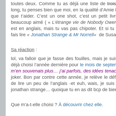
toutes deux. Comme tu as déjà une liste de
troi
long, tu penses bien que moi, en la qualité d’Amie
que t’aider. C’est un one shot, c’est un petit liv
beaucoup aimé ( «
L’étrange vie de Nobody Owe
est en anglais, mais tu vas pas chipoter. Et si tu
fais lire
«
Jonathan Strange & Mr Norrell
«
de Susa
.
Sa réaction
:
lol, va falloir que je fasse des fouilles, mais je s
déjà choisi l’année dernière pour
le mois de septe
m’en souvenais plus… j’ai parfois, des idées tena
joker. Bon par contre cette année, je relève le déf
de lire un peu de l’anglais -et euh, wais, je suis
jonathan strange… quoique tu en as dit bcp de bie
.
Que m’a-t-elle choisi ?
À découvrir chez elle
.
.
.