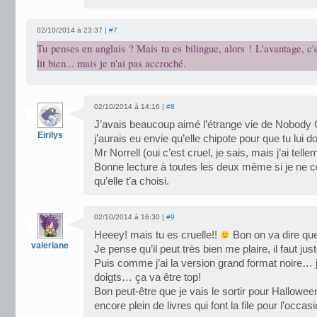
02/10/2014 à 23:37 |
#7
Tu penses en anglais ? Mais tu es bilingue, alors ! L'avantage, c
lit bien... mais je n'ai pas accroché.
02/10/2014 à 14:16 |
#8
J’avais beaucoup aimé l’étrange vie de Nobody
Eirilys
j’aurais eu envie qu’elle chipote pour que tu lui
Mr Norrell (oui c’est cruel, je sais, mais j’ai tel
Bonne lecture à toutes les deux même si je ne co
qu’elle t’a choisi.
02/10/2014 à 16:30 |
#9
Heeey! mais tu es cruelle!!
Bon on va dire que
valeriane
Je pense qu’il peut très bien me plaire, il faut jus
Puis comme j’ai la version grand format noire… j
doigts… ça va être top!
Bon peut-être que je vais le sortir pour Hallowe
encore plein de livres qui font la file pour l’occasi