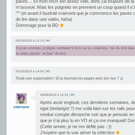
pavés… Et mon RER est assez vide, donc j’ai toujours de la
m’asseoir. Mais les poignets en prennent un coup quand il s’ag
^^ (et avant il faudrait vraiment que je commence les pavés q
de lire dans une vidéo, haha)
Dommage pour la BD
03/10/2014 à 13:13 |
#4
Si je me souviens, je plaçais carrément le livre sur les avant-bras : bas du livre dans
les mains placées "en haut" du livre.
03/10/2014 à 14:54 |
#5
Toute une organisation ! Et tu tournais les pages avec ton nez ? ;p
30/09/2014 à 14:10 |
#6
Après avoir englouti, ces dernières semaines, de
valeriane
rigot (tirelarigot ?) me voilà bien sur les rails p
rendue compte dimanche soir que je pensais en a
que je n’ai plus lu en VO et ça me manquait! Don
(Cette année, je ne me défile pas :-))
J’espère que tu vas aimer ta sélection