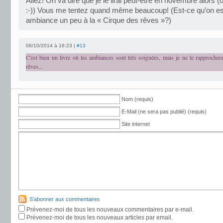
Allez! On va dire que je le lirai peut-être en novembre alors
:-)) Vous me tentez quand même beaucoup! (Est-ce qu’on e
ambiance un peu à la « Cirque des rêves »?)
06/10/2014 à 16:23 |
#13
C'est bien un livre où les ambiances sont très soignées, mais je ne le rapproche
rêves...
Nom (requis)
E-Mail (ne sera pas publié) (requis)
Site internet
S'abonner aux commentaires
Prévenez-moi de tous les nouveaux commentaires par e-mail.
Prévenez-moi de tous les nouveaux articles par email.