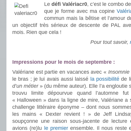
Le
défi Valériacr0
, c’est le combo de
que je forme avec ma copine
Valér
commun mais la bêtise et l’amour du 
un objectif très sérieux de descente de PAL av
mois. Rien que cela !
Pour tout savoir,
.
.
.
Impressions pour le mois de septembre :
Valériane est partie en vacances avec «
Insomnie
le bras ; je lui avais aussi laissé
la possibilité
de l
d’un métier
» (du même auteur). Elle l’a engloutie 
trouvu limite dépourvue quand l’automne fu
« Halloween » dans la ligne de mire, Valériane a 
challenge littéraire éponyme – dont nous sommes
les mains « Dexter revient ! » de Jeff Lindsa
soupçonne une raison sous-jacente de lectu
avions (re)lu
le premier
ensemble. Il nous reste 