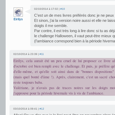
02/10/2014 à 17:02 |
#10
C’est un de mes livres préférés donc je ne pe
Eirilys
Et sinon, j’ai la version noire aussi et elle ne lai
doigts il me semble.
Par contre, il est très long à lire donc si tu as 
le challenge Halloween, il vaut peut-être mieux q
(l’ambiance correspond bien à la période hivernal
02/10/2014 à 23:39 |
#11
Eirilys, cela aurait été un peu cruel de lui proposer ce livre a
d'octobre est bien rempli avec le challenge. Et puis, je préfère qu
d'elle-même, et qu'elle soit ainsi dans de "bonnes dispositions" 
(mais quel bonté d'âme !). Après, clairement, c'est un sacré chou
reste toujours baba.
Valériane, je n'avais pas de traces noires sur les doigts mo
j'approuve pour la période hivernale vis à vis de l'ambiance.
03/10/2014 à 09:41 |
#12