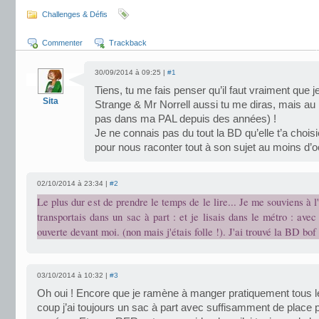
Challenges & Défis
Commenter
Trackback
30/09/2014 à 09:25 |
#1
Tiens, tu me fais penser qu’il faut vraiment que je
Sita
Strange & Mr Norrell aussi tu me diras, mais au
pas dans ma PAL depuis des années) !
Je ne connais pas du tout la BD qu’elle t’a chois
pour nous raconter tout à son sujet au moins d’
02/10/2014 à 23:34 |
#2
Le plus dur est de prendre le temps de le lire... Je me souviens à l
transportais dans un sac à part : et je lisais dans le métro : avec
ouverte devant moi. (non mais j'étais folle !). J'ai trouvé la BD bof 
03/10/2014 à 10:32 |
#3
Oh oui ! Encore que je ramène à manger pratiquement tous l
coup j’ai toujours un sac à part avec suffisamment de place 