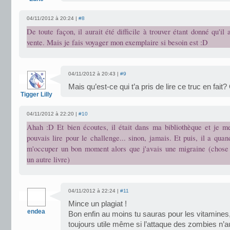
04/11/2012 à 20:24 |
#8
De toute façon, il aurait été difficile à trouver étant donné qu'il 
vente. Mais je fais voyager mon exemplaire si besoin est :D
04/11/2012 à 20:43 |
#9
Mais qu’est-ce qui t’a pris de lire ce truc en fait
Tigger Lilly
04/11/2012 à 22:20 |
#10
Ahah :D Et bien écoutes, il était dans ma bibliothèque et je me
pouvais lire pour le challenge... sinon, jamais. Et puis, il a qu
m'occuper un bon moment alors que j'avais une migraine (chose
un autre livre)
04/11/2012 à 22:24 |
#11
Mince un plagiat !
endea
Bon enfin au moins tu sauras pour les vitamines,
toujours utile même si l’attaque des zombies n’au