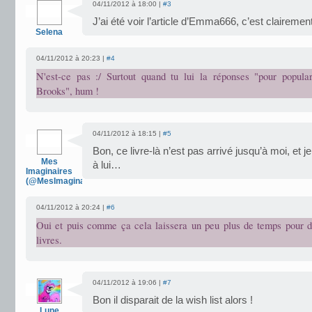
04/11/2012 à 18:00 |
#3
J’ai été voir l’article d’Emma666, c’est clairement 
Selena
04/11/2012 à 20:23 |
#4
N'est-ce pas :/ Surtout quand tu lui la réponses "pour popular
Brooks", hum !
04/11/2012 à 18:15 |
#5
Bon, ce livre-là n’est pas arrivé jusqu’à moi, et je
Mes
à lui…
Imaginaires
(@MesImaginaires)
04/11/2012 à 20:24 |
#6
Oui et puis comme ça cela laissera un peu plus de temps pour d
livres.
04/11/2012 à 19:06 |
#7
Bon il disparait de la wish list alors !
Lune