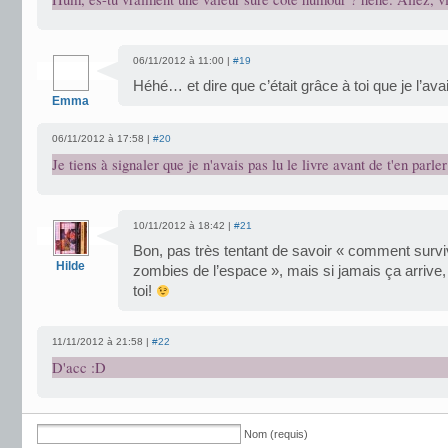
06/11/2012 à 11:00 |
#19
Héhé… et dire que c’était grâce à toi que je l’av
Emma
06/11/2012 à 17:58 |
#20
Je tiens à signaler que je n'avais pas lu le livre avant de t'en parler
10/11/2012 à 18:42 |
#21
Bon, pas très tentant de savoir « comment survi
Hilde
zombies de l’espace », mais si jamais ça arrive,
toi!
11/11/2012 à 21:58 |
#22
D'acc :D
Nom (requis)