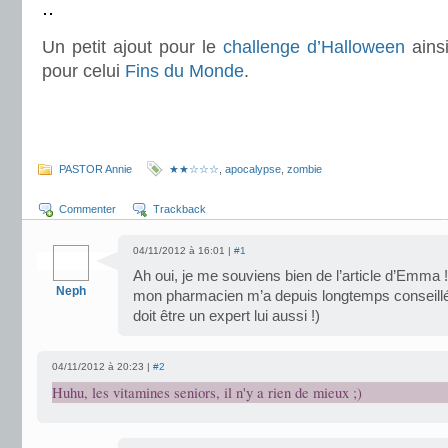
.
Un petit ajout pour le
challenge d’Halloween
ainsi
pour celui
Fins du Monde
.
.
.
PASTOR Annie
★★☆☆☆
,
apocalypse
,
zombie
Commenter
Trackback
04/11/2012 à 16:01 |
#1
Ah oui, je me souviens bien de l’article d’Emma ! 
Neph
mon pharmacien m’a depuis longtemps conseillé l
doit être un expert lui aussi !)
04/11/2012 à 20:23 |
#2
Huhu, les vitamines seniors, il n'y a rien de mieux ;)