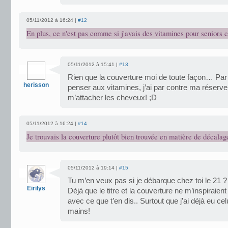
05/11/2012 à 16:24 |
#12
En plus, ce n'est pas comme si j'avais des vitamines pour seniors 
05/11/2012 à 15:41 |
#13
Rien que la couverture moi de toute façon… Par
herisson
penser aux vitamines, j’ai par contre ma réserve
m’attacher les cheveux! ;D
05/11/2012 à 16:24 |
#14
Je trouvais la couverture plutôt bien trouvée en matière de décalage
05/11/2012 à 19:14 |
#15
Tu m’en veux pas si je débarque chez toi le 21 ?
Eirilys
Déjà que le titre et la couverture ne m’inspiraien
avec ce que t’en dis.. Surtout que j’ai déjà eu ce
mains!