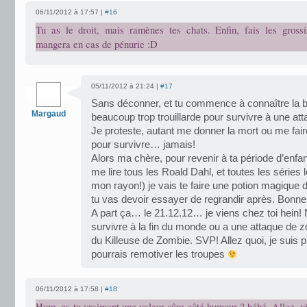
06/11/2012 à 17:57 |
#16
Tu as le droit, mais ramènes tes chats. Enfin, fais les gross
mangera en cas de pénurie :D
05/11/2012 à 21:24 |
#17
Sans déconner, et tu commence à connaître la bêt
Margaud
beaucoup trop trouillarde pour survivre à une 
Je proteste, autant me donner la mort ou me fai
pour survivre… jamais!
Alors ma chère, pour revenir à ta période d’enfan
me lire tous les Roald Dahl, et toutes les séries l
mon rayon!) je vais te faire une potion magique
tu vas devoir essayer de regrandir après. Bonn
A part ça… le 21.12.12… je viens chez toi hein! N
survivre à la fin du monde ou a une attaque de z
du Killeuse de Zombie. SVP! Allez quoi, je suis p
pourrais remotiver les troupes
06/11/2012 à 17:58 |
#18
Hum, es-tu vraiment une valeur sûre côté humour ? héhé. Allez, v