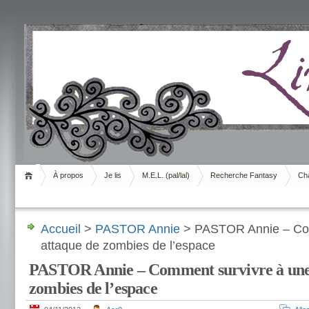
Livrement
À propos
Je lis
M.E.L. (pal/lal)
Recherche Fantasy
Cha
Accueil
>
PASTOR Annie
> PASTOR Annie – Com
attaque de zombies de l’espace
PASTOR Annie – Comment survivre à une
zombies de l’espace