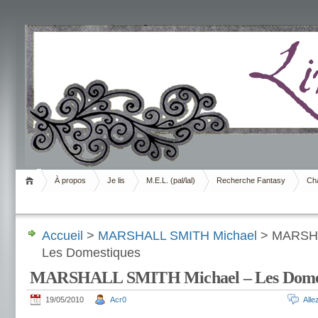
Livrement
À propos
Je lis
M.E.L. (pal/lal)
Recherche Fantasy
Cha
Accueil
>
MARSHALL SMITH Michael
> MARSHA
Les Domestiques
MARSHALL SMITH Michael – Les Domes
19/05/2010
Acr0
All