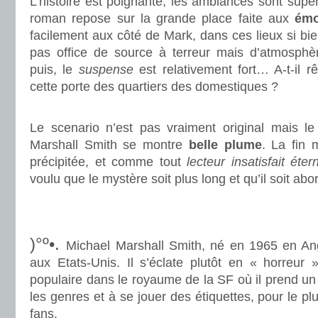
L’histoire est poignante, les ambiances sont super
roman repose sur la grande place faite aux
émo
facilement aux côté de Mark, dans ces lieux si bien 
pas office de source à terreur mais d’atmosphè
puis, le
suspense
est relativement fort… A-t-il rê
cette porte des quartiers des domestiques ?
.
Le scenario n’est pas vraiment original mais le 
Marshall Smith se montre
belle plume
. La fin
précipitée, et comme tout
lecteur insatisfait éter
voulu que le mystère soit plus long et qu’il soit ab
.
.
)°º•.
Michael Marshall Smith, né en 1965 en Angl
aux Etats-Unis. Il s’éclate plutôt en « horreur 
populaire dans le royaume de la SF où il prend un 
les genres et à se jouer des étiquettes, pour le p
fans.