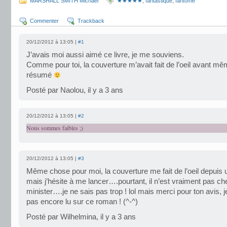
MARSHALL SMITH Michael
★★★★★
,
fantastique
,
fantôme
Commenter
Trackback
20/12/2012 à 13:05 |
#1
J’avais moi aussi aimé ce livre, je me souviens.
Comme pour toi, la couverture m’avait fait de l’oeil avant mêm
résumé
Posté par Naolou, il y a 3 ans
20/12/2012 à 13:05 |
#2
Nous sommes faibles ;)
20/12/2012 à 13:05 |
#3
Même chose pour moi, la couverture me fait de l’oeil depui
mais j’hésite à me lancer….pourtant, il n’est vraiment pas che
minister….je ne sais pas trop ! lol mais merci pour ton avis, j
pas encore lu sur ce roman ! (^-^)
Posté par Wilhelmina, il y a 3 ans