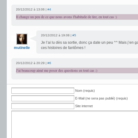
20/12/2012 à 13:06 |
#4
Il change un peu de ce que nous avons l'habitude de lire, en tout cas :)
20/12/2012 à 19:08 |
#5
Je l’ai lu dès sa sortie, donc ça date un peu ^^ Mais j’en 
mutinelle
ces histoires de fantômes !
20/12/2012 à 20:29 |
#6
J'ai beaucoup aimé me poser des questions en tout cas :)
Nom (requis)
E-Mail (ne sera pas publié) (requis)
Site internet