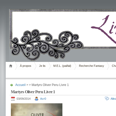
Livrement
À propos
Je lis
M.E.L. (pal/lal)
Recherche Fantasy
Cha
Accueil
> > Martyrs Oliver Peru Livre 1
Martyrs Oliver Peru Livre 1
03/09/2014
Acr0
All