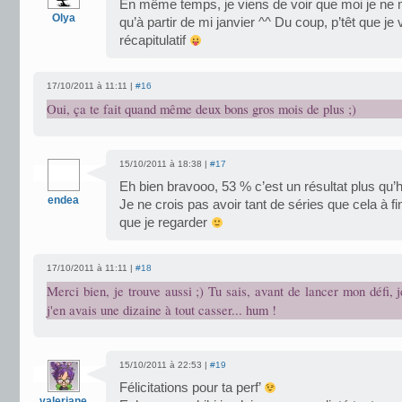
En même temps, je viens de voir que moi je ne 
Olya
qu’à partir de mi janvier ^^ Du coup, p’têt que j
récapitulatif
17/10/2011 à 11:11 |
#16
Oui, ça te fait quand même deux bons gros mois de plus ;)
15/10/2011 à 18:38 |
#17
Eh bien bravooo, 53 % c’est un résultat plus qu’
endea
Je ne crois pas avoir tant de séries que cela à fin
que je regarder
17/10/2011 à 11:11 |
#18
Merci bien, je trouve aussi ;) Tu sais, avant de lancer mon défi, j
j'en avais une dizaine à tout casser... hum !
15/10/2011 à 22:53 |
#19
Félicitations pour ta perf’
valeriane