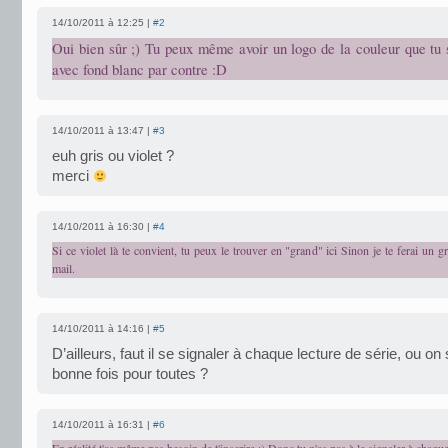
14/10/2011 à 12:25 |
#2
Oui bien sûr ;) Tu peux même avoir un logo de la couleur que tu 
avec fond blanc par contre :D
14/10/2011 à 13:47 |
#3
euh gris ou violet ?
merci
14/10/2011 à 16:30 |
#4
Si ce violet là te convient, tu peux le trouver en "grand" ici Sinon je te ferai un gri
mail.
14/10/2011 à 14:16 |
#5
D’ailleurs, faut il se signaler à chaque lecture de série, ou on 
bonne fois pour toutes ?
14/10/2011 à 16:31 |
#6