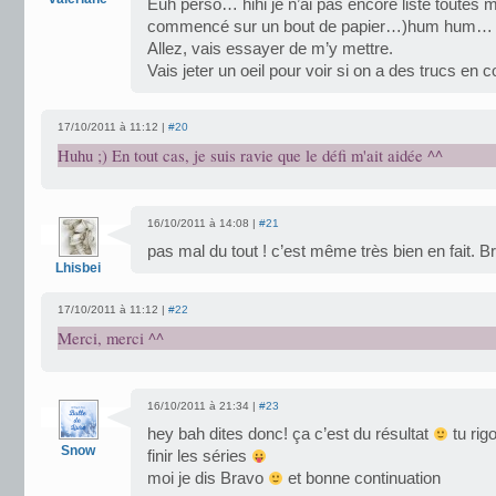
Euh perso… hihi je n’ai pas encore listé toutes m
commencé sur un bout de papier…)hum hum
Allez, vais essayer de m’y mettre.
Vais jeter un oeil pour voir si on a des trucs en
17/10/2011 à 11:12 |
#20
Huhu ;) En tout cas, je suis ravie que le défi m'ait aidée ^^
16/10/2011 à 14:08 |
#21
pas mal du tout ! c’est même très bien en fait. 
Lhisbei
17/10/2011 à 11:12 |
#22
Merci, merci ^^
16/10/2011 à 21:34 |
#23
hey bah dites donc! ça c’est du résultat
tu rig
Snow
finir les séries
moi je dis Bravo
et bonne continuation