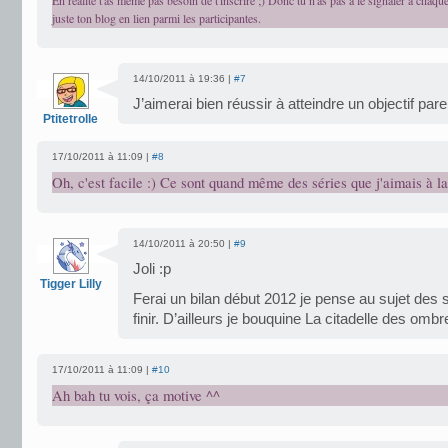
En réalité t'as même pas besoin de t'inscrire ;) Donc tu n'as pas à le signaler à chaque
juste ton blog en lien parmi les participantes.
14/10/2011 à 19:36 |
#7
J’aimerai bien réussir à atteindre un objectif pare
Ptitetrolle
17/10/2011 à 11:09 |
#8
Oh, c'est facile :) Ce sont quand même des séries que j'aimais à l
14/10/2011 à 20:50 |
#9
Joli :p
Tigger Lilly
Ferai un bilan début 2012 je pense au sujet des sé
finir. D’ailleurs je bouquine La citadelle des o
17/10/2011 à 11:09 |
#10
Ah bah tu vois, ça motive ^^