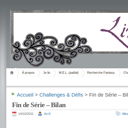
Livrement
À propos
Je lis
M.E.L. (pal/lal)
Recherche Fantasy
Cha
Accueil
>
Challenges & Défis
> Fin de Série – Bi
Fin de Série – Bilan
14/10/2011
Acr0
All
.