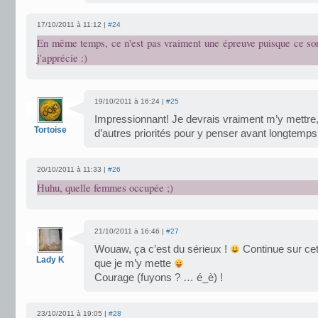
17/10/2011 à 11:12 |
#24
En même temps, ce n'est pas vraiment une épreuve puisque ce son
j'apprécie :)
19/10/2011 à 16:24 |
#25
Impressionnant! Je devrais vraiment m’y mettre, 
Tortoise
d’autres priorités pour y penser avant longtem
20/10/2011 à 11:33 |
#26
Huhu, quelle femmes occupée ;)
21/10/2011 à 16:46 |
#27
Wouaw, ça c’est du sérieux !
Continue sur cett
Lady K
que je m’y mette
Courage (fuyons ? … é_è) !
23/10/2011 à 19:05 |
#28