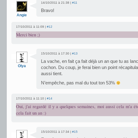
14/10/2011 à 21:38 |
#11
Bravo!
Angie
17/10/2011 à 11:09 |
#12
Merci bien ;)
15/10/2011 à 17:30 |
#13
La vache, en fait ça fait déjà un an que tu as la
Olya
cochon. Du coup, je ferai bien un point récapitulat
aussi tient.
N’empêche, pas mal du tout ton 53%
17/10/2011 à 11:10 |
#14
Oui, j'ai regardé il y a quelques semaines, moi aussi cela m'a é
cela fait un an :)
15/10/2011 à 17:34 |
#15