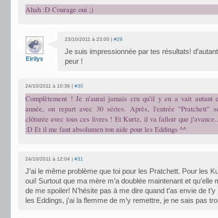
Ahah :D Courage oui ;)
23/10/2011 à 23:00 |
#29
Je suis impressionnée par tes résultats! d’autant 
Eirilys
peur !
24/10/2011 à 10:36 |
#30
Complètement ! Je n'aurai jamais cru qu'il y en a vait autant 
année, on repart avec 30 séries. Après, l'entrée "Pratchett" se
clôturée avec tous ces livres ! Et Kurtz, il va falloir que j'avance
:D Et il me faut absolumen ton aide pour les Eddings ^^
24/10/2011 à 12:04 |
#31
J’ai le même problème que toi pour les Pratchett. Pour les Kurt
oui! Surtout que ma mère m’a doublée maintenant et qu’elle 
de me spoiler! N’hésite pas à me dire quand t’as envie de t’y
les Eddings, j’ai la flemme de m’y remettre, je ne sais pas tr