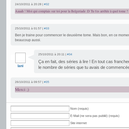
24/10/2011 à 20:28 |
#32
Aaaah ! Moi qui comptais sur toi pour la Belgeriade :D Tu t'es arrêtée à quel tome ?
25/10/2011 à 01:57 |
#33
Ben je traine pour commencer le deuxième tome. Mais bon, en ce moment,
beaucoup aussi.
25/10/2011 à 20:11 |
#34
Ça en fait, des séries à lire ! En tout cas fran
Iani
le nombre de séries que tu avais de commencées
26/10/2011 à 09:57 |
#35
Merci ;)
Nom (requis)
E-Mail (ne sera pas publié) (requis)
Site internet