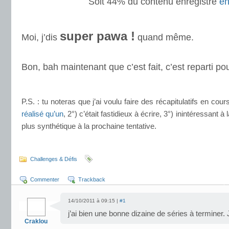
Soit 44% du contenu enregistré
en
.
super pawa !
Moi, j’dis
quand même.
.
Bon, bah maintenant que c’est fait, c’est reparti po
.
P.S. : tu noteras que j’ai voulu faire des récapitulatifs en cou
réalisé qu’un
, 2°) c’était fastidieux à écrire, 3°) inintéressant à
plus synthétique à la prochaine tentative.
.
Challenges & Défis
Commenter
Trackback
14/10/2011 à 09:15 |
#1
j’ai bien une bonne dizaine de séries à terminer.
Craklou