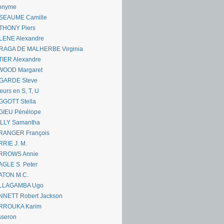
onyme
SEAUME Camille
THONY Piers
LENE Alexandre
RAGA DE MALHERBE Virginia
IER Alexandre
WOOD Margaret
GARDE Steve
eurs en S, T, U
GGOTT Stella
GIEU Pénélope
ILLY Samantha
RANGER François
RIE J. M.
RROWS Annie
GLE S. Peter
ATON M.C.
LLAGAMBA Ugo
NNETT Robert Jackson
RROUKA Karim
sseron