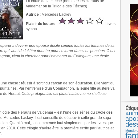
La chute de la Flèche (nommée les Hérauts de
Valdemar ou la Trilogie des Flèches)
Autrice
: Mercedes Lackey
Plaisir de lecture
:
Livres
sympa
.
e préparer à devenir une épouse docile comme toutes les femmes de sa
ère qui vient de lui être donnée pour se terrer dans ses pensées. C’est
gnon, vient la chercher pour l’emmener au Collegium, une école
une chose : réussir à sortir du carcan de son éducation. Elle vient du
puritaines. Par l’entremise d’un Compagnon, la jeune fille austère va
vie de Héraut.
Cette protagoniste est plutôt niaise même si elle se
Étiqu
anim
rilogie des Hérauts de Valdemar – est l’une des séries du
cycle des
apo
e Mercedes Lackey. Il est conseillé de découvrir cette grande saga
des
ution. Quant à moi, j’ai commencé tout simplement par les livres que
 en 2010. Cette trilogie s’avère être la première écrite par l’autrice et
Monde
fan
.