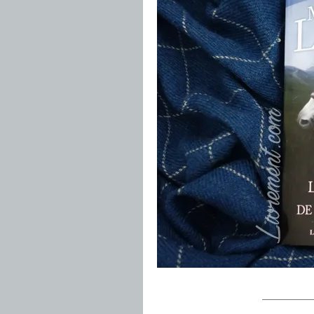
.
——————