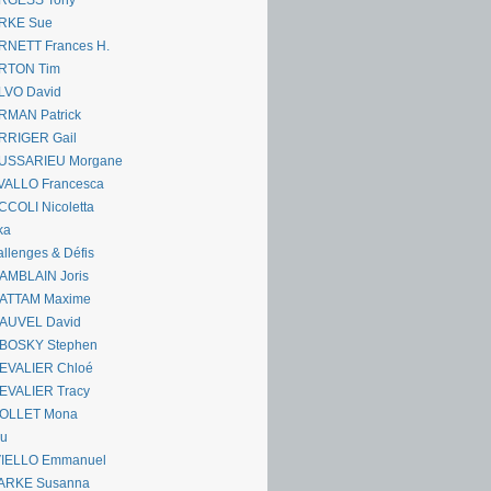
RGESS Tony
RKE Sue
RNETT Frances H.
RTON Tim
LVO David
RMAN Patrick
RRIGER Gail
USSARIEU Morgane
VALLO Francesca
COLI Nicoletta
ka
llenges & Défis
AMBLAIN Joris
ATTAM Maxime
AUVEL David
BOSKY Stephen
EVALIER Chloé
EVALIER Tracy
OLLET Mona
ou
VIELLO Emmanuel
ARKE Susanna