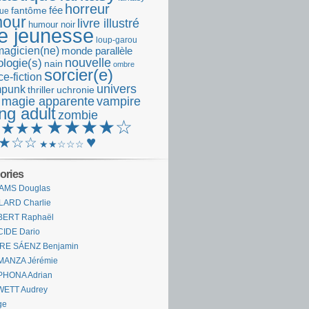
horreur
fantôme
fée
que
our
livre illustré
humour noir
re jeunesse
loup-garou
magicien(ne)
monde parallèle
nouvelle
logie(s)
nain
ombre
sorcier(e)
e-fiction
univers
mpunk
thriller
uchronie
 magie apparente
vampire
ng adult
zombie
★★★★☆
★★★★
♥
★☆☆
★★☆☆☆
ories
AMS Douglas
LARD Charlie
BERT Raphaël
CIDE Dario
IRE SÁENZ Benjamin
MANZA Jérémie
PHONA Adrian
WETT Audrey
ge