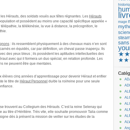
histori
hum
liv
 les Hérauts, des soldats voués aux têtes régnantes. Les
Hérauts
population et possèdent au moins une capacité spécifique appelée «
mage
mytho
épathie, la télékinésie, la vue à distance, la précognition, le
thie.
scienc
stea
sans
gnons
: ils ressemblent physiquement à des chevaux mais n’en sont
you
carnés en équidés, car par définition, un cheval passe inaperçu. Ils
★
vec des yeux bleus ; ils possèdent les aptitudes intellectuelles des
ut avec qui il formera un duo spécial, en relation profonde. Les
★★
s ne peuvent être que mentales.
Catég
élèves cinq années d’apprentissage pour devenir Héraut et enfiler
AD
te le titre de
Héraut Personnel
du/de la roi/reine pour une seule
AD
onfiance.
AL
AL
AL
 se trouvent au Collegium des Hérauts. C’est la reine Selenay qui
AL
ante au titre d’Héritière. Très vite, elle souhaite promouvoir Talia comme
AL
signe dès à présent la mission de veiller sur les études de la
AL
An