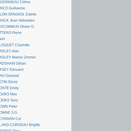
SSONNEAU Céline
ANCO Guillaume
LLON-SPAGNOL Estelle
ANCK Jean-Sébastien
ISCOMMUN Olivier G.
TTERO Pierre
let
USQUET Charlotte
ADLEY Alan
ADLEY Marion Zimmer
ADSHAW Gillian
ASEY Edouard
AVI Soledad
ETIN Denis
ONTË Emily
OOKS Max
OOKS Terry
OWN Peter
OWNE S.G.
CHANAN Col
LARD-CORDEAU Brigitte