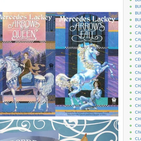
BU
BU
BU
BU
CA
CA
CA
CA
CA
CEC
Cé
Cha
CH
CH
CH
CH
CH
CH
CH
Ci
CI
CL