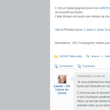
.
C’est un triplet gagnant pour mon
défi Fi
(et aussitôt archivée)
Cette trilogie est aussi une relique de m
.
Vert
et Phooka (
tome 1
,
tome 2
,
tome 3
) 
.
Illustrations : #01 Compagnon Valera pa
LACKEY Mercedes
★★★☆☆
,
fan
Commenter
Trackback
21/02/2019 à 17:28 |
#1
Je suis justement en trai
Lianne – De
tome par trimestre en moy
Livres en
C’est vrai que le second
Livres
n’est l’évolution sentime
Mais j’ai tout de même b
premier mais ça se laisse