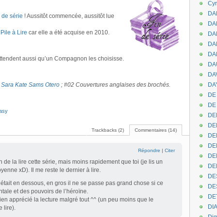
Cyr
DAB
n de série
! Aussitôt commencée, aussitôt lue
DA
a
Pile à Lire
car elle a été acquise en 2010.
DA
DAN
DA
attendent aussi qu’un Compagnon les choisisse.
DA
DA
r
Sara Kate Sams Otero
; #02 Couvertures anglaises des brochés.
DAY
DE 
DE
tasy
DE
DE
Trackbacks (2)
Commentaires (14)
DE
DE
Répondre
|
Citer
DEN
n de la lire cette série, mais moins rapidement que toi (je lis un
DE
enne xD). Il me reste le dernier à lire.
DE
 était en dessous, en gros il ne se passe pas grand chose si ce
DE
ntale et des pouvoirs de l’héroïne.
DE
ien apprécié la lecture malgré tout ^^ (un peu moins que le
DI
 lire).