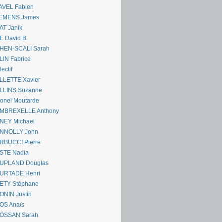
AVEL Fabien
EMENS James
AT Janik
 David B.
HEN-SCALI Sarah
IN Fabrice
lectif
LLETTE Xavier
LLINS Suzanne
onel Moutarde
MBREXELLE Anthony
NEY Michael
NNOLLY John
RBUCCI Pierre
STE Nadia
UPLAND Douglas
URTADE Henri
ETY Stéphane
ONIN Justin
OS Anaïs
OSSAN Sarah