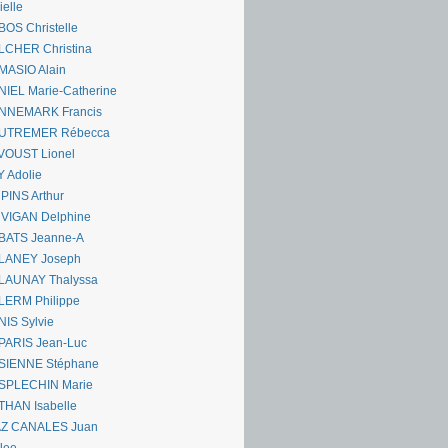
ielle
OS Christelle
LCHER Christina
MASIO Alain
IEL Marie-Catherine
NNEMARK Francis
UTREMER Rébecca
VOUST Lionel
 Adolie
PINS Arthur
 VIGAN Delphine
BATS Jeanne-A
LANEY Joseph
LAUNAY Thalyssa
LERM Philippe
IS Sylvie
PARIS Jean-Luc
SIENNE Stéphane
SPLECHIN Marie
THAN Isabelle
AZ CANALES Juan