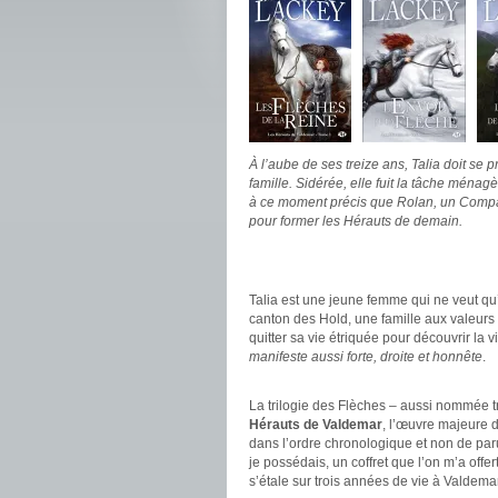
À l’aube de ses treize ans, Talia doit s
famille. Sidérée, elle fuit la tâche ménag
à ce moment précis que Rolan, un Compa
pour former les Hérauts de demain.
.
.
Talia est une jeune femme qui ne veut qu’
canton des Hold, une famille aux valeurs 
quitter sa vie étriquée pour découvrir la 
manifeste aussi forte, droite et honnête
.
.
La trilogie des Flèches – aussi nommée t
Hérauts de Valdemar
, l’œuvre majeure d
dans l’ordre chronologique et non de par
je possédais, un coffret que l’on m’a offert
s’étale sur trois années de vie à Valdemar