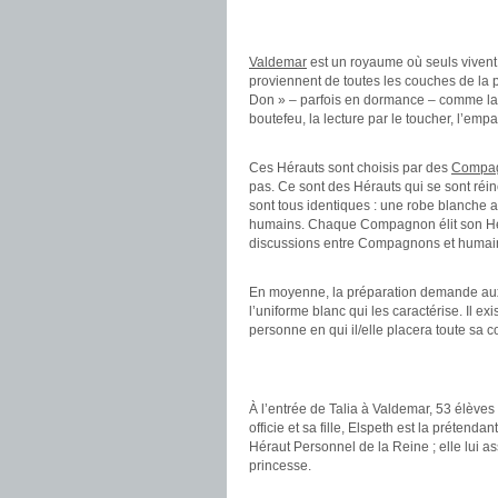
.
.
Valdemar
est un royaume où seuls vivent
proviennent de toutes les couches de la 
Don » – parfois en dormance – comme la tél
boutefeu, la lecture par le toucher, l’empa
.
Ces Hérauts sont choisis par des
Compa
pas. Ce sont des Hérauts qui se sont réin
sont tous identiques : une robe blanche a
humains. Chaque Compagnon élit son Héra
discussions entre Compagnons et humain
.
En moyenne, la préparation demande aux 
l’uniforme blanc qui les caractérise. Il exis
personne en qui il/elle placera toute sa c
.
.
À l’entrée de Talia à Valdemar, 53 élèves
officie et sa fille, Elspeth est la prétend
Héraut Personnel de la Reine ; elle lui as
princesse.
.