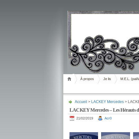
Livrement
À propos
Je lis
M.E.L. (pal/l
Accueil
>
LACKEY Mercedes
> LACKE
LACKEY Mercedes – Les Hérauts d
21/02/2019
Acr0
.