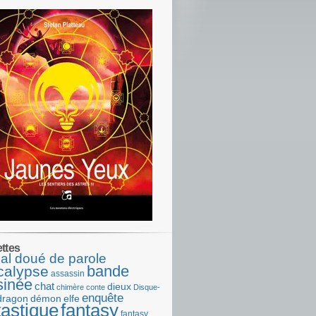
ettes
al doué de parole
bande
calypse
assassin
sinée
chat
dieux
chimère
conte
Disque-
enquête
dragon
démon
elfe
tastique
fantasy
fantasy