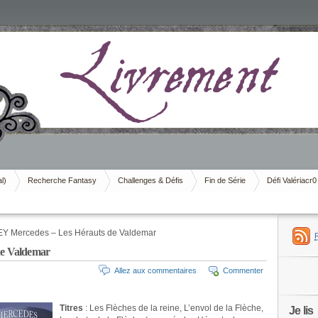
al)
Recherche Fantasy
Challenges & Défis
Fin de Série
Défi Valériacr0
Y Mercedes – Les Hérauts de Valdemar
e Valdemar
Allez aux commentaires
Commenter
Titres
: Les Flèches de la reine, L’envol de la Flèche,
Je lis