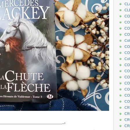
CL
CL
CO
COE
CO
COL
Col
CO
CO
Col
CO
CO
CO
CO
CO
CO
CO
CR
CR
CR
——————————————————~*
CR