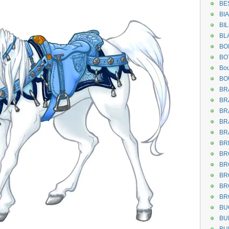
BE
BI
BI
BL
BO
BO
Bou
BO
BR
BR
BR
BR
BR
BR
BR
BR
BR
BR
BR
BU
BU