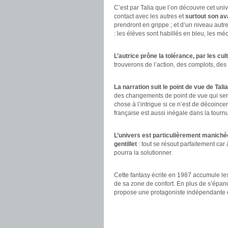
C’est par Talia que l’on découvre cet univ
contact avec les autres et
surtout son a
prendront en grippe ; et d’un niveau autre 
: les élèves sont habillés en bleu, les m
.
L’autrice prône la tolérance, par les cul
trouverons de l’action, des complots, de
.
La narration suit le point de vue de Talia
des changements de point de vue qui ser
chose à l’intrigue si ce n’est de décoince
française est aussi inégale dans la tour
.
L’univers est particulièrement manich
gentillet
: tout se résout parfaitement ca
pourra la solutionner.
.
Cette fantasy écrite en 1987 accumule le
de sa zone de confort. En plus de s’épanch
propose une protagoniste indépendante e
.