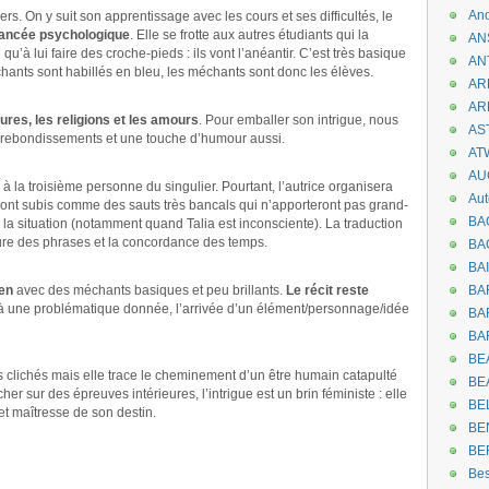
An
ers. On y suit son apprentissage avec les cours et ses difficultés, le
vancée psychologique
. Elle se frotte aux autres étudiants qui la
AN
qu’à lui faire des croche-pieds : ils vont l’anéantir. C’est très basique
AN
échants sont habillés en bleu, les méchants sont donc les élèves.
AR
AR
tures, les religions et les amours
. Pour emballer son intrigue, nous
AST
s rebondissements et une touche d’humour aussi.
AT
AU
à la troisième personne du singulier. Pourtant, l’autrice organisera
Aut
ont subis comme des sauts très bancals qui n’apporteront pas grand-
BA
r la situation (notamment quand Talia est inconsciente). La traduction
nure des phrases et la concordance des temps.
BA
BA
éen
avec des méchants basiques et peu brillants.
Le récit reste
BA
r à une problématique donnée, l’arrivée d’un élément/personnage/idée
BAR
BA
BEA
s clichés mais elle trace le cheminement d’un être humain catapulté
BE
er sur des épreuves intérieures, l’intrigue est un brin féministe : elle
BE
t maîtresse de son destin.
BE
BE
Be