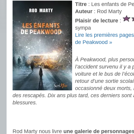
Titre
: Les enfants de 
Auteur
: Rod Marty
Plaisir de lecture
:
sympa
Lire les premières page
de Peakwood »
.
À Peakwood, plus perso
l’accident survenu il y 
voiture et le bus de l’éc
retour d’une sortie scol
occasionné deux morts, l
des rescapés. Dix ans plus tard, ces derniers sont 
blessures.
.
.
.
Rod Marty nous livre
une galerie de personnage