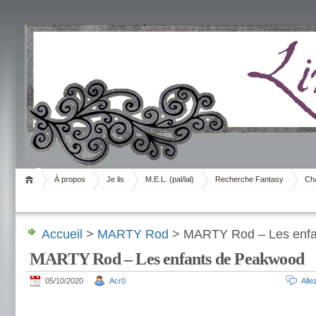
Livrement
À propos
Je lis
M.E.L. (pal/lal)
Recherche Fantasy
Cha
Accueil
>
MARTY Rod
> MARTY Rod – Les enfa
MARTY Rod – Les enfants de Peakwood
05/10/2020
Acr0
All
.