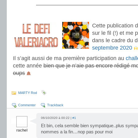
———————————————————
.
Cette publication 
sur le fil (!) et me
dans le cadre du dé
septembre 2020
Il s’agit aussi de ma première participation au
chal
cette année
bien que je n’aie pas encore rédigé mo
oups
.
MARTY Rod
Commenter
Trackback
06/10/2020 à 00:22 |
#1
Et bin, cela semble bien sympatique..plus sympa
rachel
nommes a la fin…nop pas pour moi