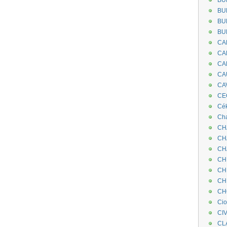
BU
BU
BU
BU
CA
CA
CA
CA
CA
CEC
Cé
Cha
CH
CH
CH
CH
CH
CH
CH
Ci
CI
CL