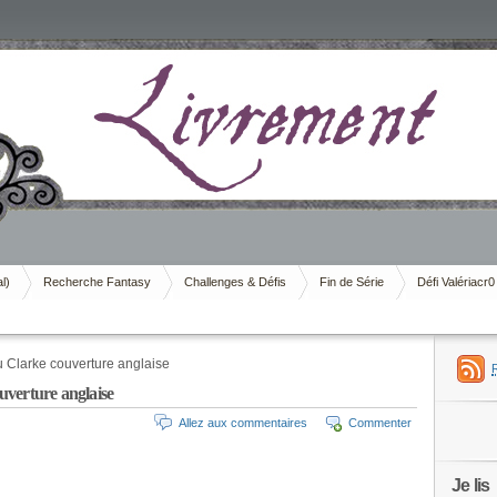
al)
Recherche Fantasy
Challenges & Défis
Fin de Série
Défi Valériacr0
 Clarke couverture anglaise
verture anglaise
Allez aux commentaires
Commenter
Je lis