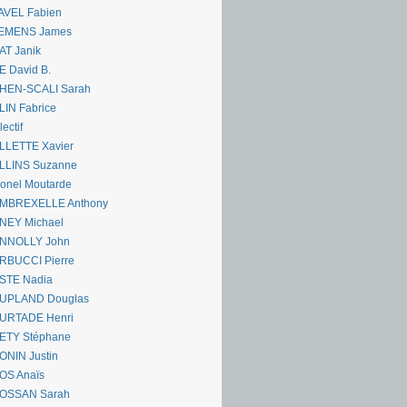
AVEL Fabien
EMENS James
AT Janik
 David B.
HEN-SCALI Sarah
IN Fabrice
lectif
LLETTE Xavier
LLINS Suzanne
onel Moutarde
MBREXELLE Anthony
NEY Michael
NNOLLY John
RBUCCI Pierre
STE Nadia
UPLAND Douglas
URTADE Henri
ETY Stéphane
ONIN Justin
OS Anaïs
OSSAN Sarah