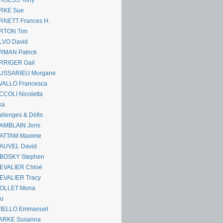
RGESS Tony
RKE Sue
RNETT Frances H.
RTON Tim
LVO David
RMAN Patrick
RRIGER Gail
USSARIEU Morgane
VALLO Francesca
COLI Nicoletta
ka
llenges & Défis
AMBLAIN Joris
ATTAM Maxime
AUVEL David
BOSKY Stephen
EVALIER Chloé
EVALIER Tracy
OLLET Mona
ou
VIELLO Emmanuel
ARKE Susanna