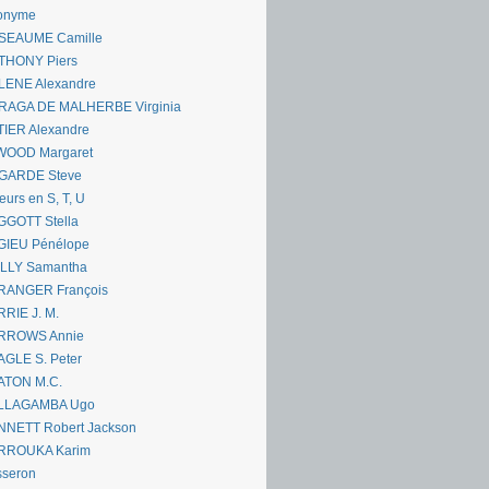
onyme
SEAUME Camille
THONY Piers
LENE Alexandre
RAGA DE MALHERBE Virginia
IER Alexandre
WOOD Margaret
GARDE Steve
eurs en S, T, U
GGOTT Stella
GIEU Pénélope
ILLY Samantha
RANGER François
RIE J. M.
RROWS Annie
GLE S. Peter
ATON M.C.
LLAGAMBA Ugo
NNETT Robert Jackson
RROUKA Karim
sseron