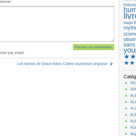
internet
histori
hum
liv
mage
mytho
scienc
stea
sans
you
cles par email.
★
★★
Les dames de Grace Adieu Clarke couverture anglaise
Catég
AD
AD
AL
AL
AL
AL
AL
AL
An