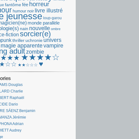
horreur
fantôme
fée
que
our
livre illustré
humour noir
re jeunesse
loup-garou
magicien(ne)
monde parallèle
nouvelle
logie(s)
nain
ombre
sorcier(e)
e-fiction
univers
mpunk
thriller
uchronie
 magie apparente
vampire
ng adult
zombie
★★★★☆
★★★★
♥
★☆☆
★★☆☆☆
ories
AMS Douglas
LARD Charlie
BERT Raphaël
CIDE Dario
IRE SÁENZ Benjamin
MANZA Jérémie
PHONA Adrian
WETT Audrey
ge