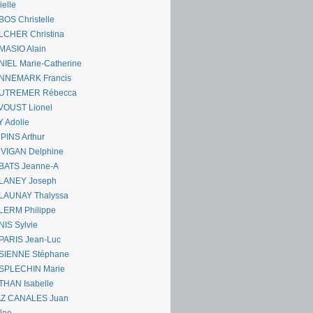
ielle
OS Christelle
LCHER Christina
MASIO Alain
IEL Marie-Catherine
NNEMARK Francis
UTREMER Rébecca
VOUST Lionel
 Adolie
PINS Arthur
 VIGAN Delphine
BATS Jeanne-A
LANEY Joseph
LAUNAY Thalyssa
LERM Philippe
IS Sylvie
PARIS Jean-Luc
SIENNE Stéphane
SPLECHIN Marie
THAN Isabelle
AZ CANALES Juan