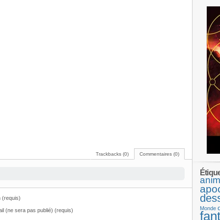
Trackbacks (0)
Commentaires (0)
Étiqu
anim
apo
des
(requis)
Monde
il (ne sera pas publié) (requis)
fan