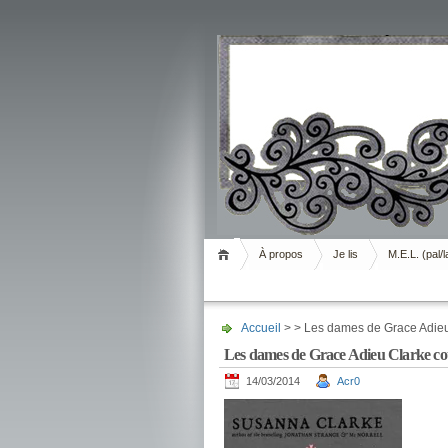
Livrement
À propos
Je lis
M.E.L. (pal/l
Accueil
> > Les dames de Grace Adieu
Les dames de Grace Adieu Clarke cou
14/03/2014
Acr0