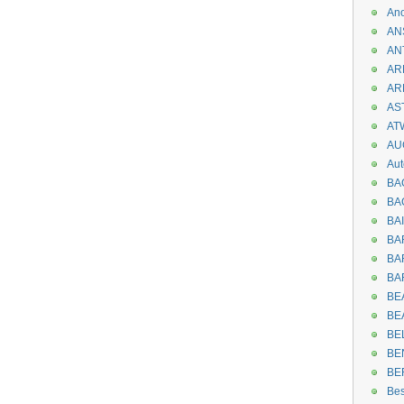
An
AN
AN
AR
AR
AST
AT
AU
Aut
BA
BA
BA
BA
BAR
BA
BEA
BE
BE
BE
BE
Be