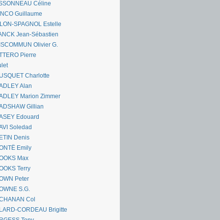
SSONNEAU Céline
ANCO Guillaume
LLON-SPAGNOL Estelle
ANCK Jean-Sébastien
ISCOMMUN Olivier G.
TTERO Pierre
let
USQUET Charlotte
ADLEY Alan
ADLEY Marion Zimmer
ADSHAW Gillian
ASEY Edouard
AVI Soledad
ETIN Denis
ONTË Emily
OOKS Max
OOKS Terry
OWN Peter
OWNE S.G.
CHANAN Col
LARD-CORDEAU Brigitte