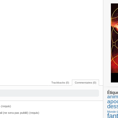
Trackbacks (0)
Commentaires (0)
Étiqu
anim
apo
des
(requis)
Monde
il (ne sera pas publié) (requis)
fan