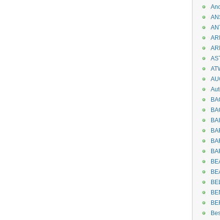
An
AN
AN
AR
AR
AST
AT
AU
Aut
BA
BA
BA
BA
BAR
BA
BEA
BE
BE
BE
BE
Be