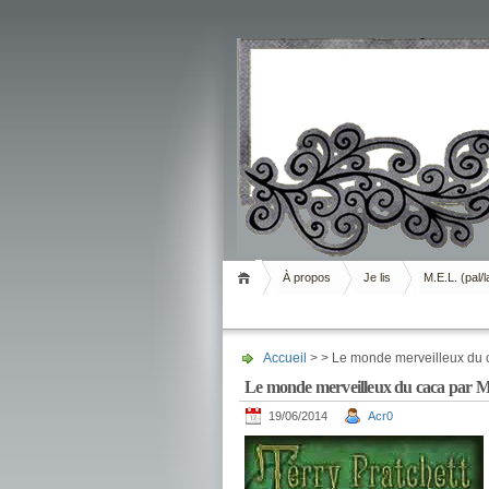
Livrement
À propos
Je lis
M.E.L. (pal/l
Accueil
> > Le monde merveilleux du ca
Le monde merveilleux du caca par Mll
19/06/2014
Acr0