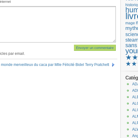
internet
histori
hum
liv
mage
mytho
scienc
stea
sans
you
cles par email.
★
★★
 monde merveilleux du caca par Mlle Félicité Bidel Terry Pratchett
Catég
AD
AD
AL
AL
AL
AL
AL
AL
An