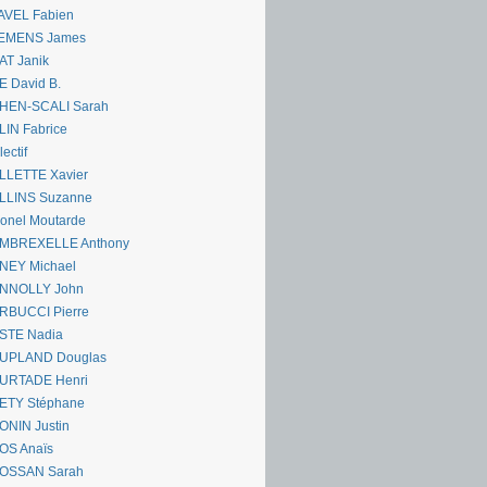
AVEL Fabien
EMENS James
AT Janik
 David B.
HEN-SCALI Sarah
IN Fabrice
lectif
LLETTE Xavier
LLINS Suzanne
onel Moutarde
MBREXELLE Anthony
NEY Michael
NNOLLY John
RBUCCI Pierre
STE Nadia
UPLAND Douglas
URTADE Henri
ETY Stéphane
ONIN Justin
OS Anaïs
OSSAN Sarah