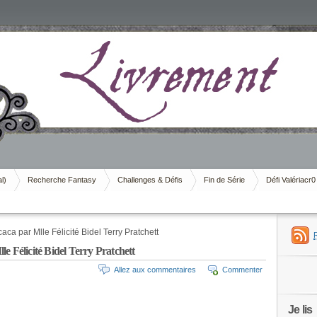
al)
Recherche Fantasy
Challenges & Défis
Fin de Série
Défi Valériacr0
ca par Mlle Félicité Bidel Terry Pratchett
e Félicité Bidel Terry Pratchett
Allez aux commentaires
Commenter
Je lis