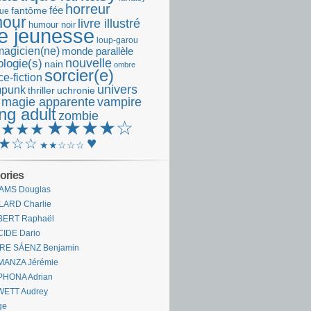
horreur
fantôme
fée
que
our
livre illustré
humour noir
re jeunesse
loup-garou
magicien(ne)
monde parallèle
nouvelle
logie(s)
nain
ombre
sorcier(e)
e-fiction
univers
mpunk
thriller
uchronie
 magie apparente
vampire
ng adult
zombie
★★★★☆
★★★★
♥
★☆☆
★★☆☆☆
ories
AMS Douglas
LARD Charlie
BERT Raphaël
CIDE Dario
IRE SÁENZ Benjamin
MANZA Jérémie
PHONA Adrian
WETT Audrey
ge