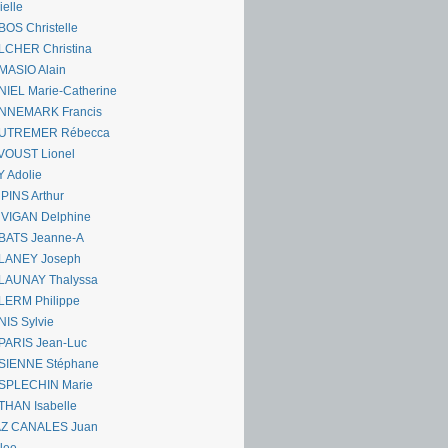
ielle
OS Christelle
LCHER Christina
MASIO Alain
IEL Marie-Catherine
NNEMARK Francis
UTREMER Rébecca
VOUST Lionel
 Adolie
PINS Arthur
 VIGAN Delphine
BATS Jeanne-A
LANEY Joseph
LAUNAY Thalyssa
LERM Philippe
IS Sylvie
PARIS Jean-Luc
SIENNE Stéphane
SPLECHIN Marie
THAN Isabelle
AZ CANALES Juan