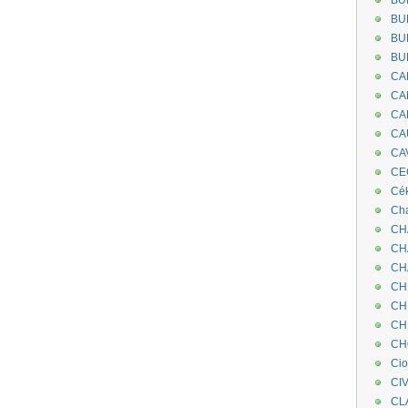
BU
BU
BU
BU
CA
CA
CA
CA
CA
CEC
Cé
Cha
CH
CH
CH
CH
CH
CH
CH
Ci
CI
CL