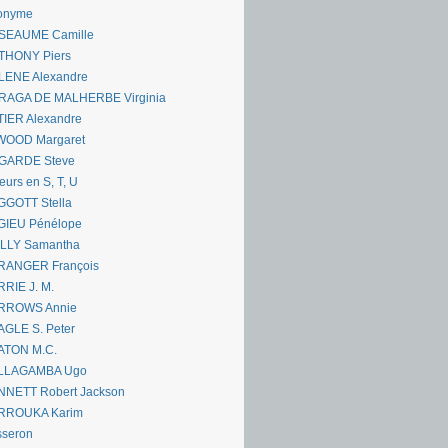
onyme
SEAUME Camille
THONY Piers
LENE Alexandre
RAGA DE MALHERBE Virginia
IER Alexandre
WOOD Margaret
GARDE Steve
eurs en S, T, U
GGOTT Stella
GIEU Pénélope
ILLY Samantha
RANGER François
RIE J. M.
RROWS Annie
GLE S. Peter
ATON M.C.
LLAGAMBA Ugo
NNETT Robert Jackson
RROUKA Karim
sseron