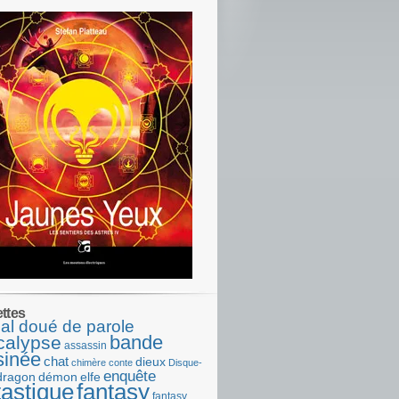
ettes
al doué de parole
bande
calypse
assassin
sinée
chat
dieux
chimère
conte
Disque-
enquête
dragon
démon
elfe
tastique
fantasy
fantasy