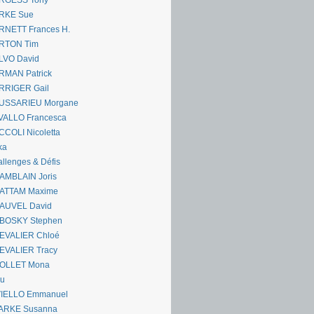
RGESS Tony
RKE Sue
RNETT Frances H.
RTON Tim
LVO David
RMAN Patrick
RRIGER Gail
USSARIEU Morgane
VALLO Francesca
COLI Nicoletta
ka
llenges & Défis
AMBLAIN Joris
ATTAM Maxime
AUVEL David
BOSKY Stephen
EVALIER Chloé
EVALIER Tracy
OLLET Mona
ou
VIELLO Emmanuel
ARKE Susanna