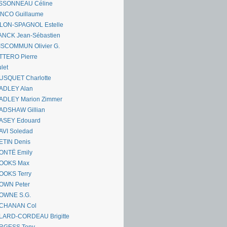
SSONNEAU Céline
ANCO Guillaume
LLON-SPAGNOL Estelle
ANCK Jean-Sébastien
ISCOMMUN Olivier G.
TTERO Pierre
let
USQUET Charlotte
ADLEY Alan
ADLEY Marion Zimmer
ADSHAW Gillian
ASEY Edouard
AVI Soledad
ETIN Denis
ONTË Emily
OOKS Max
OOKS Terry
OWN Peter
OWNE S.G.
CHANAN Col
LARD-CORDEAU Brigitte