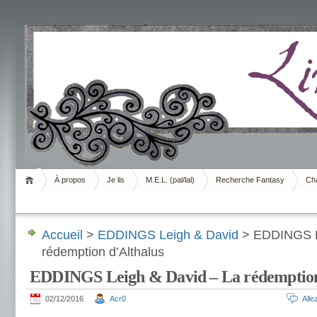
Livrement
À propos
Je lis
M.E.L. (pal/lal)
Recherche Fantasy
Cha
Accueil
>
EDDINGS Leigh & David
> EDDINGS L
rédemption d’Althalus
EDDINGS Leigh & David – La rédemption
02/12/2016
Acr0
All