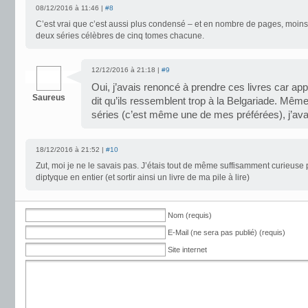
08/12/2016 à 11:46 |
#8
C’est vrai que c’est aussi plus condensé – et en nombre de pages, moins
deux séries célèbres de cinq tomes chacune.
12/12/2016 à 21:18 |
#9
Oui, j’avais renoncé à prendre ces livres car a
Saureus
dit qu’ils ressemblent trop à la Belgariade. Mêm
séries (c’est même une de mes préférées), j’ava
18/12/2016 à 21:52 |
#10
Zut, moi je ne le savais pas. J’étais tout de même suffisamment curieuse p
diptyque en entier (et sortir ainsi un livre de ma pile à lire)
Nom (requis)
E-Mail (ne sera pas publié) (requis)
Site internet