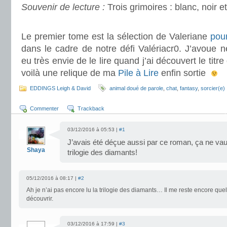
Souvenir de lecture :
Trois grimoires : blanc, noir e
.
Le premier tome est la sélection de Valeriane
pou
dans le cadre de notre défi Valériacr0. J’avoue n
eu très envie de le lire quand j’ai découvert le titre
voilà une relique de ma
Pile à Lire
enfin sortie
EDDINGS Leigh & David
animal doué de parole
,
chat
,
fantasy
,
sorcier(e)
Commenter
Trackback
03/12/2016 à 05:53 |
#1
J’avais été déçue aussi par ce roman, ça ne vaut
Shaya
trilogie des diamants!
05/12/2016 à 08:17 |
#2
Ah je n’ai pas encore lu la trilogie des diamants… Il me reste encore que
découvrir.
03/12/2016 à 17:59 |
#3