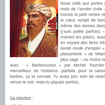
Nous voilà aux portes 
mois de l’année civile
hormis le petit ventre 
le cœur rempli de bon
même des larmes dans l
(j’suis poète parfois) 
crames tes jokers, aus
en voyant des titres 
bonté mode d’emploi
» 
plaisanterie
» de Milan 
plus sage – ou moins t
avec : «
Barberousse »
par Michel Tournier
merveilleux de l’enfance, parfaite pour la saiso
barbes, ça te connait. Tu avais pris soin de raser
venue te voir, mais tu piquais parfois
.
.
Sa réaction
: