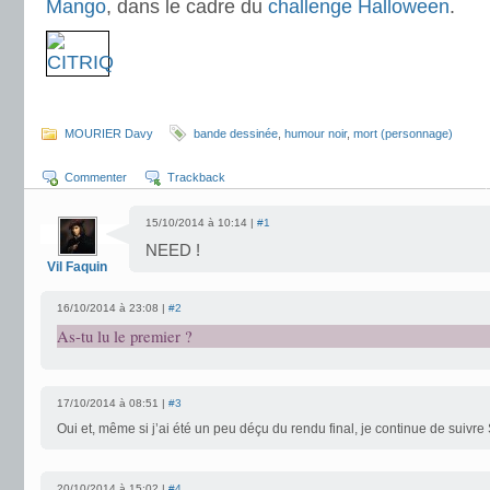
Mango
, dans le cadre du
challenge Halloween
.
.
MOURIER Davy
bande dessinée
,
humour noir
,
mort (personnage)
Commenter
Trackback
15/10/2014 à 10:14 |
#1
NEED !
Vil Faquin
16/10/2014 à 23:08 |
#2
As-tu lu le premier ?
17/10/2014 à 08:51 |
#3
Oui et, même si j’ai été un peu déçu du rendu final, je continue de suivre
20/10/2014 à 15:02 |
#4