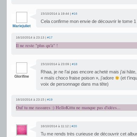
15/10/2014 à 19:44 |
#16
Cela confirme mon envie de découvrir le tome 
Mariejuliet
16/10/2014 à 23:13 |
#17
Il ne reste "plus qu'à" !
15/10/2014 à 23:09 |
#18
Rhaa, je ne l’ai pas encore acheté mais j’ai hâte,
Glorifine
« maïs choco fraise poison », j’adore
(et t’inq
voix de personnage dans ma tête)
16/10/2014 à 23:15 |
#19
Ouf tu me rassures :) HelloKittu ne manque pas d'idées...
16/10/2014 à 11:12 |
#20
Tu me rends très curieuse de découvrir cet albu