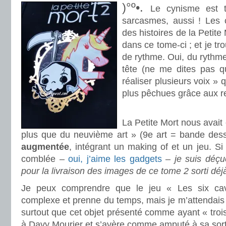
)°º•.
Le cynisme est t
sarcasmes, aussi ! Les
des histoires de la Petite
dans ce tome-ci ; et je t
de rythme. Oui, du rythme
tête (ne me dites pas q
réaliser plusieurs voix » 
plus pêchues grâce aux re
.
La Petite Mort nous avait
plus que du neuvième art » (9e art = bande dess
augmentée
, intégrant un making of et un jeu. Si
comblée –
oui, j’aime les gadgets
–
je suis déçue
pour la livraison des images de ce tome 2 sorti dé
Je peux comprendre que le jeu « Les six ca
complexe et prenne du temps, mais je m’attendais
surtout que cet objet présenté comme ayant « trois
à Davy Mourier et s’avère comme amputé à sa sort