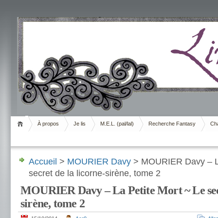
Livrement
À propos
Je lis
M.E.L. (pal/lal)
Recherche Fantasy
Cha
Accueil
>
MOURIER Davy
> MOURIER Davy – La
secret de la licorne-sirène, tome 2
MOURIER Davy – La Petite Mort ~ Le secr
sirène, tome 2