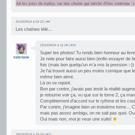
Ah les joies du replay, sur une chaine qui mérite d'être soutenue :)
21/10/2014 à 02:12 |
#9
Les chaînes télé…
15/10/2014 à 11:19 |
#10
Super tes photos! Tu rends bien honneur au livre
valeriane
Je note pour faire aussi bien (enfin essayer de fa
fois (mais bon quelqu’un m’a mis la pression :-))
Je l’ai trouvé aussi un peu moins comique que le
même bien aimé.
Là on se rejoint.
Bon par contre, j’avais pas testé la réalité augm
je retourne voir ça, vu que sur le tome 2, ça ma
Complètement d’accord sur le rythme et les cou
Par contre, j’imagine bien un troisième tome… C’e
mais pas assez ambigu, on ne sait pas quoi. Ou
Oui mais non, moi je veux une suite!
16/10/2014 à 23:10 |
#11