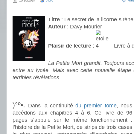
15/10/2014
Acr0
All
.
Titre
: Le secret de la licorne-sirène
Auteur
: Davy Mourier
Plaisir de lecture
:
Livre à 
.
La Petite Mort grandit. Toujours ac
entre au lycée. Mais avec cette nouvelle étape d
terribles révélations.
.
.
)°º•.
Dans la continuité
du premier tome
, nous
accédons aux chapitres 4 à 6. Ce livre de 96
pages s’appuie sur le même fonctionnement :
l’histoire de la Petite Mort, de strips de trois cases