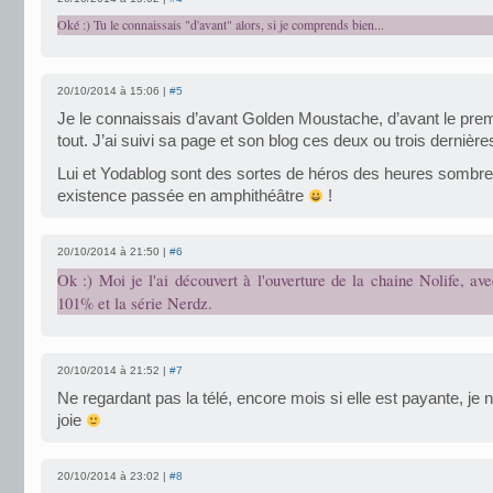
Oké :) Tu le connaissais "d'avant" alors, si je comprends bien...
20/10/2014 à 15:06 |
#5
Je le connaissais d’avant Golden Moustache, d’avant le pre
tout. J’ai suivi sa page et son blog ces deux ou trois dernièr
Lui et Yodablog sont des sortes de héros des heures sombr
existence passée en amphithéâtre
!
20/10/2014 à 21:50 |
#6
Ok :) Moi je l'ai découvert à l'ouverture de la chaine Nolife, av
101% et la série Nerdz.
20/10/2014 à 21:52 |
#7
Ne regardant pas la télé, encore mois si elle est payante, je n
joie
20/10/2014 à 23:02 |
#8