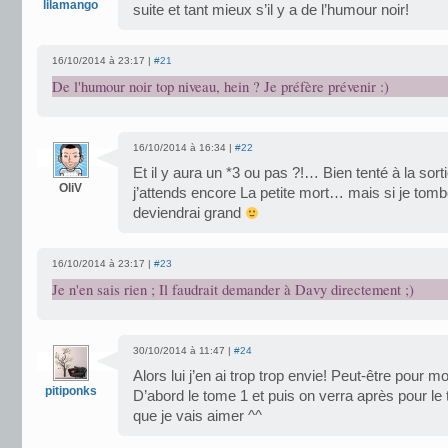
lilamango
suite et tant mieux s’il y a de l’humour noir!
16/10/2014 à 23:17 |
#21
De l'humour noir top niveau, hein ? Je préfère prévenir :)
16/10/2014 à 16:34 |
#22
Et il y aura un *3 ou pas ?!… Bien tenté à la sortie
OliV
j’attends encore La petite mort… mais si je tombe
deviendrai grand
16/10/2014 à 23:17 |
#23
Je n'en sais rien ; Il faudrait demander à Davy directement ;)
30/10/2014 à 11:47 |
#24
Alors lui j’en ai trop trop envie! Peut-être pour
pitiponks
D’abord le tome 1 et puis on verra après pour le
que je vais aimer ^^