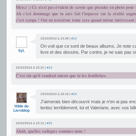
Merci :) Ce n'est pas évident de savoir que prendre en photo pour 
Ah c'est dommage que tu aies fait l'impasse sur la réalité augme
c'est sympa ! Oui un troisième tome sera quand même intéressant à
15/10/2014 à 13:36 |
#12
On voit que ce sont de beaux albums. Je note car
Syl.
livre et des dessins. Par contre, je ne sais pas si
16/10/2014 à 23:10 |
#13
C'est sûr qu'il vaudrait mieux que tu les feuillettes.
15/10/2014 à 18:19 |
#14
J’aimerais bien découvrir mais je n’en ai pas en
Hilde du
tentez terriblement, toi et Valeriane, avec vos bill
Livroblog
16/10/2014 à 23:12 |
#15
Ahah, quelles sadiques sommes-nous !