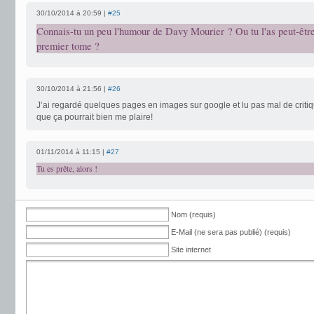
30/10/2014 à 20:59 |
#25
Connais-tu un peu l'humour de Davy Mourier ? Ou tu l'as peut-être 
premier tome ?
30/10/2014 à 21:56 |
#26
J’ai regardé quelques pages en images sur google et lu pas mal de criti
que ça pourrait bien me plaire!
01/11/2014 à 11:15 |
#27
Tu es prête, alors !
Nom (requis)
E-Mail (ne sera pas publié) (requis)
Site internet