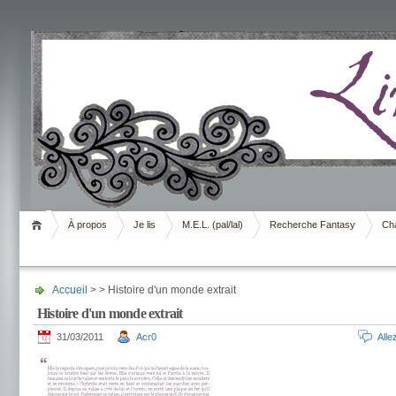
Livrement
À propos
Je lis
M.E.L. (pal/lal)
Recherche Fantasy
Cha
Accueil
> > Histoire d'un monde extrait
Histoire d'un monde extrait
31/03/2011
Acr0
All