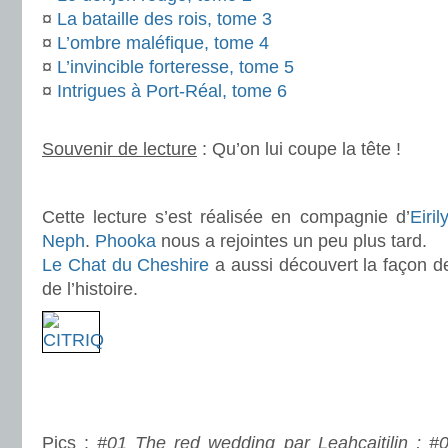
¤
La bataille des rois, tome 3
¤
L’ombre maléfique, tome 4
¤
L’invincible forteresse, tome 5
¤
Intrigues à Port-Réal, tome 6
.
Souvenir de lecture
: Qu’on lui coupe la tête !
.
Cette lecture s’est réalisée en compagnie d’
Eiril
Neph
.
Phooka
nous a rejointes un peu plus tard.
Le Chat du Cheshire
a aussi découvert la façon d
de l’histoire.
.
.
Pics :
#01 The red wedding par Leahcaitilin ; #