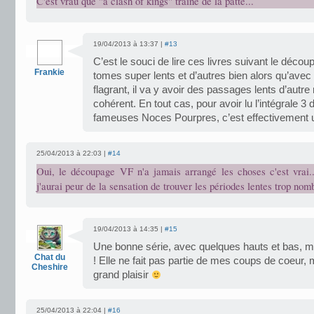
C'est vrau que "a clash of kings" traine de la patte...
19/04/2013 à 13:37 |
#13
C’est le souci de lire ces livres suivant le décou
Frankie
tomes super lents et d’autres bien alors qu’avec 
flagrant, il va y avoir des passages lents d’autr
cohérent. En tout cas, pour avoir lu l’intégrale 3
fameuses Noces Pourpres, c’est effectivement 
25/04/2013 à 22:03 |
#14
Oui, le découpage VF n'a jamais arrangé les choses c'est vrai.
j'aurai peur de la sensation de trouver les périodes lentes trop nom
19/04/2013 à 14:35 |
#15
Une bonne série, avec quelques hauts et bas, m
Chat du
! Elle ne fait pas partie de mes coups de coeur, m
Cheshire
grand plaisir
25/04/2013 à 22:04 |
#16