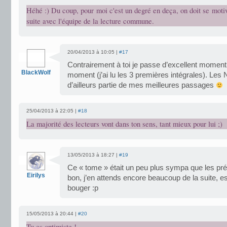
Héhé :) Du coup, pour moi c'est un degré en deça, on doit se motive
suite avec l'équipe de la lecture commune.
20/04/2013 à 10:05 |
#17
Contrairement à toi je passe d’excellent moment 
BlackWolf
moment (j’ai lu les 3 premières intégrales). Les 
d’ailleurs partie de mes meilleures passages
25/04/2013 à 22:05 |
#18
La majorité des lecteurs vont dans ton sens, tant mieux pour lui ;)
13/05/2013 à 18:27 |
#19
Ce « tome » était un peu plus sympa que les pré
Eirilys
bon, j’en attends encore beaucoup de la suite, 
bouger :p
15/05/2013 à 20:44 |
#20
Tu es optimiste !