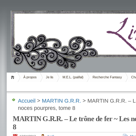
Livrement
À propos
Je lis
M.E.L. (pal/lal)
Recherche Fantasy
Cha
Accueil
>
MARTIN G.R.R.
> MARTIN G.R.R. – Le
noces pourpres, tome 8
MARTIN G.R.R. – Le trône de fer ~ Les n
8