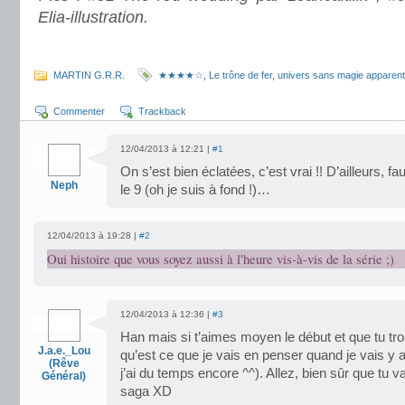
Elia-illustration.
.
MARTIN G.R.R.
★★★★☆
,
Le trône de fer
,
univers sans magie apparen
Commenter
Trackback
12/04/2013 à 12:21 |
#1
On s’est bien éclatées, c’est vrai !! D’ailleurs, fa
Neph
le 9 (oh je suis à fond !)…
12/04/2013 à 19:28 |
#2
Oui histoire que vous soyez aussi à l'heure vis-à-vis de la série ;)
12/04/2013 à 12:36 |
#3
Han mais si t’aimes moyen le début et que tu tr
J.a.e._Lou
qu’est ce que je vais en penser quand je vais y ar
(Rêve
j’ai du temps encore ^^). Allez, bien sûr que tu vas
Général)
saga XD