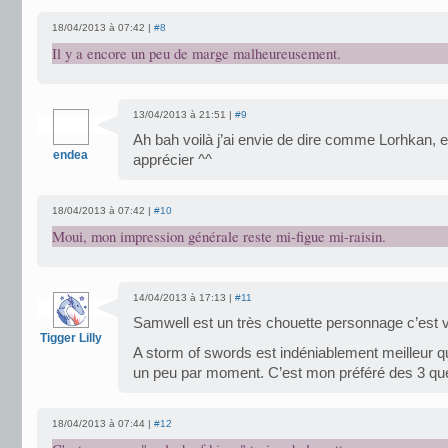
18/04/2013 à 07:42 |
#8
Il y a encore un peu de marge malheureusement.
13/04/2013 à 21:51 |
#9
Ah bah voilà j’ai envie de dire comme Lorhkan,
endea
apprécier ^^
18/04/2013 à 07:42 |
#10
Moui, mon impression générale reste mi-figue mi-raisin.
14/04/2013 à 17:13 |
#11
Samwell est un très chouette personnage c’est v
Tigger Lilly
A storm of swords est indéniablement meilleur qu
un peu par moment. C’est mon préféré des 3 que 
18/04/2013 à 07:44 |
#12