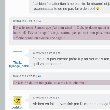
J’ai bien fait attention à ne pas lire le résumé et j
reconnaissante de ne pas faire de spoil
12/04/2013 à 19:29 |
#4
Il y a le tome 3 aussi que j'ai bien aimé :) Ouh, je doute quant 
future :D J'évite le spoil car je n'aime pas ça moi non plus, mai
difficile quand on évoque une saga !
12/04/2013 à 19:36 |
#5
Je ne suis pas encore prête à y arriver mais ton
Thalia
qu’il va se passer.
(@ange_noir007)
18/04/2013 à 07:42 |
#6
Oh à la fin de ton intégrale, tu seras à mi chemin.
13/04/2013 à 09:51 |
#7
Ah ben en fait, tu vas finir par l’aimer cette saga 
Lorhkan