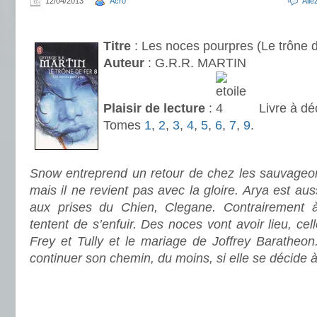
12/04/2013
Acr0
All
.
Titre
: Les noces pourpres (Le trône d
Auteur
: G.R.R. MARTIN
Plaisir de lecture
:
Livre à dé
Tomes
1
,
2
,
3
,
4
,
5
,
6
,
7
,
9
.
.
Snow entreprend un retour de chez les sauvageons
mais il ne revient pas avec la gloire. Arya est au
aux prises du Chien, Clegane. Contrairement 
tentent de s’enfuir. Des noces vont avoir lieu, cell
Frey et Tully et le mariage de Joffrey Baratheon
continuer son chemin, du moins, si elle se décide à
.
.