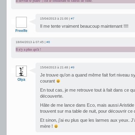
Il devrait te plaire :) En le feuilletant tu sauras de suite.
15/04/2013 à 21:00 |
#7
Il me tente vraiment beaucoup maintenant !!!!
Freelfe
18/04/2013 à 07:45 |
#8
Il n'y a plus qu'à !
15/04/2013 à 21:48 |
#9
Je trouve qu’on a quand même fait fort niveau s
Olya
courant
En tout cas, je me retrouve tout à fait dans ce q
découverte.
Hâte de me lance dans Eco, mais aussi Aristide b
trouvent sur ma table de nuit, pour découvrir ce
Et sinon, j’ai eu plus que les larmes aux yeux. 
mère !