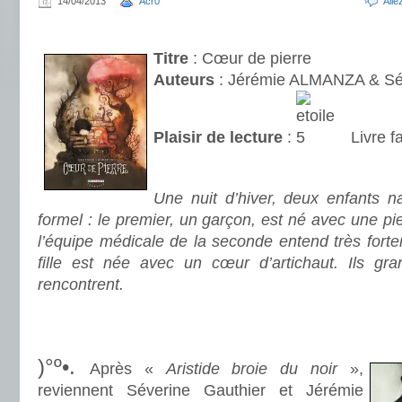
14/04/2013
Acr0
All
.
Titre
: Cœur de pierre
Auteurs
: Jérémie ALMANZA & S
Plaisir de lecture
:
Livre f
.
Une nuit d’hiver, deux enfants n
formel : le premier, un garçon, est né avec une pi
l’équipe médicale de la seconde entend très forte
fille est née avec un cœur d’artichaut. Ils gra
rencontrent.
.
.
)°º•.
Après «
Aristide broie du noir
»,
reviennent Séverine Gauthier et Jérémie