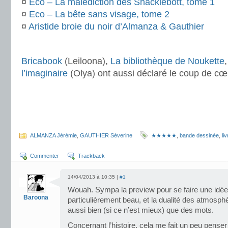
¤
Eco – La malédiction des Shacklebott, tome 1
¤
Eco – La bête sans visage, tome 2
¤
Aristide broie du noir d’Almanza & Gauthier
.
Bricabook
(Leiloona),
La bibliothèque de Noukette
l’imaginaire
(Olya) ont aussi déclaré le coup de cœ
.
.
.
ALMANZA Jérémie
,
GAUTHIER Séverine
★★★★★
,
bande dessinée
,
liv
Commenter
Trackback
14/04/2013 à 10:35 |
#1
Wouah. Sympa la preview pour se faire une idée. 
Baroona
particulièrement beau, et la dualité des atmosph
aussi bien (si ce n’est mieux) que des mots.
Concernant l’histoire, cela me fait un peu pens