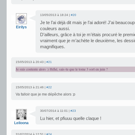
13/05/2013 à 18:24 |
#20
Je te l’ai déjà dit mais je l’ai adoré! J’ai beaucou
Eirilys
couleurs aussi.
D’ailleurs, grâce à toi je m’étais procuré le premi
vraiment que je m’achète le deuxième, les dessi
magnifiques.
15/05/2013 à 20:43 |
#21
Je suis contente alors :) Héhé, sais-tu que le tome 3 sort en juin ?
15/05/2013 à 21:46 |
#22
Va falloir que je me dépêche alors :p
30/07/2014 à 11:01 |
#23
Lu hier, et pfiuuu quelle claque !
Leiloona
31/07/2014 à 12:51 |
#24