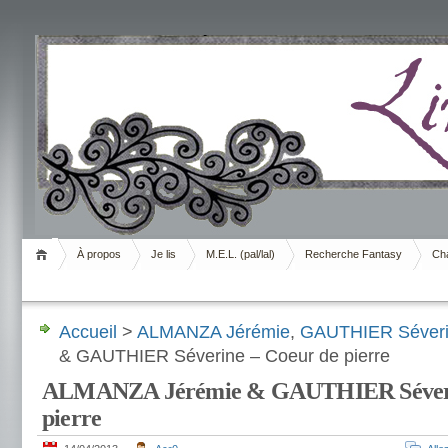
Livrement
À propos
Je lis
M.E.L. (pal/lal)
Recherche Fantasy
Cha
Accueil
>
ALMANZA Jérémie
,
GAUTHIER Séver
& GAUTHIER Séverine – Coeur de pierre
ALMANZA Jérémie & GAUTHIER Séverin
pierre