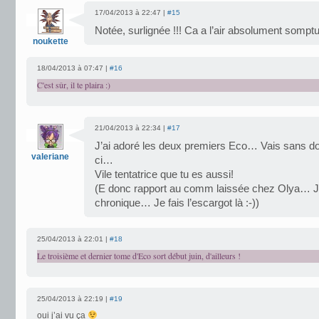
17/04/2013 à 22:47 |
#15
Notée, surlignée !!! Ca a l’air absolument sompt
noukette
18/04/2013 à 07:47 |
#16
C'est sûr, il te plaira :)
21/04/2013 à 22:34 |
#17
J’ai adoré les deux premiers Eco… Vais sans do
valeriane
ci…
Vile tentatrice que tu es aussi!
(E donc rapport au comm laissée chez Olya… Je
chronique… Je fais l’escargot là :-))
25/04/2013 à 22:01 |
#18
Le troisième et dernier tome d'Eco sort début juin, d'ailleurs !
25/04/2013 à 22:19 |
#19
oui j’ai vu ça