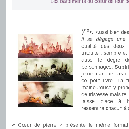
Les battements du cœur de leur pe
.
.
)°º•.
Aussi bien des
il se dégage une 
dualité des deux 
traduite : sombre et 
aussi le degré d
personnages.
Subtil
je ne manque pas de 
ce petit livre. La 
malheureuse y prend
de tristesse mais tel
laisse place à l’
ressentira chacun à 
.
« Cœur de pierre » présente le même forma