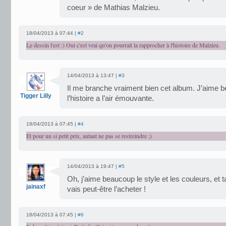
coeur » de Mathias Malzieu.
18/04/2013 à 07:44 |
#2
Le dessin l'est :) Oui c'est vrai qu'on pourrait la rapprocher à l'histoire de Malzieu.
14/04/2013 à 13:47 |
#3
Il me branche vraiment bien cet album. J’aime b
Tigger Lilly
l’histoire a l’air émouvante.
18/04/2013 à 07:45 |
#4
Et pour un si petit prix, autant ne pas se restreindre ;)
14/04/2013 à 19:47 |
#5
Oh, j’aime beaucoup le style et les couleurs, et ta 
jainaxf
vais peut-être l’acheter !
18/04/2013 à 07:45 |
#6