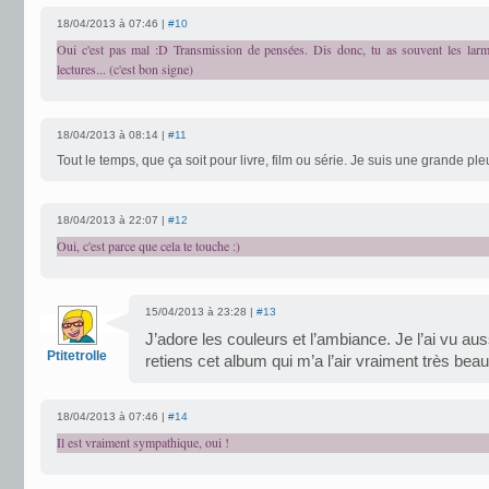
18/04/2013 à 07:46 |
#10
Oui c'est pas mal :D Transmission de pensées. Dis donc, tu as souvent les lar
lectures... (c'est bon signe)
18/04/2013 à 08:14 |
#11
Tout le temps, que ça soit pour livre, film ou série. Je suis une grande pl
18/04/2013 à 22:07 |
#12
Oui, c'est parce que cela te touche :)
15/04/2013 à 23:28 |
#13
J’adore les couleurs et l’ambiance. Je l’ai vu au
Ptitetrolle
retiens cet album qui m’a l’air vraiment très beau
18/04/2013 à 07:46 |
#14
Il est vraiment sympathique, oui !