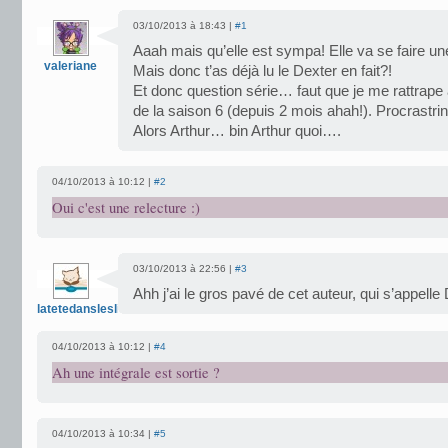
03/10/2013 à 18:43 |
#1
Aaah mais qu’elle est sympa! Elle va se faire 
valeriane
Mais donc t’as déjà lu le Dexter en fait?!
Et donc question série… faut que je me rattrape
de la saison 6 (depuis 2 mois ahah!). Procrastrin
Alors Arthur… bin Arthur quoi….
04/10/2013 à 10:12 |
#2
Oui c'est une relecture :)
03/10/2013 à 22:56 |
#3
Ahh j’ai le gros pavé de cet auteur, qui s’appel
latetedansleslivres
04/10/2013 à 10:12 |
#4
Ah une intégrale est sortie ?
04/10/2013 à 10:34 |
#5