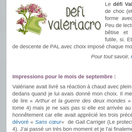
Le
défi Va
de choc (e
forme av
Peu de lec
bêtise et
futile, si. 
de descente de PAL avec choix imposé chaque moi
Pour tout savoir,
.
.
.
Impressions pour le mois de septembre :
Valériane avait livré sa réaction à chaud avec plein
dedans quand je lui avais donné mon choix. Il m
de lire «
Arthur et la guerre des deux mondes
» 
tome 4) mais je ne sais pas si elle est arrivée au b
honnêtement car elle avait apprécié les trois pré
dévoré
«
Sans cœur
«
de Gail Carriger (Le protec
4). J’ai passé un très bon moment et je l’ai finalem