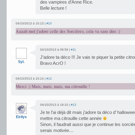
des vampires d’Anne Rice.
Belle lecture !
04/10/2013 à 10:13 |
#10
Aaaah moi j'adore celle des Sorcières, cela va sans dire :)
04/10/2013 à 09:59 |
#11
J’adore ta déco !!! Je vais te piquer la petite citrou
Syl.
Bravo AcrO !
04/10/2013 à 10:14 |
#12
Merci :) Mais, mais, mais, ma citrouille !
04/10/2013 à 19:10 |
#13
Je te l’ai déjà dit mais j’adore ta déco d’ hallowe
Eirilys
mettre ma citrouille cette année
Sinon, il faudrait aussi que je continue les sorci
serais motivée…