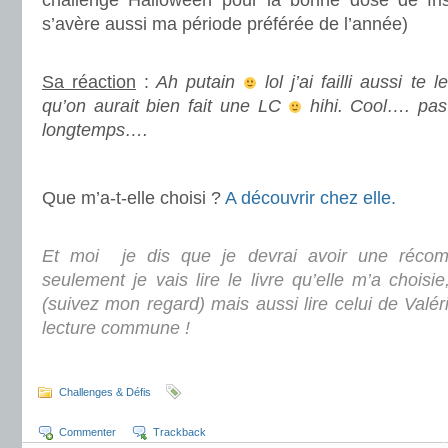
challenge Halloween pour la bonne dose de fris
s’avère aussi ma période préférée de l’année)
.
Sa réaction
:
Ah putain
lol j’ai failli aussi te 
qu’on aurait bien fait une LC
hihi. Cool…. pas 
longtemps….
.
Que m’a-t-elle choisi ?
A découvrir chez elle.
.
Et moi je dis que je devrai avoir une réco
seulement je vais lire le livre qu’elle m’a choisi
(
suivez mon regard
) mais aussi lire celui de Valér
lecture commune !
.
Challenges & Défis
Commenter
Trackback