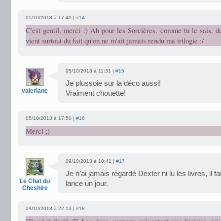
05/10/2013 à 17:49 |
#14
C'est gentil, merci :) Ah pour les Sorcières, comme tu le sais, 
vient surtout du fait qu'on ne m'ait jamais rendu ma trilogie :/
05/10/2013 à 11:31 |
#15
Je plussoie sur la déco aussi!
valeriane
Vraiment chouette!
05/10/2013 à 17:50 |
#16
Merci ;)
09/10/2013 à 10:41 |
#17
Je n’ai jamais regardé Dexter ni lu les livres, il f
Le Chat du
lance un jour.
Cheshire
09/10/2013 à 22:13 |
#18