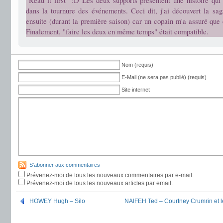
"Read it first" :D Les deux supports présentent une histoire qui
dans la tournure des événements. Ceci dit, j'ai découvert la sag
ensuite (durant la première saison) car un copain m'a assuré que 
Finalement, "faire les deux en même temps" était compatible.
Nom (requis)
E-Mail (ne sera pas publié) (requis)
Site internet
S'abonner aux commentaires
Prévenez-moi de tous les nouveaux commentaires par e-mail.
Prévenez-moi de tous les nouveaux articles par email.
HOWEY Hugh – Silo
NAIFEH Ted – Courtney Crumrin et l