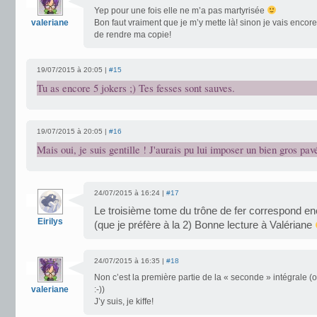
Yep pour une fois elle ne m’a pas martyrisée
valeriane
Bon faut vraiment que je m’y mette là! sinon je vais enc
de rendre ma copie!
19/07/2015 à 20:05 |
#15
Tu as encore 5 jokers ;) Tes fesses sont sauves.
19/07/2015 à 20:05 |
#16
Mais oui, je suis gentille ! J'aurais pu lui imposer un bien gros pav
24/07/2015 à 16:24 |
#17
Le troisième tome du trône de fer correspond enc
Eirilys
(que je préfère à la 2) Bonne lecture à Valériane
24/07/2015 à 16:35 |
#18
Non c’est la première partie de la « seconde » intégrale 
valeriane
:-))
J’y suis, je kiffe!