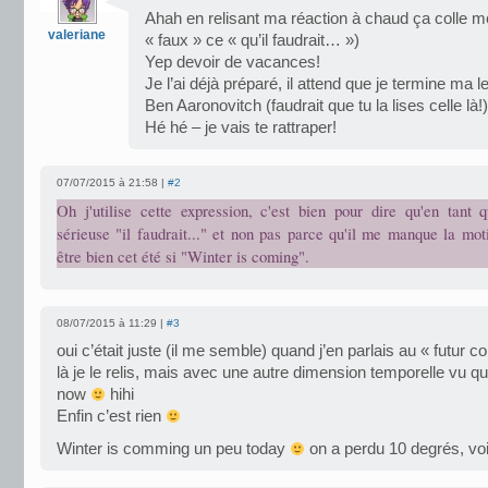
Ahah en relisant ma réaction à chaud ça colle 
valeriane
« faux » ce « qu’il faudrait… »)
Yep devoir de vacances!
Je l’ai déjà préparé, il attend que je termine ma 
Ben Aaronovitch (faudrait que tu la lises celle là!)
Hé hé – je vais te rattraper!
07/07/2015 à 21:58 |
#2
Oh j'utilise cette expression, c'est bien pour dire qu'en tant q
sérieuse "il faudrait..." et non pas parce qu'il me manque la mot
être bien cet été si "Winter is coming".
08/07/2015 à 11:29 |
#3
oui c’était juste (il me semble) quand j’en parlais au « futur c
là je le relis, mais avec une autre dimension temporelle vu que 
now
hihi
Enfin c’est rien
Winter is comming un peu today
on a perdu 10 degrés, voi