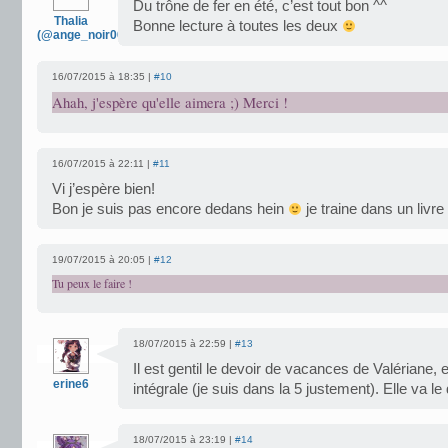
Du trône de fer en été, c’est tout bon ^^
Thalia
Bonne lecture à toutes les deux
(@ange_noir007)
16/07/2015 à 18:35 |
#10
Ahah, j'espère qu'elle aimera ;) Merci !
16/07/2015 à 22:11 |
#11
Vi j’espère bien!
Bon je suis pas encore dedans hein
je traine dans un livr
19/07/2015 à 20:05 |
#12
Tu peux le faire !
18/07/2015 à 22:59 |
#13
Il est gentil le devoir de vacances de Valériane
erine6
intégrale (je suis dans la 5 justement). Elle va 
18/07/2015 à 23:19 |
#14