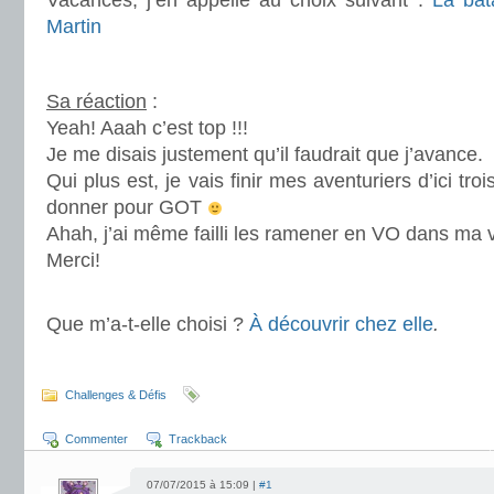
Vacances, j’en appelle au choix suivant :
La bat
Martin
.
Sa réaction
:
Yeah! Aaah c’est top !!!
Je me disais justement qu’il faudrait que j’avance.
Qui plus est, je vais finir mes aventuriers d’ici tr
donner pour GOT
Ahah, j’ai même failli les ramener en VO dans ma 
Merci!
.
Que m’a-t-elle choisi ?
À découvrir chez elle
.
.
Challenges & Défis
Commenter
Trackback
07/07/2015 à 15:09 |
#1