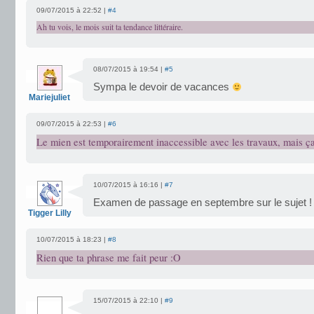
09/07/2015 à 22:52 |
#4
Ah tu vois, le mois suit ta tendance littéraire.
08/07/2015 à 19:54 |
#5
Sympa le devoir de vacances
Mariejuliet
09/07/2015 à 22:53 |
#6
Le mien est temporairement inaccessible avec les travaux, mais ça 
10/07/2015 à 16:16 |
#7
Examen de passage en septembre sur le sujet !
Tigger Lilly
10/07/2015 à 18:23 |
#8
Rien que ta phrase me fait peur :O
15/07/2015 à 22:10 |
#9