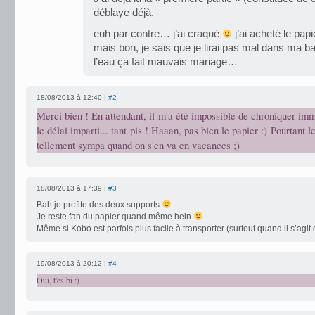
déblaye déjà.
euh par contre… j’ai craqué
j’ai acheté le pap
mais bon, je sais que je lirai pas mal dans ma b
l’eau ça fait mauvais mariage…
18/08/2013 à 12:40 |
#2
Merci bien ! En attendant, il m'a été impossible de chroniquer i
le délai imparti... tant pis ! Haaan, pas bien le papier :) Pourtant 
tellement sympa quand on s'en va en vacances ;)
18/08/2013 à 17:39 |
#3
Bah je profite des deux supports
Je reste fan du papier quand même hein
Même si Kobo est parfois plus facile à transporter (surtout quand il s’agit 
19/08/2013 à 20:12 |
#4
Oui, t'es bi :)