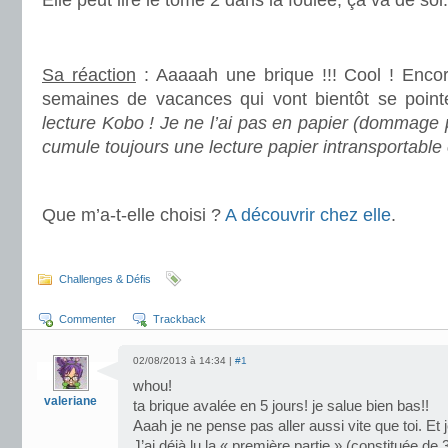
Elle peut lire le tome 2 dans la foulée, ça va de soi.
.
Sa réaction
: Aaaaah une brique !!! Cool ! Encor
semaines de vacances qui vont bientôt se point
lecture Kobo ! Je ne l’ai pas en papier (dommage p
cumule toujours une lecture papier intransportable
.
Que m’a-t-elle choisi ?
A découvrir chez elle
.
.
Challenges & Défis
Commenter
Trackback
02/08/2013 à 14:34 |
#1
whou!
valeriane
ta brique avalée en 5 jours! je salue bien bas!!
Aaah je ne pense pas aller aussi vite que toi. Et j
J’ai déjà lu la « première partie » (constituée de 