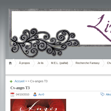
Livrement
À propos
Je lis
M.E.L. (pal/lal)
Recherche Fantasy
Cha
Accueil
> > Cv-anges T3
Cv-anges T3
04/10/2010
Acr0
All