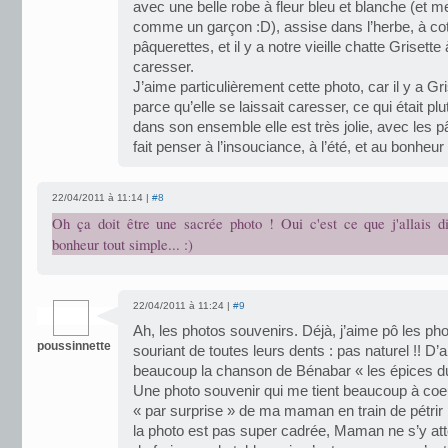
avec une belle robe à fleur bleu et blanche (et
comme un garçon :D), assise dans l’herbe, à cot
pâquerettes, et il y a notre vieille chatte Grisett
caresser.
J’aime particulièrement cette photo, car il y a Gr
parce qu’elle se laissait caresser, ce qui était plu
dans son ensemble elle est très jolie, avec les p
fait penser à l’insouciance, à l’été, et au bonheur
22/04/2011 à 11:14 |
#8
Oh ça doit être une sacrée photo ! Oui c'est ce que j'allais di
bonheur tout simple... :)
22/04/2011 à 11:24 |
#9
Ah, les photos souvenirs. Déjà, j’aime pô les ph
poussinnette
souriant de toutes leurs dents : pas naturel !! D’ai
beaucoup la chanson de Bénabar « les épices du
Une photo souvenir qui me tient beaucoup à coeur 
« par surprise » de ma maman en train de pétrir la
la photo est pas super cadrée, Maman ne s’y atte