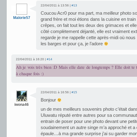
22/04/2011 à 13:56 |
#13
Coucou Acr0 pour ma part, ma meilleur photo so
Malorie57
grand frère et moi étions dans la cuisine en train
crêpes, on fait tout les deux des grimaces et elle
côté complètement déjanté, elle est vraiment extr
regarde je me rappelle cette après-midi où nous 
les barges et pour ça, je l’adore
22/04/2011 à 16:20 |
#14
Ah je vois très bien :D Mais elle date de longtemps ? Elle doit te t
à chaque fois :)
22/04/2011 à 16:56 |
#15
Bonjour
iwona46
un de mes meilleurs souvenirs photo c’était dans
Uluwatu réputé entre autres pour sa communaut
entrain de poser pour une photo devant une petit
soudainement un autre singe m’a approché et a
épaule…à ma grande surprise j’ai su garder mon 