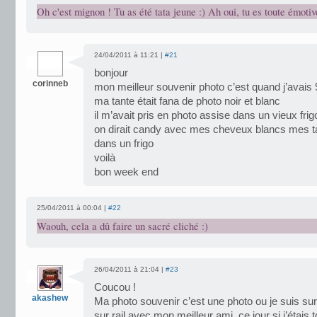
Oh c'est mignon ! Tu as été tata jeune :) Ah oui, tu es toute émotiv
24/04/2011 à 11:21 |
#21
bonjour
corinneb
mon meilleur souvenir photo c’est quand j’avais
ma tante était fana de photo noir et blanc
il m’avait pris en photo assise dans un vieux fr
on dirait candy avec mes cheveux blancs mes t
dans un frigo
voilà
bon week end
25/04/2011 à 00:04 |
#22
Waouh, cela a dû faire un sacré cliché :)
26/04/2011 à 21:04 |
#23
Coucou !
akashew
Ma photo souvenir c’est une photo ou je suis su
sur rail avec mon meilleur ami, ce jour si j’étais