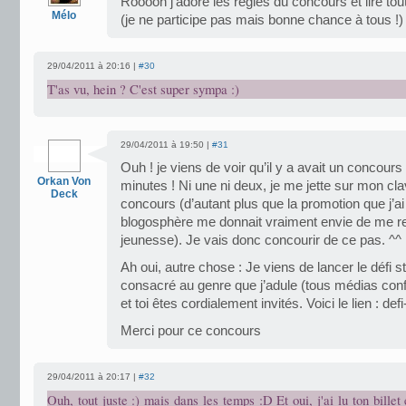
Rooooh j’adore les règles du concours et lire tou
Mélo
(je ne participe pas mais bonne chance à tous !)
29/04/2011 à 20:16 |
#30
T'as vu, hein ? C'est super sympa :)
29/04/2011 à 19:50 |
#31
Ouh ! je viens de voir qu’il y a avait un concours 
Orkan Von
minutes ! Ni une ni deux, je me jette sur mon clav
Deck
concours (d’autant plus que la promotion que j’ai p
blogosphère me donnait vraiment envie de me re
jeunesse). Je vais donc concourir de ce pas. ^^
Ah oui, autre chose : Je viens de lancer le défi
consacré au genre que j’adule (tous médias conf
et toi êtes cordialement invités. Voici le lien : 
Merci pour ce concours
29/04/2011 à 20:17 |
#32
Ouh, tout juste :) mais dans les temps :D Et oui, j'ai lu ton billet