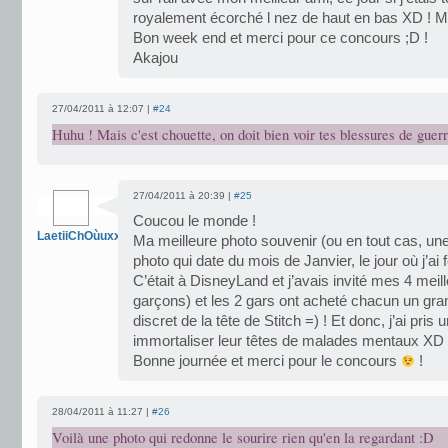
royalement écorché l nez de haut en bas XD ! Ma
Bon week end et merci pour ce concours ;D !
Akajou
27/04/2011 à 12:07 |
#24
Huhu ! Mais c'est chouette, on doit bien voir tes blessures de guerr
27/04/2011 à 20:39 |
#25
Coucou le monde !
LaetiiChOùuxx
Ma meilleure photo souvenir (ou en tout cas, un
photo qui date du mois de Janvier, le jour où j’ai
C’était à DisneyLand et j’avais invité mes 4 meille
garçons) et les 2 gars ont acheté chacun un gr
discret de la tête de Stitch =) ! Et donc, j’ai pris
immortaliser leur têtes de malades mentaux XD 
Bonne journée et merci pour le concours
!
28/04/2011 à 11:27 |
#26
Voilà une photo qui redonne le sourire rien qu'en la regardant :D