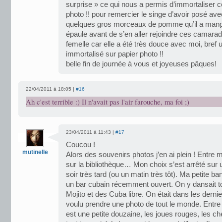
surprise » ce qui nous a permis d’immortaliser 
photo !! pour remercier le singe d’avoir posé ave
quelques gros morceaux de pomme qu’il a mang
épaule avant de s’en aller rejoindre ces camarade
femelle car elle a été très douce avec moi, bref 
immortalisé sur papier photo !!
belle fin de journée à vous et joyeuses pâques!
22/04/2011 à 18:05 |
#16
Ah c'est terrible :) Il n'avait pas l'air farouche, ma foi ;)
23/04/2011 à 11:43 |
#17
Coucou !
mutinelle
Alors des souvenirs photos j’en ai plein ! Entre
sur la bibliothèque… Mon choix s’est arrêté sur
soir très tard (ou un matin très tôt). Ma petite b
un bar cubain récemment ouvert. On y dansait to
Mojito et des Cuba libre. On était dans les dernier
voulu prendre une photo de tout le monde. Entre 
est une petite douzaine, les joues rouges, les ch