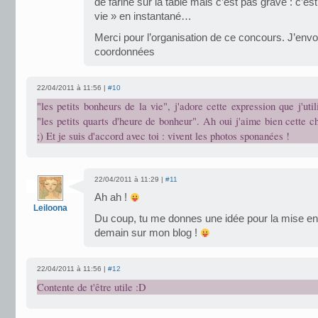
de farine sur la table mais c’est pas grave : c’es
vie » en instantané…
Merci pour l’organisation de ce concours. J’env
coordonnées
22/04/2011 à 11:56 |
#10
"les petits bonheurs de la vie", j'adore cette expression que j'util
"les petits quarts d'heure de bonheur". Ah oui j'aime bien cette 
;) Et je suis d'accord avec toi : vivent les photos sponanées !
22/04/2011 à 11:29 |
#11
Ah ah !
Leiloona
Du coup, tu me donnes une idée pour la mise e
demain sur mon blog !
22/04/2011 à 11:56 |
#12
Contente de t'être utile :D