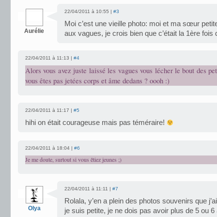
22/04/2011 à 10:55 |
#3
Moi c’est une vieille photo: moi et ma sœur peti
Aurélie
aux vagues, je crois bien que c’était la 1ère fois 
22/04/2011 à 11:13 |
#4
Alors vous avez juste laissé les vagues vous lécher le bout des pe
vous êtes pas jetées corps et âme dedans ? oooh :)
22/04/2011 à 11:17 |
#5
hihi on était courageuse mais pas téméraire!
22/04/2011 à 18:04 |
#6
Je me doute, surtout si vous êtiez jeunes ;)
22/04/2011 à 11:11 |
#7
Rolala, y’en a plein des photos souvenirs que j’
Olya
je suis petite, je ne dois pas avoir plus de 5 ou 6 