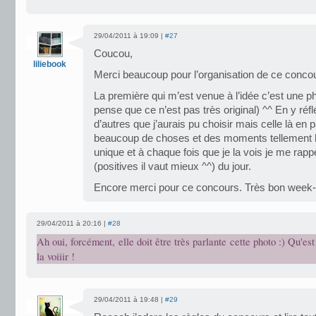
29/04/2011 à 19:09 |
#27
Coucou,
liliebook
Merci beaucoup pour l’organisation de ce conc
La première qui m’est venue à l’idée c’est une p
pense que ce n’est pas très original) ^^ En y réfl
d’autres que j’aurais pu choisir mais celle là en p
beaucoup de choses et des moments tellement h
unique et à chaque fois que je la vois je me rapp
(positives il vaut mieux ^^) du jour.
Encore merci pour ce concours. Très bon week
29/04/2011 à 20:16 |
#28
Ah oui, forcément, elle doit être très parlante cette photo :) Qu'es
la voiiir !
29/04/2011 à 19:48 |
#29