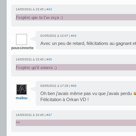
14/05/2011 à 15:45 |
#43
J'espère que tu l'as reçu :)
01/05/2011 à 12:07 |
#44
Avec un peu de retard, félicitations au gagnant e
poussinnette
14/05/2011 à 15:45 |
#45
J'espère qu'il aimera ;)
03/05/2011 à 17:29 |
#46
Oh ben j’avais même pas vu que j’avais perdu
mallou
Félicitation à Orkan VD !
14/05/2011 à 15:45 |
#47
^^