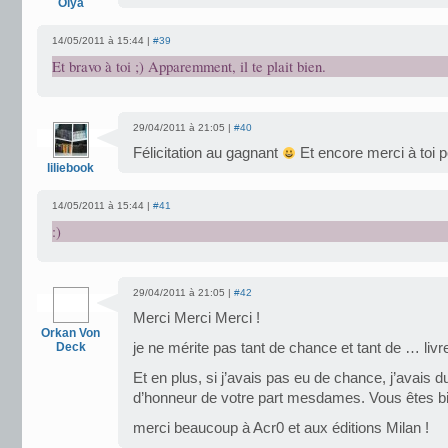
Olya
14/05/2011 à 15:44 |
#39
Et bravo à toi ;) Apparemment, il te plait bien.
29/04/2011 à 21:05 |
#40
Félicitation au gagnant
Et encore merci à toi 
liliebook
14/05/2011 à 15:44 |
#41
:)
29/04/2011 à 21:05 |
#42
Merci Merci Merci !
Orkan Von
Deck
je ne mérite pas tant de chance et tant de … livre
Et en plus, si j’avais pas eu de chance, j’avais d
d’honneur de votre part mesdames. Vous êtes b
merci beaucoup à Acr0 et aux éditions Milan !