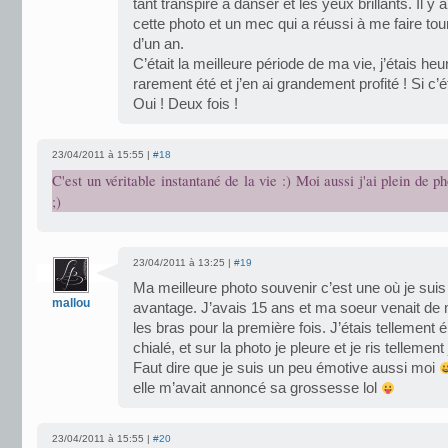
tant transpiré à danser et les yeux brillants. Il 
cette photo et un mec qui a réussi à me faire to
d’un an.
C’était la meilleure période de ma vie, j’étais he
rarement été et j’en ai grandement profité ! Si c’éta
Oui ! Deux fois !
23/04/2011 à 15:55 |
#18
C'est un véritable instantané de la vie :) Moi aussi j'ai plein de p
;)
23/04/2011 à 13:25 |
#19
Ma meilleure photo souvenir c’est une où je su
mallou
avantage. J’avais 15 ans et ma soeur venait d
les bras pour la première fois. J’étais tellement 
chialé, et sur la photo je pleure et je ris telleme
Faut dire que je suis un peu émotive aussi moi
elle m’avait annoncé sa grossesse lol
23/04/2011 à 15:55 |
#20