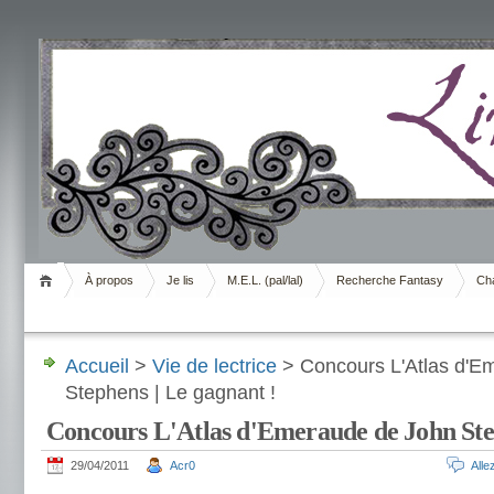
Livrement
À propos
Je lis
M.E.L. (pal/lal)
Recherche Fantasy
Cha
Accueil
>
Vie de lectrice
> Concours L'Atlas d'E
Stephens | Le gagnant !
Concours L'Atlas d'Emeraude de John Step
29/04/2011
Acr0
All