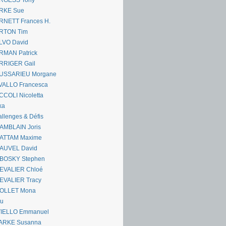
RGESS Tony
RKE Sue
RNETT Frances H.
RTON Tim
LVO David
RMAN Patrick
RRIGER Gail
USSARIEU Morgane
VALLO Francesca
COLI Nicoletta
ka
llenges & Défis
AMBLAIN Joris
ATTAM Maxime
AUVEL David
BOSKY Stephen
EVALIER Chloé
EVALIER Tracy
OLLET Mona
ou
VIELLO Emmanuel
ARKE Susanna