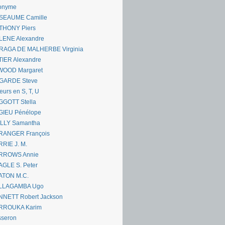
onyme
SEAUME Camille
THONY Piers
LENE Alexandre
RAGA DE MALHERBE Virginia
IER Alexandre
WOOD Margaret
GARDE Steve
eurs en S, T, U
GGOTT Stella
GIEU Pénélope
ILLY Samantha
RANGER François
RIE J. M.
RROWS Annie
GLE S. Peter
ATON M.C.
LLAGAMBA Ugo
NNETT Robert Jackson
RROUKA Karim
sseron