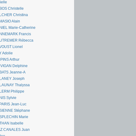
ielle
OS Christelle
LCHER Christina
MASIO Alain
IEL Marie-Catherine
NNEMARK Francis
UTREMER Rébecca
VOUST Lionel
 Adolie
PINS Arthur
 VIGAN Delphine
BATS Jeanne-A
LANEY Joseph
LAUNAY Thalyssa
LERM Philippe
IS Sylvie
PARIS Jean-Luc
SIENNE Stéphane
SPLECHIN Marie
THAN Isabelle
AZ CANALES Juan