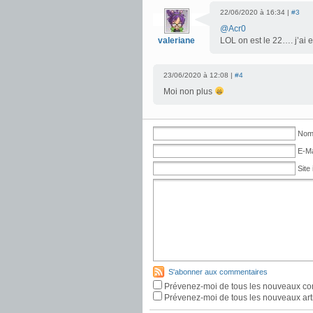
22/06/2020 à 16:34 |
#3
@Acr0
valeriane
LOL on est le 22…. j’ai e
23/06/2020 à 12:08 |
#4
Moi non plus
Nom 
E-Ma
Site 
S'abonner aux commentaires
Prévenez-moi de tous les nouveaux co
Prévenez-moi de tous les nouveaux arti