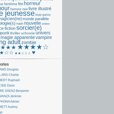
horreur
fantôme
fée
que
our
livre illustré
humour noir
re jeunesse
loup-garou
magicien(ne)
monde parallèle
nouvelle
logie(s)
nain
ombre
sorcier(e)
e-fiction
univers
mpunk
thriller
uchronie
 magie apparente
vampire
ng adult
zombie
★★★★☆
★★★★
♥
★☆☆
★★☆☆☆
ories
AMS Douglas
LARD Charlie
BERT Raphaël
CIDE Dario
IRE SÁENZ Benjamin
MANZA Jérémie
PHONA Adrian
WETT Audrey
ge