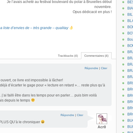
Je l’avais acheté au festival boulevard du polar à Bruxelles début
BE
novembre.
BI
Opus dédicacé en plus !
BI
BL
BO
a liste d’envies de – très grande – qualitay
BO
Bou
BO
BR
Trackbacks (4)
Commentaires (4)
BR
BR
Répondre
|
Citer
BR
BR
ouvert, ce livre est impossible à lâcher!
BR
éjà d’écarter le gage pour « lecture en retard »… reste plus qu’à
BR
’ai failli être dans les temps pour en parler… puis bim voilà
BR
is depuis le temps
BR
BR
BR
Répondre
|
Citer
BU
e PLUS QU’à le chroniquer
BU
Acr0