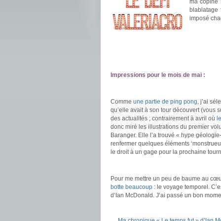
ma copine
blablatage 
imposé chaq
.
.
Impressions pour le mois de mai :
.
Comme
une partie de ping pong
, j’ai sé
qu’elle avait à son tour découvert (vous s
des actualités ; contrairement à avril où
l
donc miré les illustrations du premier vo
Baranger. Elle l’a trouvé « hype géologie
renfermer quelques éléments ‘monstrueux’
le droit à un gage pour la prochaine tour
.
Pour me mettre un peu de baume au cœur, 
botte beaucoup
: le voyage temporel. C’es
d’Ian McDonald. J’ai passé un bon momen
.
.
→
Ma chronique « Le temps fut » d’Ian 