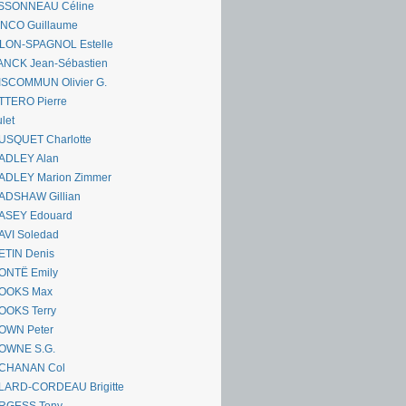
SSONNEAU Céline
ANCO Guillaume
LLON-SPAGNOL Estelle
ANCK Jean-Sébastien
ISCOMMUN Olivier G.
TTERO Pierre
let
USQUET Charlotte
ADLEY Alan
ADLEY Marion Zimmer
ADSHAW Gillian
ASEY Edouard
AVI Soledad
ETIN Denis
ONTË Emily
OOKS Max
OOKS Terry
OWN Peter
OWNE S.G.
CHANAN Col
LARD-CORDEAU Brigitte