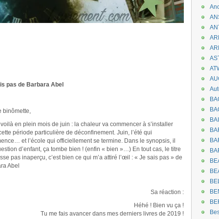
An
AN
AN
AR
AR
AST
AT
AU
is pas de Barbara Abel
Aut
BA
BA
 binômette,
BA
voilà en plein mois de juin : la chaleur va commencer à s’installer
BA
cette période particulière de déconfinement. Juin, l’été qui
BAR
nce… et l’école qui officiellement se termine. Dans le synopsis, il
estion d’enfant, ça tombe bien ! (enfin « bien »…) En tout cas, le titre
BA
sse pas inaperçu, c’est bien ce qui m’a attiré l’œil : « Je sais pas » de
BEA
ra Abel
BE
BE
BE
Sa réaction :
BE
Héhé ! Bien vu ça !
Be
Tu me fais avancer dans mes derniers livres de 2019 !