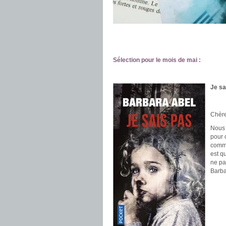
.
.
Sélection pour le mois de mai :
.
.
Je sa
.
Chère
Nous 
pour 
comme
est qu
ne pa
Barba
.