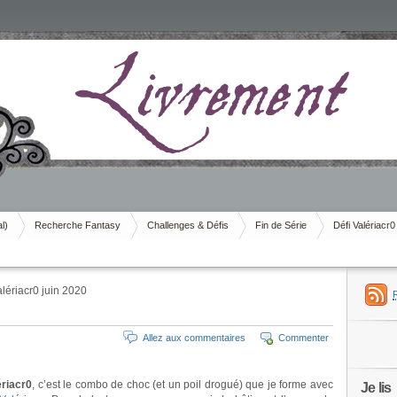
al)
Recherche Fantasy
Challenges & Défis
Fin de Série
Défi Valériacr0
lériacr0 juin 2020
Allez aux commentaires
Commenter
ériacr0
, c’est le combo de choc (et un poil drogué) que je forme avec
Je lis