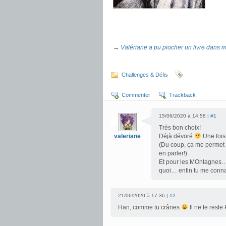
→
Valériane a pu piocher un livre dans m
.
Challenges & Défis
Commenter
Trackback
15/06/2020 à 14:58 |
#1
Très bon choix!
valeriane
Déjà dévoré
Une fois 
(Du coup, ça me permet d
en parler!)
Et pour les MOntagnes… j
quoi… enfin tu me conna
21/06/2020 à 17:36 |
#2
Han, comme tu crânes
Il ne te rest