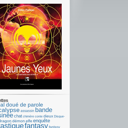
ettes
al doué de parole
bande
calypse
assassin
sinée
chat
dieux
chimère
conte
Disque-
enquête
dragon
démon
elfe
tastique
fantasy
fantasy