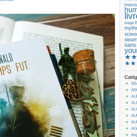
histori
hum
liv
mage
mytho
scienc
stea
sans
you
★
★★
Catég
AD
AD
AL
AL
AL
AL
AL
AL
An