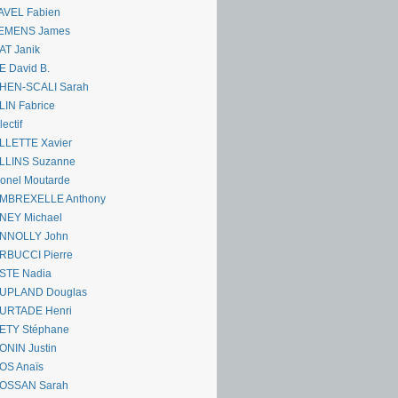
AVEL Fabien
EMENS James
AT Janik
 David B.
HEN-SCALI Sarah
IN Fabrice
lectif
LLETTE Xavier
LLINS Suzanne
onel Moutarde
MBREXELLE Anthony
NEY Michael
NNOLLY John
RBUCCI Pierre
STE Nadia
UPLAND Douglas
URTADE Henri
ETY Stéphane
ONIN Justin
OS Anaïs
OSSAN Sarah