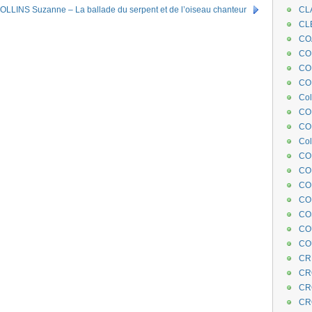
OLLINS Suzanne – La ballade du serpent et de l’oiseau chanteur
CL
CL
CO
COE
CO
COL
Col
CO
CO
Col
CO
CO
CO
CO
CO
CO
CO
CR
CR
CR
CR