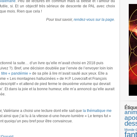
Valériane
. Peu de lectures en commun mais la bêtise et l’amour du
futile, si. Et un objectif très sérieux de descente de PAL avec choix
ue mois. Rien que cela !
Pour tout savoir,
rendez-vous sur la page
.
lectionné la suite… d’un livre qu’elle m’avait choisi en 2018 puis
uivez ?). Bref, une décision doublée par l’envie de l’envoyer loin loin
e titre « pandémie »
de sa pile à lire m’avait sauté aux yeux. Elle a
lume « Les montagnes hallucinées » de H.P. Lovecraft et François
-descriptif » et attend de pied ferme le deuxième volume qui devrait
. Et dans la joie et la bonne humeur, elle m’a annoncé qu’elle aurait
née.
Étiqu
Valériane a choisi une lecture dont elle sait que
la thématique me
anim
t ainsi que j’ai lu à la vitesse-d-une-heure-lumière « Le temps fut »
apo
t quoiqu’un peu bref pour être convaincue.
des
Monde
fan
McDonald