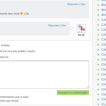
BU
Répondre
|
Citer
BU
BU
ncore rien écrit
LOL
BU
CA
CA
Répondre
|
Citer
CA
CA
Acr0
CA
CEC
(requis)
Cé
il (ne sera pas publié) (requis)
Cha
internet
CH
CH
CH
CH
CH
CH
CH
Ci
mmentaires par e-mail.
CI
cles par email.
CL