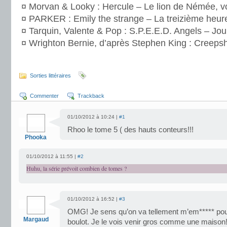
¤ Morvan & Looky : Hercule – Le lion de Némée, v
¤ PARKER : Emily the strange – La treizième heure
¤ Tarquin, Valente & Pop : S.P.E.E.D. Angels – Jou
¤ Wrighton Bernie, d’après Stephen King : Creeps
.
Sorties littéraires
Commenter
Trackback
01/10/2012 à 10:24 |
#1
Rhoo le tome 5 ( des hauts conteurs!!!
Phooka
01/10/2012 à 11:55 |
#2
Huhu, la série prévoit combien de tomes ?
01/10/2012 à 16:52 |
#3
OMG! Je sens qu’on va tellement m’em***** pour 
Margaud
boulot. Je le vois venir gros comme une maison! 