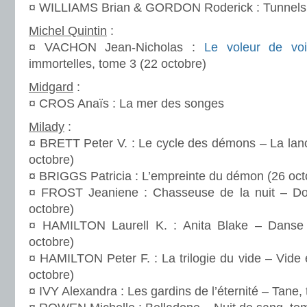
¤ WILLIAMS Brian & GORDON Roderick : Tunnels, 
Michel Quintin
:
¤ VACHON Jean-Nicholas :
Le voleur de voi
immortelles, tome 3 (22 octobre)
Midgard
:
¤ CROS Anaïs : La mer des songes
Milady
:
¤ BRETT Peter V. : Le cycle des démons – La lanc
octobre)
¤ BRIGGS Patricia : L’empreinte du démon (26 oct
¤ FROST Jeaniene : Chasseuse de la nuit – Do
octobre)
¤ HAMILTON Laurell K. : Anita Blake – Danse
octobre)
¤ HAMILTON Peter F. : La trilogie du vide – Vide 
octobre)
¤ IVY Alexandra : Les gardins de l’éternité – Tane,