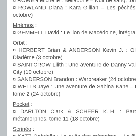
¤ ROWEN Michelle : Belladone – Nuit de sang, tom
¤ ROWLAND Diana : Kara Gillian – Les péchés
octobre)
Mnémos
:
¤ GEMMELL David : Le lion de Macédoine, intégral
Orbit
:
¤ HERBERT Brian & ANDERSON Kevin J. : Olium
Diadème (3 octobre)
¤ SAINTCROW Lilith : Une aventure de Danny Vale
City (10 octobre)
¤ SANDERSON Brandon : Warbreaker (24 octobre
¤ WELLS Jaye : Une aventure de Sabina Kane – R
tome 2 (24 octobre)
Pocket
:
¤ DARLTON Clark & SCHEER K.-H. : Bard
métamorphes, tome 11 (18 octobre)
Scrinéo
: