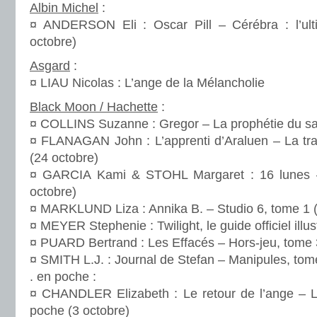
Albin Michel
:
¤ ANDERSON Eli : Oscar Pill – Cérébra : l’ul
octobre)
Asgard
:
¤ LIAU Nicolas : L’ange de la Mélancholie
Black Moon / Hachette
:
¤ COLLINS Suzanne : Gregor – La prophétie du sa
¤ FLANAGAN John : L’apprenti d’Araluen – La tr
(24 octobre)
¤ GARCIA Kami & STOHL Margaret : 16 lunes –
octobre)
¤ MARKLUND Liza : Annika B. – Studio 6, tome 1 (
¤ MEYER Stephenie : Twilight, le guide officiel illus
¤ PUARD Bertrand : Les Effacés – Hors-jeu, tome 
¤ SMITH L.J. : Journal de Stefan – Manipules, tom
. en poche :
¤ CHANDLER Elizabeth : Le retour de l’ange – L
poche (3 octobre)