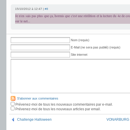
15/10/2012 à 12:47 |
#8
Je n'en sais pas plus que ça, hormis que c'est une réédition et la lecture du 4e de c
sur le net...
Nom (requis)
E-Mail (ne sera pas publié) (requis)
Site internet
S'abonner aux commentaires
Prévenez-moi de tous les nouveaux commentaires par e-mail.
Prévenez-moi de tous les nouveaux articles par email.
Challenge Halloween
VONARBURG Eli