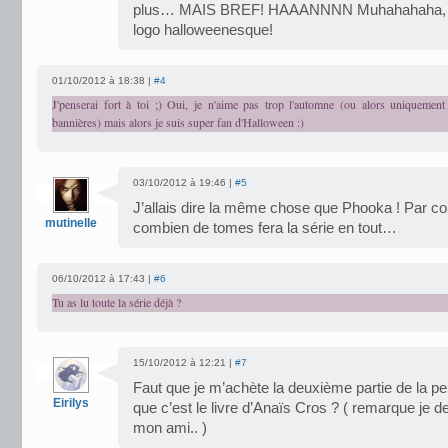
plus… MAIS BREF! HAAANNNN Muhahahaha, je su
logo halloweenesque!
01/10/2012 à 18:38 |
#4
J'penserai fort à toi ;) Oui, je n'aime pas trop l'automne (ou alors uniquement
bannières) mais alors je suis super fan d'Halloween :)
03/10/2012 à 19:46 |
#5
J’allais dire la même chose que Phooka ! Par con
mutinelle
combien de tomes fera la série en tout…
06/10/2012 à 17:43 |
#6
Tu as lu toute la série déjà ?
15/10/2012 à 12:21 |
#7
Faut que je m’achète la deuxième partie de la pe
Eirilys
que c’est le livre d’Anaïs Cros ? ( remarque je
mon ami.. )