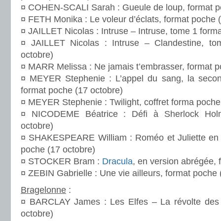
¤ COHEN-SCALI Sarah : Gueule de loup, format po
¤ FETH Monika : Le voleur d’éclats, format poche (
¤ JAILLET Nicolas : Intruse – Intruse, tome 1 form
¤ JAILLET Nicolas : Intruse – Clandestine, t
octobre)
¤ MARR Melissa : Ne jamais t’embrasser, format p
¤ MEYER Stephenie : L’appel du sang, la secon
format poche (17 octobre)
¤ MEYER Stephenie : Twilight, coffret forma poche
¤ NICODEME Béatrice : Défi à Sherlock Hol
octobre)
¤ SHAKESPEARE William : Roméo et Juliette en v
poche (17 octobre)
¤ STOCKER Bram :
Dracula
, en version abrégée, 
¤ ZEBIN Gabrielle : Une vie ailleurs, format poche 
Bragelonne
:
¤ BARCLAY James : Les Elfes – La révolte des 
octobre)