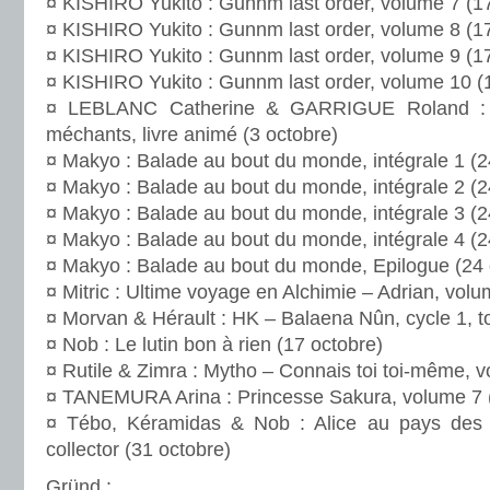
¤ KISHIRO Yukito : Gunnm last order, volume 7 (1
¤ KISHIRO Yukito : Gunnm last order, volume 8 (1
¤ KISHIRO Yukito : Gunnm last order, volume 9 (1
¤ KISHIRO Yukito : Gunnm last order, volume 10 (
¤ LEBLANC Catherine & GARRIGUE Roland : C
méchants, livre animé (3 octobre)
¤ Makyo : Balade au bout du monde, intégrale 1 (2
¤ Makyo : Balade au bout du monde, intégrale 2 (2
¤ Makyo : Balade au bout du monde, intégrale 3 (2
¤ Makyo : Balade au bout du monde, intégrale 4 (2
¤ Makyo : Balade au bout du monde, Epilogue (24 
¤ Mitric : Ultime voyage en Alchimie – Adrian, volu
¤ Morvan & Hérault : HK – Balaena Nûn, cycle 1, t
¤ Nob : Le lutin bon à rien (17 octobre)
¤ Rutile & Zimra : Mytho – Connais toi toi-même, v
¤ TANEMURA Arina : Princesse Sakura, volume 7 (
¤ Tébo, Kéramidas & Nob : Alice au pays des s
collector (31 octobre)
Gründ
: