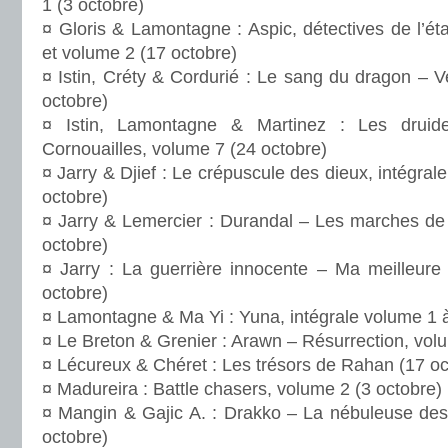
1 (3 octobre)
¤ Gloris & Lamontagne : Aspic, détectives de l’ét
et volume 2 (17 octobre)
¤ Istin, Créty & Cordurié : Le sang du dragon – 
octobre)
¤ Istin, Lamontagne & Martinez : Les drui
Cornouailles, volume 7 (24 octobre)
¤ Jarry & Djief : Le crépuscule des dieux, intégra
octobre)
¤ Jarry & Lemercier : Durandal – Les marches de
octobre)
¤ Jarry : La guerrière innocente – Ma meilleur
octobre)
¤ Lamontagne & Ma Yi : Yuna, intégrale volume 1 à
¤ Le Breton & Grenier : Arawn – Résurrection, vol
¤ Lécureux & Chéret : Les trésors de Rahan (17 oc
¤ Madureira : Battle chasers, volume 2 (3 octobre)
¤ Mangin & Gajic A. : Drakko – La nébuleuse des
octobre)