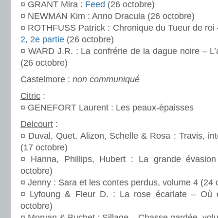
¤ GRANT Mira :
Feed
(26 octobre)
¤ NEWMAN Kim : Anno Dracula (26 octobre)
¤ ROTHFUSS Patrick : Chronique du Tueur de roi
2, 2e partie
(26 octobre)
¤ WARD J.R. : La confrérie de la dague noire – L
(26 octobre)
Castelmore
:
non communiqué
Citric
:
¤ GENEFORT Laurent : Les peaux-épaisses
Delcourt
:
¤ Duval, Quet, Alizon, Schelle & Rosa : Travis, in
(17 octobre)
¤ Hanna, Phillips, Hubert : La grande évasio
octobre)
¤ Jenny : Sara et les contes perdus, volume 4 (24 
¤ Lyfoung & Fleur D. : La rose écarlate – Où
octobre)
¤ Morvan & Buchet : Sillage – Chasse gardée, vol