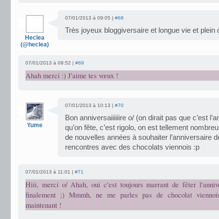
07/01/2013 à 09:05 |
#68
Très joyeux bloggiversaire et longue vie et plei
Heclea
(@heclea)
07/01/2013 à 09:52 |
#69
Ahah merci :) J'aime tes vœux !
07/01/2013 à 10:13 |
#70
Bon anniversaiiiiiire o/ (on dirait pas que c’est l’
Yume
qu’on fête, c’est rigolo, on est tellement nombreu
de nouvelles années à souhaiter l’anniversaire de
rencontres avec des chocolats viennois :p
07/01/2013 à 11:01 |
#71
Hiii, merci o/ Ahah, oui c'est toujours marrant de fêter l'anniv
finalement ;) Mmmh, ne me parles pas de chocolat viennois
maintenant !