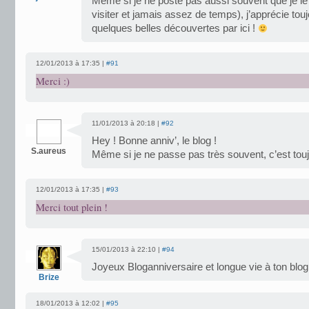
Même si je ne poste pas aussi souvent que je le
visiter et jamais assez de temps), j’apprécie toujou
quelques belles découvertes par ici !
12/01/2013 à 17:35 |
#91
Merci :)
11/01/2013 à 20:18 |
#92
Hey ! Bonne anniv’, le blog !
S.aureus
Même si je ne passe pas très souvent, c’est toujo
12/01/2013 à 17:35 |
#93
Merci tout plein !
15/01/2013 à 22:10 |
#94
Joyeux Bloganniversaire et longue vie à ton blo
Brize
18/01/2013 à 12:02 |
#95