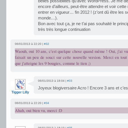
belles possibilités qu’avec WordPress. Je me de
encore d’ailleurs, peut-être attendre et voir cette
entrer en vigueur… fin 2012 ! (z’ont dû être les s
monde…).
Bon avec tout ça, je ne t’ai pas souhaité le princi
très très longue continuation
06/01/2013 à 22:20 |
#32
Waouh, oui 10 ans, c'est quelque chose quand même ! Oui, j'ai v
faisait un peu de souci sur cette nouvelle version. Merci en tou
que j'atteigne les 9 bougies, comme le tien ;)
06/01/2013 à 18:04 |
#33
Joyeux blogiversaire Acro ! Encore 3 ans et c’es
Tigger Lilly
06/01/2013 à 22:20 |
#34
Ahah, oui bien vu, merci :D
06/01/2013 à 18:19 |
#35