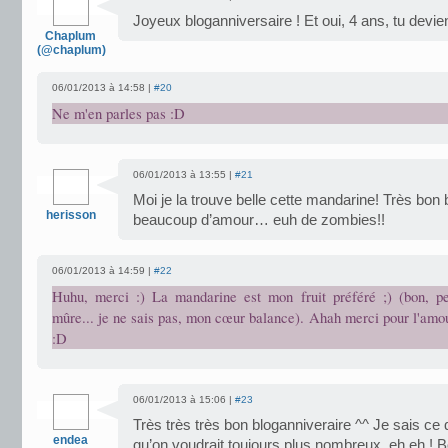
Joyeux bloganniversaire ! Et oui, 4 ans, tu devie
Chaplum
(@chaplum)
06/01/2013 à 14:58 |
#20
Ne m'en parles pas :D
06/01/2013 à 13:55 |
#21
Moi je la trouve belle cette mandarine! Très bon 
herisson
beaucoup d’amour… euh de zombies!!
06/01/2013 à 14:59 |
#22
Huhu, merci :) La mandarine est mon fruit préféré ;) (bon, pe
mûre... je ne sais pas, mon cœur balance). Ahah merci pour l'amo
:D
06/01/2013 à 15:06 |
#23
Très très très bon bloganniveraire ^^ Je sais ce
endea
qu’on voudrait toujours plus nombreux, eh eh ! B