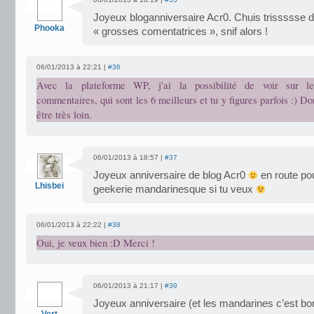
Joyeux bloganniversaire Acr0. Chuis trissssse d
Phooka
« grosses comentatrices », snif alors !
06/01/2013 à 22:21 |
#36
Avec la plateforme WP, j'ai la possibilité de voir sur l
commentaires, qui sont les 6 meilleurs et tu y figures parfois :) Do
être très loin.
06/01/2013 à 18:57 |
#37
Joyeux anniversaire de blog Acr0
en route po
Lhisbei
geekerie mandarinesque si tu veux
06/01/2013 à 22:22 |
#38
Oui, je veux bien :D Merci !
06/01/2013 à 21:17 |
#39
Joyeux anniversaire (et les mandarines c’est bo