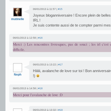
06/01/2013 à 11:57 |
#15
Joyeux bloganniversaire ! Encore plein de belles
mutinelle
IRL !
Je suis contente aussi de te compter parmi mes
06/01/2013 à 12:58 |
#16
Merci :) Les rencontres livresques, pas de souci ; les irl c'est
difficile.
06/01/2013 à 13:22 |
#17
Hiiiiii, avalanche de love sur toi ! Bon anniversai
Neph
!)
06/01/2013 à 14:58 |
#18
Merci pour l'avalanche de love :D
06/01/2013 à 13:32 |
#19