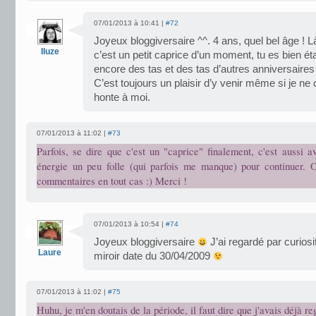
07/01/2013 à 10:41 |
#72
Joyeux bloggiversaire ^^. 4 ans, quel bel âge ! L
Iluze
c’est un petit caprice d’un moment, tu es bien étab
encore des tas et des tas d’autres anniversaires 
C’est toujours un plaisir d’y venir même si je 
honte à moi.
07/01/2013 à 11:02 |
#73
Parfois, se dire que c'est un "caprice" finalement, c'est aussi a
énergie un peu folle (qui parfois me manque) pour continuer. O
commentaires en tout cas :) Merci !
07/01/2013 à 10:54 |
#74
Joyeux bloggiversaire
J’ai regardé par curios
Laure
miroir date du 30/04/2009
07/01/2013 à 11:02 |
#75
Huhu, je m'en doutais de la période, il faut dire que j'avais déjà re