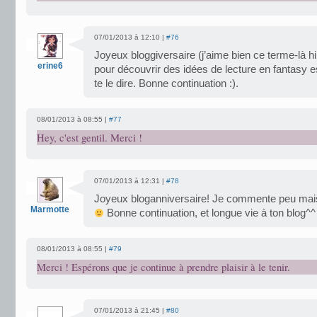
07/01/2013 à 12:10 |
#76
Joyeux bloggiversaire (j’aime bien ce terme-là hi
erine6
pour découvrir des idées de lecture en fantasy es
te le dire. Bonne continuation :).
08/01/2013 à 08:55 |
#77
Hey, c'est gentil. Merci !
07/01/2013 à 12:31 |
#78
Joyeux bloganniversaire! Je commente peu mais 
Marmotte
Bonne continuation, et longue vie à ton blog^^
08/01/2013 à 08:55 |
#79
Merci ! Espérons que je continue à prendre plaisir à le tenir.
07/01/2013 à 21:45 |
#80