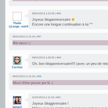
08/01/2013 à 22:36 |
#86
Joyeux bloganniversaire
Thalia
Encore une longue continuation à lui ^^
(@ange_noir007)
09/01/2013 à 22:19 |
#87
Hiii merci :)
09/01/2013 à 08:55 |
#88
Oh, bon bloganniversaire!!!! (avec un peu de ret
Cachou
09/01/2013 à 22:20 |
#89
Merci d'être passée par là :)
11/01/2013 à 11:16 |
#90
Joyeux bloggiversaire !
jainaxf