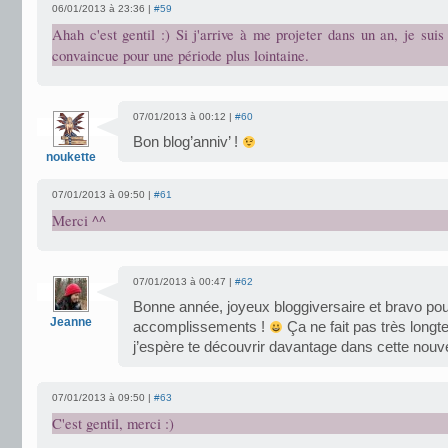
06/01/2013 à 23:36 |
#59
Ahah c'est gentil :) Si j'arrive à me projeter dans un an, je su
convaincue pour une période plus lointaine.
07/01/2013 à 00:12 |
#60
Bon blog’anniv’ !
noukette
07/01/2013 à 09:50 |
#61
Merci ^^
07/01/2013 à 00:47 |
#62
Bonne année, joyeux bloggiversaire et bravo pou
Jeanne
accomplissements !
Ça ne fait pas très longt
j’espère te découvrir davantage dans cette nouv
07/01/2013 à 09:50 |
#63
C'est gentil, merci :)