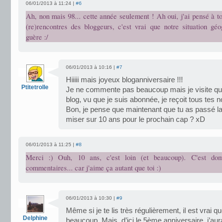
06/01/2013 à 11:24 |
#6
Ah, non mais 98... cette année seulement ! Ah oui, j'ai pensé à to
(re)rencontres des bloggeurs, c'est vrai que notre situation géo
guère :/
06/01/2013 à 10:16 |
#7
Hiiiii mais joyeux bloganniversaire !!!
Ptitetrolle
Je ne commente pas beaucoup mais je visite q
blog, vu que je suis abonnée, je reçoit tous tes 
Bon, je pense que maintenant que tu as passé la
miser sur 10 ans pour le prochain cap ? xD
06/01/2013 à 11:25 |
#8
Merci :) Ouh, 10 ans, c'est loin (et beaucoup). C'est do
commentaires... car j'aime ça autant que toi :)
06/01/2013 à 10:30 |
#9
Même si je te lis très régulièrement, il est vrai
Delphine
beaucoup. Mais, d’ici le 5ème anniversaire, j’aur