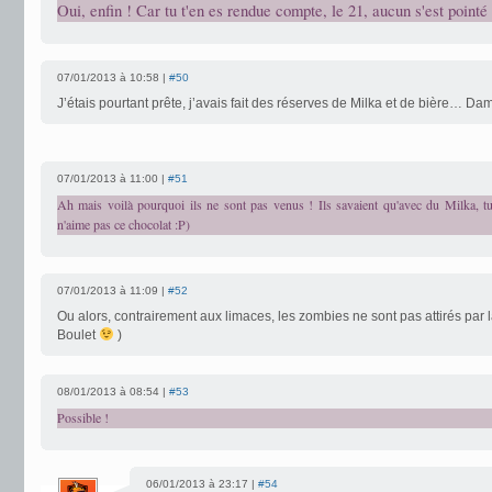
Oui, enfin ! Car tu t'en es rendue compte, le 21, aucun s'est pointé 
07/01/2013 à 10:58 |
#50
J’étais pourtant prête, j’avais fait des réserves de Milka et de bière… Da
07/01/2013 à 11:00 |
#51
Ah mais voilà pourquoi ils ne sont pas venus ! Ils savaient qu'avec du Milka, tu
n'aime pas ce chocolat :P)
07/01/2013 à 11:09 |
#52
Ou alors, contrairement aux limaces, les zombies ne sont pas attirés par 
Boulet
)
08/01/2013 à 08:54 |
#53
Possible !
06/01/2013 à 23:17 |
#54