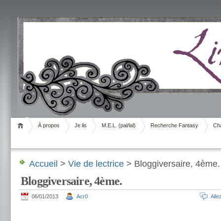
Livrement
À propos
Je lis
M.E.L. (pal/lal)
Recherche Fantasy
Cha
Accueil
>
Vie de lectrice
> Bloggiversaire, 4ème.
Bloggiversaire, 4ème.
06/01/2013
Acr0
All
.