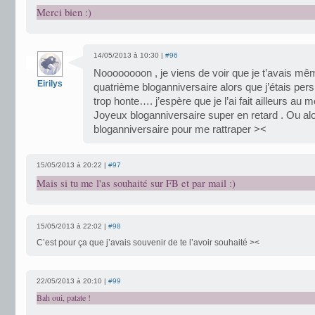
Merci bien :)
14/05/2013 à 10:30 |
#96
Noooooooon , je viens de voir que je t’avais mê
Eirilys
quatrième bloganniversaire alors que j’étais persua
trop honte…. j’espère que je l’ai fait ailleurs au
Joyeux bloganniversaire super en retard . Ou al
bloganniversaire pour me rattraper ><
15/05/2013 à 20:22 |
#97
Mais si tu me l'as souhaité sur FB et par mail :)
15/05/2013 à 22:02 |
#98
C’est pour ça que j’avais souvenir de te l’avoir souhaité ><
22/05/2013 à 20:10 |
#99
Bah oui, patate !