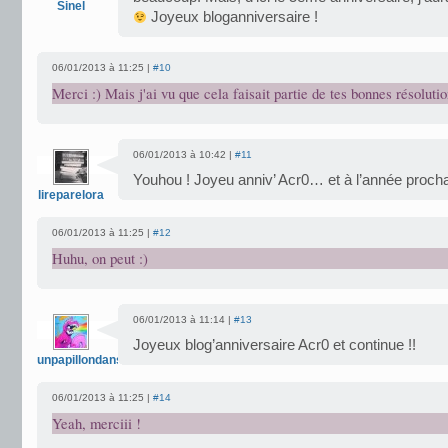
Sinel
Joyeux bloganniversaire !
06/01/2013 à 11:25 |
#10
Merci :) Mais j'ai vu que cela faisait partie de tes bonnes résolutio
06/01/2013 à 10:42 |
#11
Youhou ! Joyeu anniv’ Acr0… et à l’année proch
lireparelora
06/01/2013 à 11:25 |
#12
Huhu, on peut :)
06/01/2013 à 11:14 |
#13
Joyeux blog’anniversaire Acr0 et continue !!
unpapillondanslalune
06/01/2013 à 11:25 |
#14
Yeah, merciii !