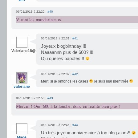
Vert
06/01/2013 à 22:22 |
#40
Vivent les mandarines o/
06/01/2013 à 22:31 |
#41
Joyeux blogbirthday!!!!
Valeriane18@gmail.com
Naaaannn plus de 600?!!!!
Dju quelles papotes!!!
06/01/2013 à 22:32 |
#42
Mert’ si je onfonds les cases
je suis mal identifiée
valeriane
06/01/2013 à 22:53 |
#43
Merciii ! Oui, 600 à la louche, donc en réalité bien plus !
06/01/2013 à 22:46 |
#44
Un très joyeux anniversaire à ton blog alors!!
Made