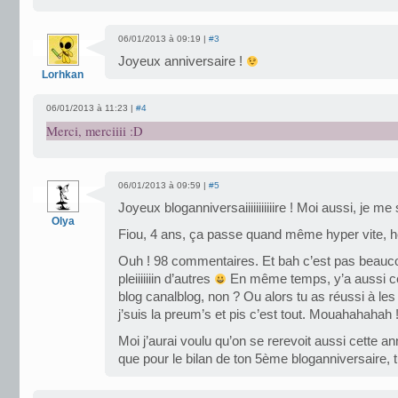
06/01/2013 à 09:19 |
#3
Joyeux anniversaire !
Lorhkan
06/01/2013 à 11:23 |
#4
Merci, merciiii :D
06/01/2013 à 09:59 |
#5
Joyeux bloganniversaiiiiiiiiiiire ! Moi aussi, je me 
Olya
Fiou, 4 ans, ça passe quand même hyper vite, h
Ouh ! 98 commentaires. Et bah c’est pas beaucou
pleiiiiiiin d’autres
En même temps, y’a aussi ceu
blog canalblog, non ? Ou alors tu as réussi à les 
j’suis la preum’s et pis c’est tout. Mouahahahah 
Moi j’aurai voulu qu’on se rerevoit aussi cette
que pour le bilan de ton 5ème bloganniversaire, t