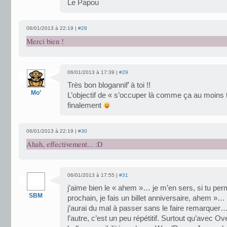
Le Papou
06/01/2013 à 22:19 |
#28
Merci bien !
06/01/2013 à 17:39 |
#29
Très bon blogannif’ à toi !!
Mo’
L’objectif de « s’occuper là comme ça au moins tr
finalement
06/01/2013 à 22:19 |
#30
Ahah, effectivement... :D
06/01/2013 à 17:55 |
#31
j’aime bien le « ahem »… je m’en sers, si tu perm
SBM
prochain, je fais un billet anniversaire, ahem »…
j’aurai du mal à passer sans le faire remarquer
l’autre, c’est un peu répétitif. Surtout qu’avec O