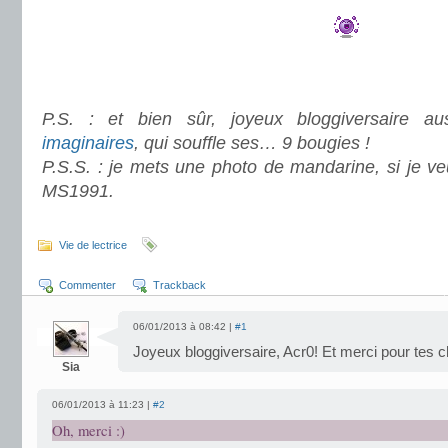
..
P.S. : et bien sûr, joyeux bloggiversaire a
imaginaires
, qui souffle ses… 9 bougies !
P.S.S. : je mets une photo de mandarine, si je v
MS1991.
.
Vie de lectrice
Commenter
Trackback
06/01/2013 à 08:42 |
#1
Joyeux bloggiversaire, Acr0! Et merci pour tes 
Sia
06/01/2013 à 11:23 |
#2
Oh, merci :)