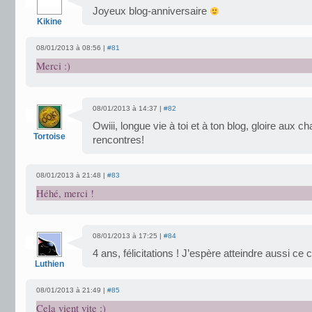
Joyeux blog-anniversaire
Kikine
08/01/2013 à 08:56 |
#81
Merci :)
08/01/2013 à 14:37 |
#82
Owiii, longue vie à toi et à ton blog, gloire aux ch
Tortoise
rencontres!
08/01/2013 à 21:48 |
#83
Héhé, merci !
08/01/2013 à 17:25 |
#84
4 ans, félicitations ! J’espère atteindre aussi ce ch
Luthien
08/01/2013 à 21:49 |
#85
Cela vient vite :)