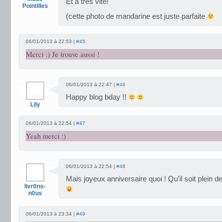
Et à très vite!
Pointilles
(cette photo de mandarine est juste parfaite
06/01/2013 à 22:53 |
#45
Merci :) Je trouve aussi !
06/01/2013 à 22:47 |
#46
Happy blog bday !!
Lily
06/01/2013 à 22:54 |
#47
Yeah merci :)
06/01/2013 à 22:54 |
#48
Mais joyeux anniversaire quoi ! Qu’il soit plein 
livr0ns-
n0us
06/01/2013 à 23:34 |
#49