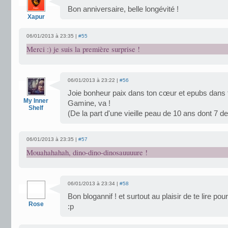
Bon anniversaire, belle longévité !
Xapur
06/01/2013 à 23:35 |
#55
Merci :) je suis la première surprise !
06/01/2013 à 23:22 |
#56
Joie bonheur paix dans ton cœur et epubs dans
My Inner
Gamine, va !
Shelf
(De la part d'une vieille peau de 10 ans dont 7 d
06/01/2013 à 23:35 |
#57
Mouahahahah, dino-dino-dinosauuuure !
06/01/2013 à 23:34 |
#58
Bon blogannif ! et surtout au plaisir de te lire 
Rose
:p