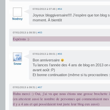
07/01/2013 à 07:46 |
#64
Joyeux bloggiversaire!!!! J’espère que ton blog s
Nodrey
moment. À bientôt
07/01/2013 à 09:50 |
#65
Espérons :)
07/01/2013 à 09:01 |
#66
Bon anniversaire
Snow
Tu lances l’année des 4 ans de blog en 2013 on d
avant août :P)
Et bonne continuation (même si tu procrastines 
07/01/2013 à 09:51 |
#67
Huhu merci :) Oui, j'ai vu que nous étions une grosse brochette 
(en attestent aussi le nombre de personnes qui commentaient mes 
il y a 4 ans et qui possédaient tout juste leur blog eux aussi)