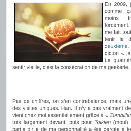
En 2009, j
comme ça
moins tr
forcément
me fait tou
tenir la 
deuxième
dicton « j
Le quatriè
sentir vieille, c’est la consécration de ma geekerie.
.
.
.
Pas de chiffres, on s’en contrebalance, mais u
des visites uniques. Han. Il n’y a pas vraiment d
vient chez moi essentiellement grâce à «
Zombill
très largement devant, puis pour
Tolkien
(moui) 
partie girlie de ma personnalité a été percée à jo