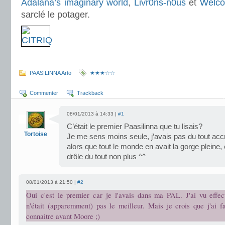
Adalana’s imaginary world
,
Livr0ns-n0us
et
Welco
sarclé le potager.
.
PAASILINNA Arto
★★★☆☆
Commenter
Trackback
08/01/2013 à 14:33 |
#1
C’était le premier Paasilinna que tu lisais?
Tortoise
Je me sens moins seule, j’avais pas du tout ac
alors que tout le monde en avait la gorge pleine, 
drôle du tout non plus ^^
08/01/2013 à 21:50 |
#2
Oui c'est le premier car je l'avais dans ma PAL. J'ai vu effe
n'était (apparemment) pas le meilleur. Mais je crois que j'ai fa
connaitre avant Moore ;)