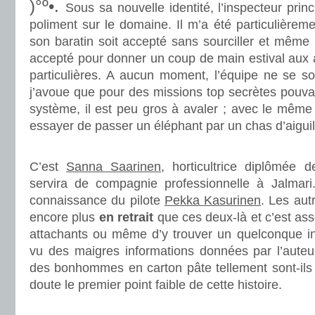
)°º•.
Sous sa nouvelle identité, l’inspecteur prin
poliment sur le domaine. Il m’a été particulièremen
son baratin soit accepté sans sourciller et même p
accepté pour donner un coup de main estival aux 
particulières. A aucun moment, l’équipe ne se s
j’avoue que pour des missions top secrètes pouvant
système, il est peu gros à avaler ; avec le même
essayer de passer un éléphant par un chas d’aiguil
.
C’est
Sanna Saarinen
, horticultrice diplômée 
servira de compagnie professionnelle à Jalmari
connaissance du pilote
Pekka Kasurinen
. Les au
encore plus
en retrait
que ces deux-là et c’est asse
attachants ou même d’y trouver un quelconque int
vu des maigres informations données par l’auteur
des bonhommes en carton pâte tellement sont-ils i
doute le premier point faible de cette histoire.
.