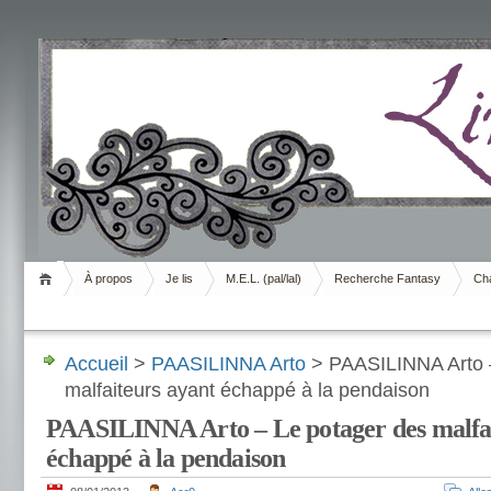
Livrement
À propos
Je lis
M.E.L. (pal/lal)
Recherche Fantasy
Cha
Accueil
>
PAASILINNA Arto
> PAASILINNA Arto –
malfaiteurs ayant échappé à la pendaison
PAASILINNA Arto – Le potager des malfai
échappé à la pendaison