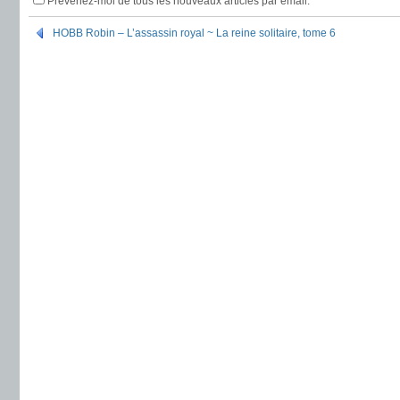
Prévenez-moi de tous les nouveaux articles par email.
HOBB Robin – L’assassin royal ~ La reine solitaire, tome 6