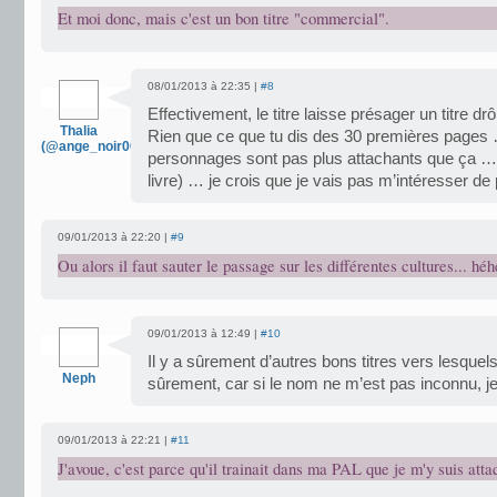
Et moi donc, mais c'est un bon titre "commercial".
08/01/2013 à 22:35 |
#8
Effectivement, le titre laisse présager un titre drô
Thalia
Rien que ce que tu dis des 30 premières pages 
(@ange_noir007)
personnages sont pas plus attachants que ça … (
livre) … je crois que je vais pas m’intéresser de
09/01/2013 à 22:20 |
#9
Ou alors il faut sauter le passage sur les différentes cultures... héh
09/01/2013 à 12:49 |
#10
Il y a sûrement d’autres bons titres vers lesquels
Neph
sûrement, car si le nom ne m’est pas inconnu, je 
09/01/2013 à 22:21 |
#11
J'avoue, c'est parce qu'il trainait dans ma PAL que je m'y suis atta