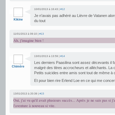
10/01/2013 à 16:43 |
#12
Je n’avais pas adhéré au Lièvre de Vatanen alors
Kikine
du tout
11/01/2013 à 09:10 |
#13
Ah, j'imagine bien !
13/01/2013 à 13:59 |
#14
Les derniers Paasilina sont assez décevants il fa
Chimère
malgré des titres accrocheurs et alléchants. L
Petits suicides entre amis sont tout de même à c
Et pour bien rire Erlend Loe en ce qui me conce
13/01/2013 à 20:39 |
#15
Oui, j'ai vu qu'il avait plusieurs succès... Après je ne sais pas si j'
l'aventure à nouveau si vite.