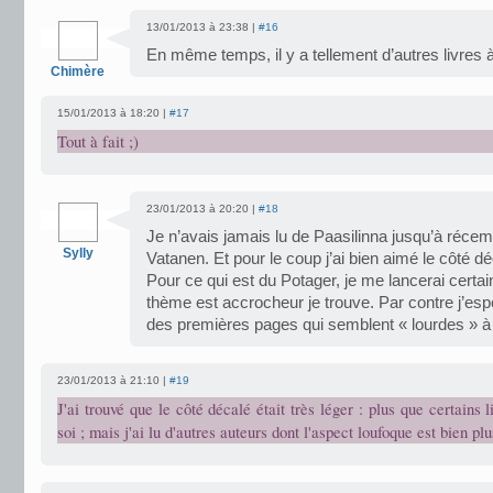
13/01/2013 à 23:38 |
#16
En même temps, il y a tellement d’autres livres à
Chimère
15/01/2013 à 18:20 |
#17
Tout à fait ;)
23/01/2013 à 20:20 |
#18
Je n’avais jamais lu de Paasilinna jusqu’à réce
Sylly
Vatanen. Et pour le coup j’ai bien aimé le côté dé
Pour ce qui est du Potager, je me lancerai certai
thème est accrocheur je trouve. Par contre j’esp
des premières pages qui semblent « lourdes » à 
23/01/2013 à 21:10 |
#19
J'ai trouvé que le côté décalé était très léger : plus que certains 
soi ; mais j'ai lu d'autres auteurs dont l'aspect loufoque est bien p