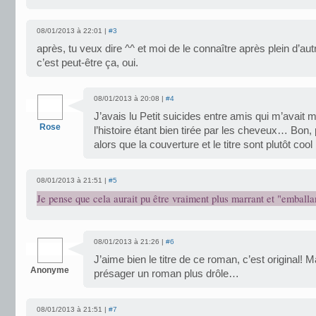
08/01/2013 à 22:01 |
#3
après, tu veux dire ^^ et moi de le connaître après plein d’aut
c’est peut-être ça, oui.
08/01/2013 à 20:08 |
#4
J’avais lu Petit suicides entre amis qui m’avai
Rose
l’histoire étant bien tirée par les cheveux… Bon, 
alors que la couverture et le titre sont plutôt cool 
08/01/2013 à 21:51 |
#5
Je pense que cela aurait pu être vraiment plus marrant et "embal
08/01/2013 à 21:26 |
#6
J’aime bien le titre de ce roman, c’est original! Ma
Anonyme
présager un roman plus drôle…
08/01/2013 à 21:51 |
#7