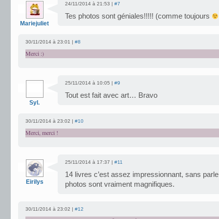
24/11/2014 à 21:53 |
#7
Tes photos sont géniales!!!!! (comme toujours
Mariejuliet
30/11/2014 à 23:01 |
#8
Merci :)
25/11/2014 à 10:05 |
#9
Tout est fait avec art… Bravo
Syl.
30/11/2014 à 23:02 |
#10
Merci, merci !
25/11/2014 à 17:37 |
#11
14 livres c’est assez impressionnant, sans parler
Eirilys
photos sont vraiment magnifiques.
30/11/2014 à 23:02 |
#12