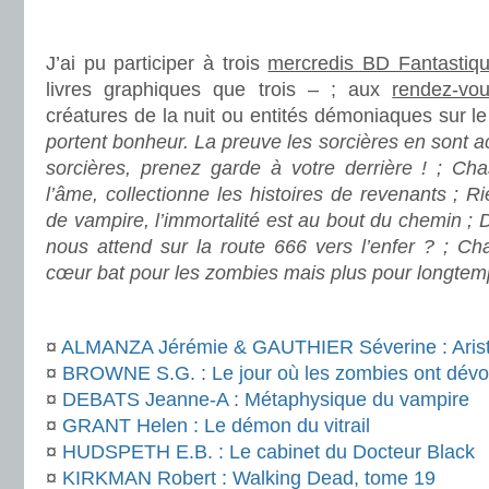
.
J’ai pu participer à trois
mercredis BD Fantastiq
livres graphiques que trois – ; aux
rendez-vo
créatures de la nuit ou entités démoniaques sur le
portent bonheur. La preuve les sorcières en sont 
sorcières, prenez garde à votre derrière ! ; C
l’âme, collectionne les histoires de revenants ; 
de vampire, l’immortalité est au bout du chemin ; D
nous attend sur la route 666 vers l’enfer ? ; Ch
cœur bat pour les zombies mais plus pour longtem
.
¤
ALMANZA Jérémie & GAUTHIER Séverine : Aristi
¤
BROWNE S.G. : Le jour où les zombies ont dévo
¤
DEBATS Jeanne-A : Métaphysique du vampire
¤
GRANT Helen : Le démon du vitrail
¤
HUDSPETH E.B. : Le cabinet du Docteur Black
¤
KIRKMAN Robert : Walking Dead, tome 19