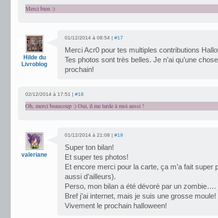
Merci bien :)
01/12/2014 à 08:54 |
#17
Merci Acr0 pour tes multiples contributions Hal
Hilde du
Tes photos sont très belles. Je n’ai qu’une chose
Livroblog
prochain!
02/12/2014 à 17:51 |
#18
Oh, merci beaucoup :) Oui, il me tarde à moi aussi !
01/12/2014 à 21:08 |
#19
Super ton bilan!
valeriane
Et super tes photos!
Et encore merci pour la carte, ça m’a fait super p
aussi d’ailleurs).
Perso, mon bilan a été dévoré par un zombie…. 
Bref j’ai internet, mais je suis une grosse moule!
Vivement le prochain halloween!