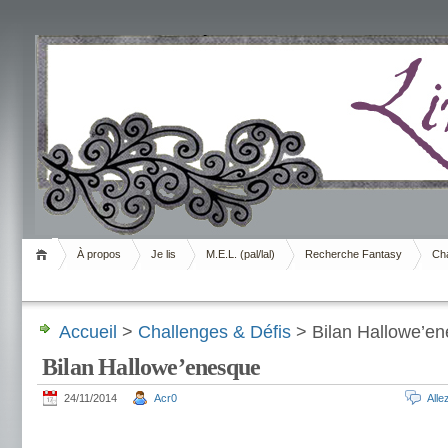
Livrement
À propos
Je lis
M.E.L. (pal/lal)
Recherche Fantasy
Cha
Accueil
>
Challenges & Défis
> Bilan Hallowe’e
Bilan Hallowe’enesque
24/11/2014
Acr0
All
.