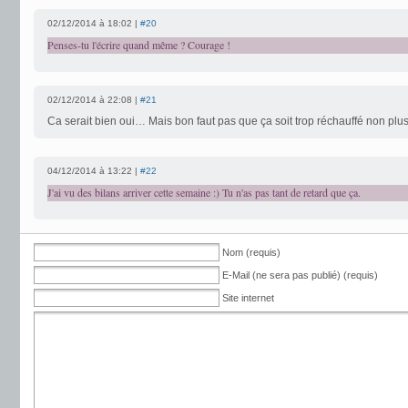
02/12/2014 à 18:02 |
#20
Penses-tu l'écrire quand même ? Courage !
02/12/2014 à 22:08 |
#21
Ca serait bien oui… Mais bon faut pas que ça soit trop réchauffé non pl
04/12/2014 à 13:22 |
#22
J'ai vu des bilans arriver cette semaine :) Tu n'as pas tant de retard que ça.
Nom (requis)
E-Mail (ne sera pas publié) (requis)
Site internet