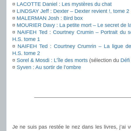
¤
LACOTTE Daniel : Les mystères du chat
¤
LINDSAY Jeff : Dexter – Dexter revient !, tome 2
¤
MALERMAN Josh : Bird box
¤
MOURIER Davy : La petite mort – Le secret de la
¤
NAIFEH Ted : Courtney Crumin – Portrait du s
H.S. tome 1
¤
NAIFEH Ted : Courtney Crumrin – La ligue des
H.S. tome 2
¤
Sorel & Mosdi : L’île des morts
(sélection du
Défi
¤
Syven : Au sortir de l’ombre
.
.
———————————————————
.
.
Je ne suis pas restée le nez dans les livres, j’ai 