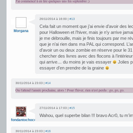
J'ai commencé à en lire quelques uns fin septembre ;)
26/11/2014 à 16:00 |
#13
Cela fait un moment que j’ai envie d’avoir des le
Morgana
pour Halloween et l’hiver, mais je n’y arrive ja
je me débrouille, mais je finis toujours par me réve
que je n’ai rien dans ma PAL qui correspond. L’a
d’avoir un ou deux zombie en réserve pour le 31 e
chercher des livres avec des flocons à l’intérie
qui arrive… du moins je vais essayer
Jolies p
essayer d’en prendre de la graine
30/11/2014 à 23:03 |
#14
On t'attend l'année prochaine, alors ! Pour l'hiver, rien n'est perdu : go, go, go.
27/11/2014 à 17:03 |
#15
Wahou, quel superbe bilan !!! bravo Acr0, tu m’i
fondantochocolat
30/11/2014 à 23:03 |
#16