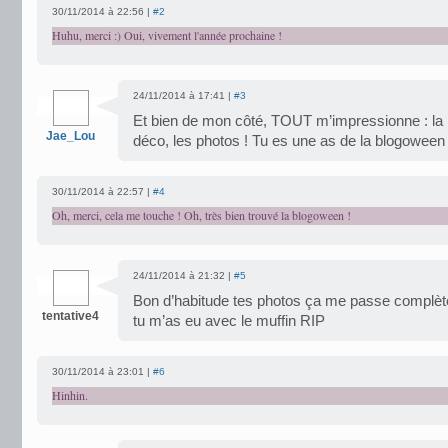
30/11/2014 à 22:56 |
#2
Huhu, merci :) Oui, vivement l'année prochaine !
24/11/2014 à 17:41 |
#3
Et bien de mon côté, TOUT m’impressionne : la par
Jae_Lou
déco, les photos ! Tu es une as de la blogoween 
30/11/2014 à 22:57 |
#4
Oh, merci, cela me touche ! Oh, très bien trouvé la blogoween !
24/11/2014 à 21:32 |
#5
Bon d’habitude tes photos ça me passe complèt
tentative4
tu m’as eu avec le muffin RIP
30/11/2014 à 23:01 |
#6
Hinhin.