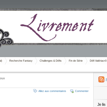
al)
Recherche Fantasy
Challenges & Défis
Fin de Série
Défi Valériacr0
boux
Allez aux commentaires
Commenter
Je lis