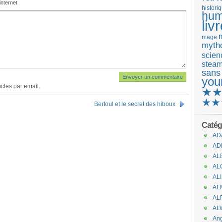
internet
histori
hum
liv
mage
mytho
scienc
stea
sans
you
cles par email.
★
★★
Bertoul et le secret des hiboux
Catég
AD
AD
AL
AL
AL
AL
AL
AL
An