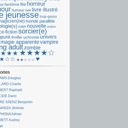
horreur
fantôme
fée
que
our
livre illustré
humour noir
re jeunesse
loup-garou
magicien(ne)
monde parallèle
nouvelle
logie(s)
nain
ombre
sorcier(e)
e-fiction
univers
mpunk
thriller
uchronie
 magie apparente
vampire
ng adult
zombie
★★★★☆
★★★★
♥
★☆☆
★★☆☆☆
ories
AMS Douglas
LARD Charlie
BERT Raphaël
CIDE Dario
IRE SÁENZ Benjamin
MANZA Jérémie
PHONA Adrian
WETT Audrey
ge