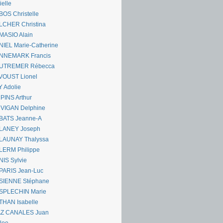
ielle
OS Christelle
LCHER Christina
MASIO Alain
IEL Marie-Catherine
NNEMARK Francis
UTREMER Rébecca
VOUST Lionel
 Adolie
PINS Arthur
 VIGAN Delphine
BATS Jeanne-A
LANEY Joseph
LAUNAY Thalyssa
LERM Philippe
IS Sylvie
PARIS Jean-Luc
SIENNE Stéphane
SPLECHIN Marie
THAN Isabelle
AZ CANALES Juan