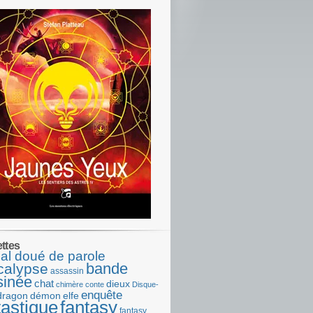
ettes
al doué de parole
bande
calypse
assassin
sinée
chat
dieux
chimère
conte
Disque-
enquête
dragon
démon
elfe
tastique
fantasy
fantasy