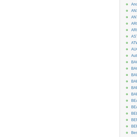
An
AN
AN
AR
AR
AST
AT
AU
Aut
BA
BA
BA
BA
BAR
BA
BEA
BE
BE
BE
BE
Be