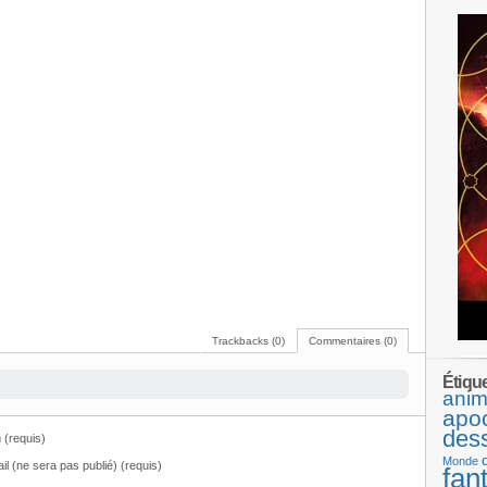
Trackbacks (0)
Commentaires (0)
Étiqu
anim
apo
des
(requis)
Monde
il (ne sera pas publié) (requis)
fan