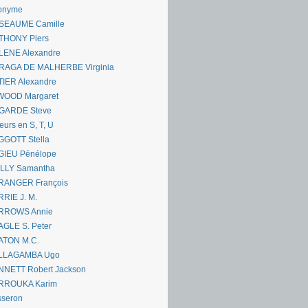
onyme
SEAUME Camille
THONY Piers
LENE Alexandre
RAGA DE MALHERBE Virginia
IER Alexandre
WOOD Margaret
GARDE Steve
eurs en S, T, U
GGOTT Stella
GIEU Pénélope
ILLY Samantha
RANGER François
RIE J. M.
RROWS Annie
GLE S. Peter
ATON M.C.
LLAGAMBA Ugo
NNETT Robert Jackson
RROUKA Karim
sseron