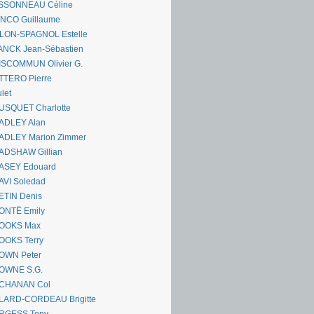
SSONNEAU Céline
ANCO Guillaume
LLON-SPAGNOL Estelle
ANCK Jean-Sébastien
ISCOMMUN Olivier G.
TTERO Pierre
let
USQUET Charlotte
ADLEY Alan
ADLEY Marion Zimmer
ADSHAW Gillian
ASEY Edouard
AVI Soledad
ETIN Denis
ONTË Emily
OOKS Max
OOKS Terry
OWN Peter
OWNE S.G.
CHANAN Col
LARD-CORDEAU Brigitte