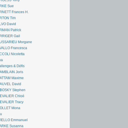
RGESS Tony
RKE Sue
RNETT Frances H.
RTON Tim
LVO David
RMAN Patrick
RRIGER Gail
USSARIEU Morgane
VALLO Francesca
COLI Nicoletta
ka
llenges & Défis
AMBLAIN Joris
ATTAM Maxime
AUVEL David
BOSKY Stephen
EVALIER Chloé
EVALIER Tracy
OLLET Mona
ou
VIELLO Emmanuel
ARKE Susanna