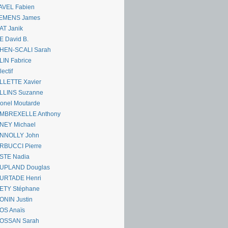
AVEL Fabien
EMENS James
AT Janik
 David B.
HEN-SCALI Sarah
IN Fabrice
lectif
LLETTE Xavier
LLINS Suzanne
onel Moutarde
MBREXELLE Anthony
NEY Michael
NNOLLY John
RBUCCI Pierre
STE Nadia
UPLAND Douglas
URTADE Henri
ETY Stéphane
ONIN Justin
OS Anaïs
OSSAN Sarah