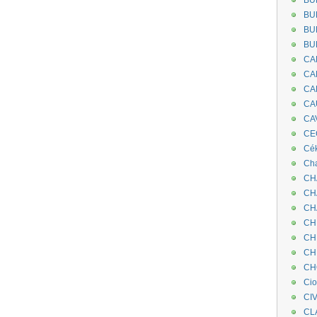
BU
BU
BU
BU
CA
CA
CA
CA
CA
CEC
Cé
Cha
CH
CH
CH
CH
CH
CH
CH
Ci
CI
CL