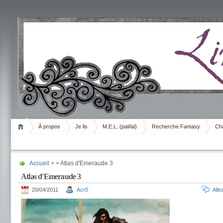
Livrement
À propos
Je lis
M.E.L. (pal/lal)
Recherche Fantasy
Cha
Accueil
> > Atlas d'Emeraude 3
Atlas d'Emeraude 3
20/04/2011
Acr0
All