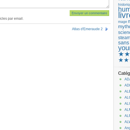
histori
hum
liv
cles par email.
mage
mytho
Atlas d'Emeraude 2
scienc
stea
sans
you
★
★★
Catég
AD
AD
AL
AL
AL
AL
AL
AL
An