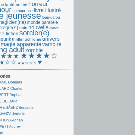
horreur
fantôme
fée
que
our
livre illustré
humour noir
re jeunesse
loup-garou
magicien(ne)
monde parallèle
nouvelle
logie(s)
nain
ombre
sorcier(e)
e-fiction
univers
mpunk
thriller
uchronie
 magie apparente
vampire
ng adult
zombie
★★★★☆
★★★★
♥
★☆☆
★★☆☆☆
ories
AMS Douglas
LARD Charlie
BERT Raphaël
CIDE Dario
IRE SÁENZ Benjamin
MANZA Jérémie
PHONA Adrian
WETT Audrey
ge