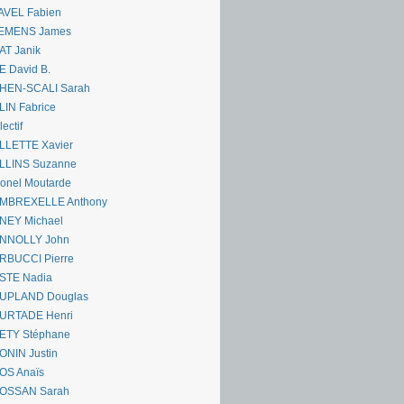
AVEL Fabien
EMENS James
AT Janik
 David B.
HEN-SCALI Sarah
IN Fabrice
lectif
LLETTE Xavier
LLINS Suzanne
onel Moutarde
MBREXELLE Anthony
NEY Michael
NNOLLY John
RBUCCI Pierre
STE Nadia
UPLAND Douglas
URTADE Henri
ETY Stéphane
ONIN Justin
OS Anaïs
OSSAN Sarah