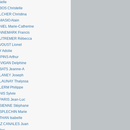
ielle
OS Christelle
LCHER Christina
MASIO Alain
IEL Marie-Catherine
NNEMARK Francis
UTREMER Rébecca
VOUST Lionel
 Adolie
PINS Arthur
 VIGAN Delphine
BATS Jeanne-A
LANEY Joseph
LAUNAY Thalyssa
LERM Philippe
IS Sylvie
PARIS Jean-Luc
SIENNE Stéphane
SPLECHIN Marie
THAN Isabelle
AZ CANALES Juan