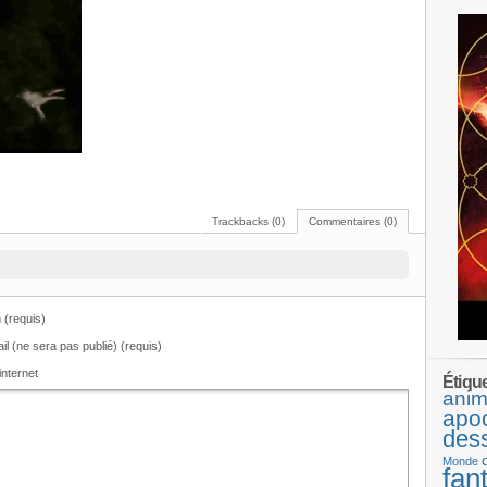
Trackbacks (0)
Commentaires (0)
(requis)
il (ne sera pas publié) (requis)
internet
Étiqu
anim
apo
des
Monde
fan