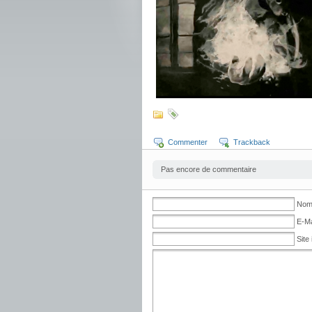
Commenter
Trackback
Pas encore de commentaire
Nom 
E-Ma
Site 