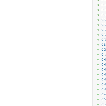
BU
BU
BU
BU
CA
CA
CA
CA
CA
CEC
Cé
Cha
CH
CH
CH
CH
CH
CH
CH
Ci
CI
CL