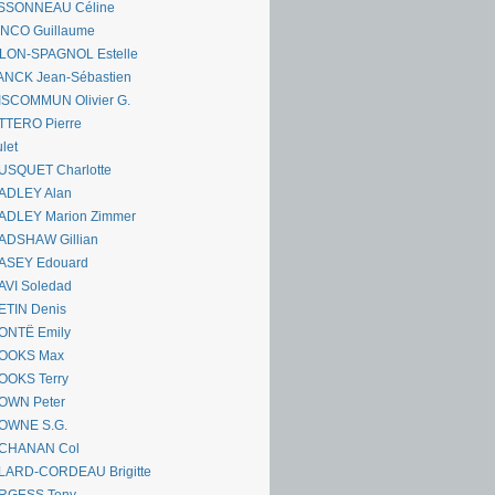
SSONNEAU Céline
ANCO Guillaume
LLON-SPAGNOL Estelle
ANCK Jean-Sébastien
ISCOMMUN Olivier G.
TTERO Pierre
let
USQUET Charlotte
ADLEY Alan
ADLEY Marion Zimmer
ADSHAW Gillian
ASEY Edouard
AVI Soledad
ETIN Denis
ONTË Emily
OOKS Max
OOKS Terry
OWN Peter
OWNE S.G.
CHANAN Col
LARD-CORDEAU Brigitte