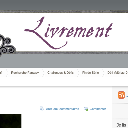
al)
Recherche Fantasy
Challenges & Défis
Fin de Série
Défi Valériacr0
Allez aux commentaires
Commenter
Je lis