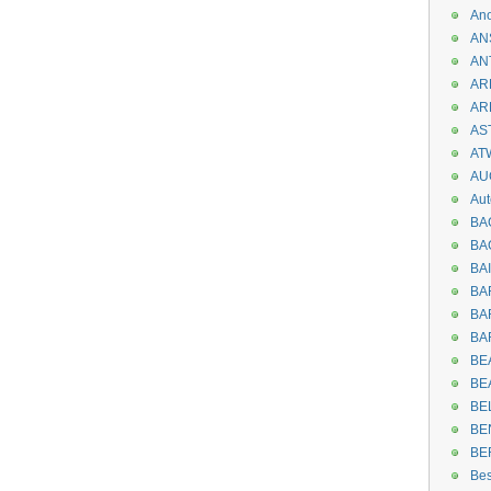
An
AN
AN
AR
AR
AST
AT
AU
Aut
BA
BA
BA
BA
BAR
BA
BEA
BE
BE
BE
BE
Be