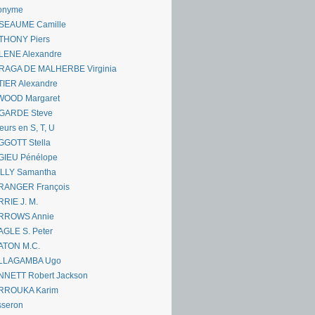
onyme
SEAUME Camille
THONY Piers
LENE Alexandre
RAGA DE MALHERBE Virginia
IER Alexandre
WOOD Margaret
GARDE Steve
eurs en S, T, U
GGOTT Stella
GIEU Pénélope
ILLY Samantha
RANGER François
RIE J. M.
RROWS Annie
GLE S. Peter
ATON M.C.
LLAGAMBA Ugo
NNETT Robert Jackson
RROUKA Karim
sseron