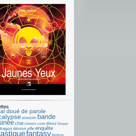
ettes
al doué de parole
bande
calypse
assassin
sinée
chat
dieux
chimère
conte
Disque-
enquête
dragon
démon
elfe
tastique
fantasy
fantasy