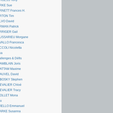
RGESS Tony
RKE Sue
RNETT Frances H.
RTON Tim
LVO David
RMAN Patrick
RRIGER Gail
USSARIEU Morgane
VALLO Francesca
COLI Nicoletta
ka
llenges & Défis
AMBLAIN Joris
ATTAM Maxime
AUVEL David
BOSKY Stephen
EVALIER Chloé
EVALIER Tracy
OLLET Mona
ou
VIELLO Emmanuel
ARKE Susanna