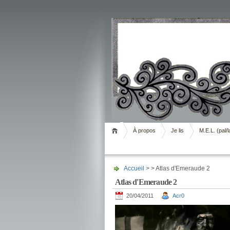
Livrement
À propos
Je lis
M.E.L. (pal/l
Accueil
> > Atlas d'Emeraude 2
Atlas d'Emeraude 2
20/04/2011
Acr0