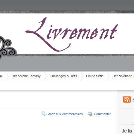
al)
Recherche Fantasy
Challenges & Défis
Fin de Série
Défi Valériacr0
Allez aux commentaires
Commenter
Je lis