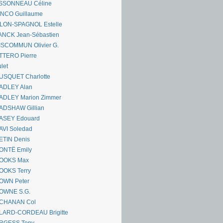
SSONNEAU Céline
ANCO Guillaume
LLON-SPAGNOL Estelle
ANCK Jean-Sébastien
ISCOMMUN Olivier G.
TTERO Pierre
let
USQUET Charlotte
ADLEY Alan
ADLEY Marion Zimmer
ADSHAW Gillian
ASEY Edouard
AVI Soledad
ETIN Denis
ONTË Emily
OOKS Max
OOKS Terry
OWN Peter
OWNE S.G.
CHANAN Col
LARD-CORDEAU Brigitte