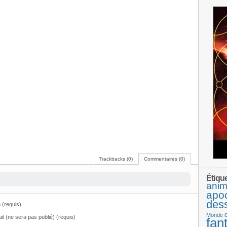
Trackbacks (0)
Commentaires (0)
Étiqu
anim
apo
des
(requis)
Monde
il (ne sera pas publié) (requis)
fan