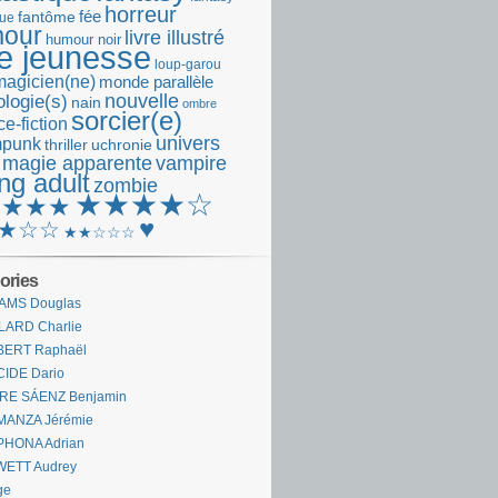
horreur
fantôme
fée
que
our
livre illustré
humour noir
re jeunesse
loup-garou
magicien(ne)
monde parallèle
nouvelle
logie(s)
nain
ombre
sorcier(e)
e-fiction
univers
mpunk
thriller
uchronie
 magie apparente
vampire
ng adult
zombie
★★★★☆
★★★★
♥
★☆☆
★★☆☆☆
ories
AMS Douglas
LARD Charlie
BERT Raphaël
CIDE Dario
IRE SÁENZ Benjamin
MANZA Jérémie
PHONA Adrian
WETT Audrey
ge