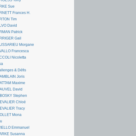
RGESS Tony
RKE Sue
RNETT Frances H.
RTON Tim
LVO David
RMAN Patrick
RRIGER Gail
USSARIEU Morgane
VALLO Francesca
COLI Nicoletta
ka
llenges & Défis
AMBLAIN Joris
ATTAM Maxime
AUVEL David
BOSKY Stephen
EVALIER Chloé
EVALIER Tracy
OLLET Mona
ou
VIELLO Emmanuel
ARKE Susanna