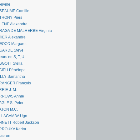
onyme
SEAUME Camille
THONY Piers
LENE Alexandre
RAGA DE MALHERBE Virginia
IER Alexandre
WOOD Margaret
GARDE Steve
eurs en S, T, U
GGOTT Stella
GIEU Pénélope
ILLY Samantha
RANGER François
RIE J. M.
RROWS Annie
GLE S. Peter
ATON M.C.
LLAGAMBA Ugo
NNETT Robert Jackson
RROUKA Karim
sseron