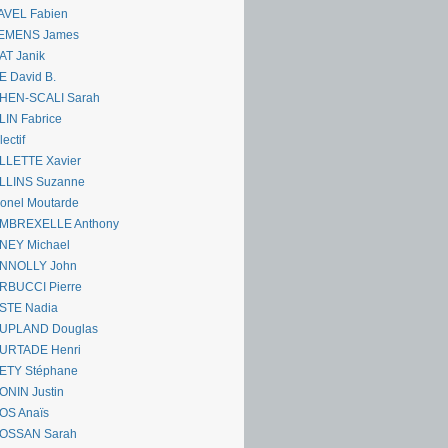
AVEL Fabien
EMENS James
AT Janik
 David B.
HEN-SCALI Sarah
IN Fabrice
lectif
LLETTE Xavier
LLINS Suzanne
onel Moutarde
MBREXELLE Anthony
NEY Michael
NNOLLY John
RBUCCI Pierre
STE Nadia
UPLAND Douglas
URTADE Henri
ETY Stéphane
ONIN Justin
OS Anaïs
OSSAN Sarah