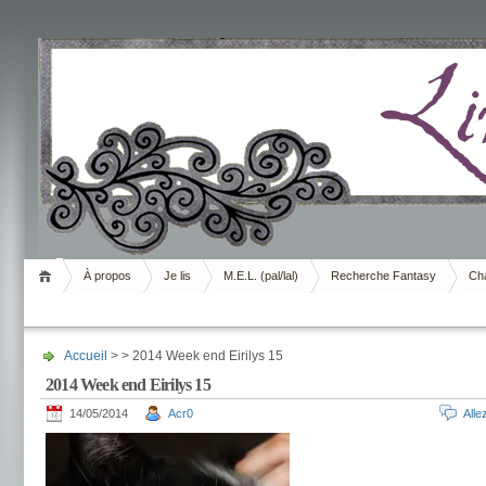
Livrement
À propos
Je lis
M.E.L. (pal/lal)
Recherche Fantasy
Cha
Accueil
> > 2014 Week end Eirilys 15
2014 Week end Eirilys 15
14/05/2014
Acr0
All