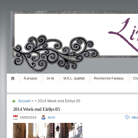
Livrement
À propos
Je lis
M.E.L. (pal/lal)
Recherche Fantasy
Cha
Accueil
> > 2014 Week end Eirilys 05
2014 Week end Eirilys 05
14/05/2014
Acr0
All