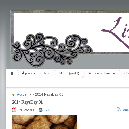
Livrement
À propos
Je lis
M.E.L. (pal/lal)
Recherche Fantasy
Cha
Accueil
> > 2014 RaysDay 01
2014 RaysDay 01
24/08/2014
Acr0
All