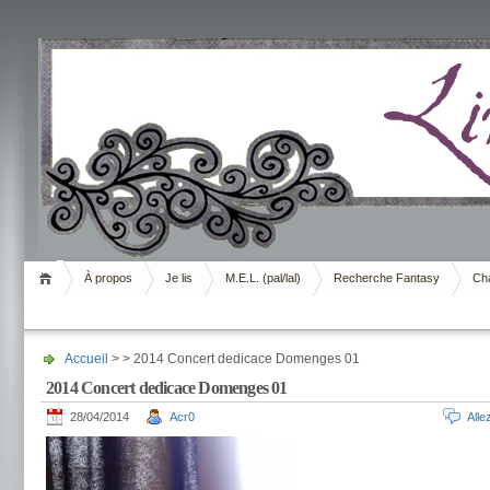
Livrement
À propos
Je lis
M.E.L. (pal/lal)
Recherche Fantasy
Cha
Accueil
> > 2014 Concert dedicace Domenges 01
2014 Concert dedicace Domenges 01
28/04/2014
Acr0
All