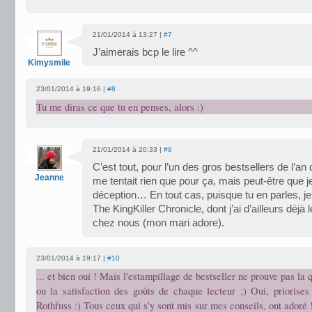
21/01/2014 à 13:27 |
#7
J’aimerais bcp le lire ^^
Kimysmile
23/01/2014 à 19:16 |
#8
Tu me diras ce que tu en penses, alors :)
21/01/2014 à 20:33 |
#9
C’est tout, pour l’un des gros bestsellers de l’an
Jeanne
me tentait rien que pour ça, mais peut-être que j
déception… En tout cas, puisque tu en parles, je
The KingKiller Chronicle, dont j’ai d’ailleurs déj
chez nous (mon mari adore).
23/01/2014 à 19:17 |
#10
... et bien oui ! Mais l'estampillage de bestseller ne prouve pas la q
ou la satisfaction des goûts de chaque lecteur ;) Oui, priorises
Rothfuss :) Tous ceux qui s'y sont mis sur mes conseils, ont adoré !