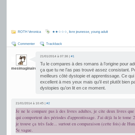
.
.
.
ROTH Veronica
★★☆☆☆
,
livre jeunesse
,
young adult
Commenter
Trackback
21/01/2014 à 07:36 |
#1
Tu le compares à des romans à l’origine pour adu
mesimaginaires41
ça que tu ne l’as pas trouvé assez consistant. P
meilleurs côté dystopie et apprentissage. Ce qui n
excellent à mes yeux mais qu’il est plutôt bien pa
dystopies qu’on lit en ce moment.
21/01/2014 à 10:45 |
#2
Je ne le compare pas à des livres adultes, je cite deux livres que 
qui comportent des périodes d'apprentissage. J'ai déjà lu le tome 2
je trouve ça très fade... surtout en comparaison (cette fois) de H
5e vague.