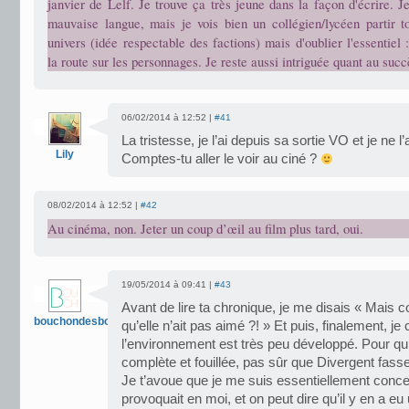
janvier de Lelf. Je trouve ça très jeune dans la façon d'écrire. J
mauvaise langue, mais je vois bien un collégien/lycéen partir t
univers (idée respectable des factions) mais d'oublier l'essentiel 
la route sur les personnages. Je reste aussi intriguée quant au succ
06/02/2014 à 12:52 |
#41
La tristesse, je l’ai depuis sa sortie VO et je ne l’
Lily
Comptes-tu aller le voir au ciné ?
08/02/2014 à 12:52 |
#42
Au cinéma, non. Jeter un coup d’œil au film plus tard, oui.
19/05/2014 à 09:41 |
#43
Avant de lire ta chronique, je me disais « Mais 
bouchondesbois
qu’elle n’ait pas aimé ?! » Et puis, finalement, j
l’environnement est très peu développé. Pour qu
complète et fouillée, pas sûr que Divergent fasse
Je t’avoue que je me suis essentiellement concen
provoquait en moi, et on peut dire qu’il y en a eu