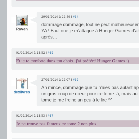
26/01/2014 à 22:46 |
#34
dommage dommage, tout ne peut malheureuseme
Raven
YA ! Faut que je m’attaque à Hunger Games d’ab
après…
01/02/2014 à 13:52 |
#35
Et je te conforte dans ton choix, j'ai préféré Hunger Games :)
27/01/2014 à 22:07 |
#36
Ah mince, dommage que tu n’aies pas autant app
dexlivres
un gros coup de cœur pour ce tome-là, mais au 
tome je me freine un peu à le lire ^^
01/02/2014 à 13:53 |
#37
Je ne trouve pas fameux ce tome 2 non plus...