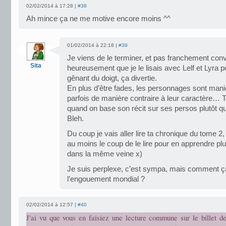
02/02/2014 à 17:28 |
#38
Ah mince ça ne me motive encore moins ^^
01/02/2014 à 22:18 |
#39
Je viens de le terminer, et pas franchement c
Sita
heureusement que je le lisais avec Lelf et Lyra po
gênant du doigt, ça divertie.
En plus d’être fades, les personnages sont mani
parfois de manière contraire à leur caractère… Tou
quand on base son récit sur ses persos plutôt q
Bleh.
Du coup je vais aller lire ta chronique du tome 2, 
au moins le coup de le lire pour en apprendre plus 
dans la même veine x)
Je suis perplexe, c’est sympa, mais comment ç
l’engouement mondial ?
02/02/2014 à 12:57 |
#40
J'ai vu que vous en faisiez une lecture commune sur le billet de