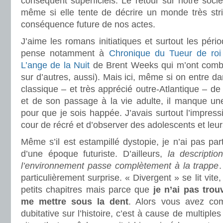
conséquent superficiels. Le retour sur notre socié
même si elle tente de décrire un monde très stri
conséquence future de nos actes.
.
J’aime les romans initiatiques et surtout les péri
pense notamment à
Chronique du Tueur de roi
L’ange de la Nuit
de Brent Weeks qui m’ont comblé
sur d’autres, aussi). Mais ici, même si on entre 
classique – et très apprécié outre-Atlantique – de
et de son passage à la vie adulte, il manque u
pour que je sois happée. J’avais surtout l’impress
cour de récré et d’observer des adolescents et leu
Même s’il est estampillé dystopie, je n’ai pas par
d’une époque futuriste. D’ailleurs,
la descriptio
l’environnement passe complètement à la trappe
.
particulièrement surprise. « Divergent » se lit vi
petits chapitres mais parce que
je n’ai pas tro
me mettre sous la dent
. Alors vous avez com
dubitative sur l’histoire, c’est à cause de multiple