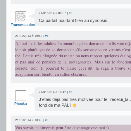
21/01/2014 à 08:07 |
#3
Ca partait pourtant bien au synopsis.
Transmutation
21/01/2014 à 10:48 |
#4
Ah oui mais les adultes énamourés qui se demandent s'ils vont rej
le soir plutôt que de se demander s'ils seront encore vivants n'es
thé. J'étais très éloignée du récit : on nous rapport quelques dialo
et pas mal de pensées de la protagonistes. Mais sur le fonctio
société, rien. Il pourrait te plaire ceci dit, la saga a trouvé 
adaptation sort bientôt en salles obscures.
21/01/2014 à 10:42 |
#5
J’étais déjà pas très motivée pour le lirecelui_là 
Phooka
fond de ma PAL !
21/01/2014 à 10:48 |
#6
Vas savoir, tu aimerais peut-être davantage que moi :)