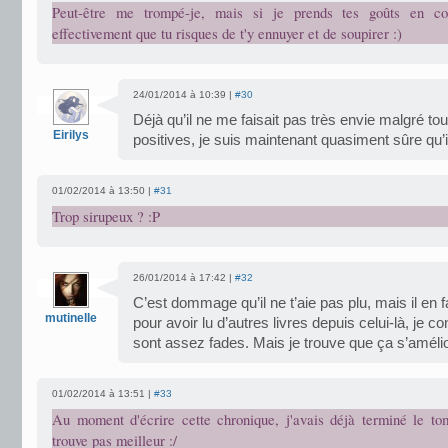
Peut-être me trompé-je, mais si je prends tes goûts en c
effectivement que tu risques de t'y ennuyer et de soupirer :)
24/01/2014 à 10:39 |
#30
Déjà qu’il ne me faisait pas très envie malgré to
Eirilys
positives, je suis maintenant quasiment sûre qu’il
01/02/2014 à 13:50 |
#31
Trop sirupeux ? :P
26/01/2014 à 17:42 |
#32
C’est dommage qu’il ne t’aie pas plu, mais il en f
mutinelle
pour avoir lu d’autres livres depuis celui-là, je
sont assez fades. Mais je trouve que ça s’améli
01/02/2014 à 13:51 |
#33
Au moment d'écrire cette chronique, j'avais déjà terminé le to
trouve pas meilleur :/