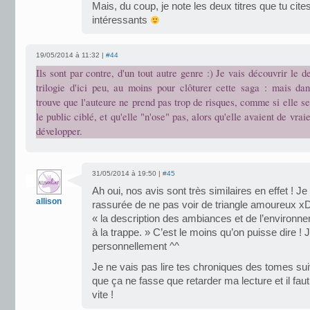
Mais, du coup, je note les deux titres que tu cites
intéressants
19/05/2014 à 11:32 |
#44
Ils sont par contre, d'un tout autre genre :) Je vais découvrir le d
trilogie d'ici peu, au moins pour clôturer cette saga : mais dan
trouve que l'auteure ne prend pas trop de risques, comme si elle se
le public ciblé, et qu'elle "n'ose" pas, alors qu'elle avaient de vra
développer.
31/05/2014 à 19:50 |
#45
Ah oui, nos avis sont très similaires en effet ! Je
allison
rassurée de ne pas voir de triangle amoureux x
« la description des ambiances et de l’environ
à la trappe. » C’est le moins qu’on puisse dire ! 
personnellement ^^
Je ne vais pas lire tes chroniques des tomes suiva
que ça ne fasse que retarder ma lecture et il fa
vite !