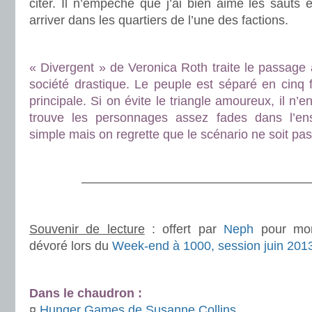
citer. Il n’empêche que j’ai bien aimé les sauts
arriver dans les quartiers de l’une des factions.
.
.
« Divergent » de Veronica Roth traite le passage 
société drastique. Le peuple est séparé en cinq f
principale. Si on évite le triangle amoureux, il n’
trouve les personnages assez fades dans l’ense
simple mais on regrette que le scénario ne soit pas
.
.
———————————————————
.
Souvenir de lecture
: offert par
Neph
pour mon 
dévoré lors du
Week-end à 1000, session juin 201
.
Dans le chaudron :
¤
Hunger Games de Susanne Collins