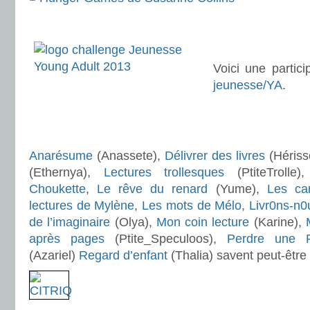
.
. .
Voici une partic
jeunesse/YA
.
.
.
Anarésume
(Anassete),
Délivrer des livres
(Hériss
(Ethernya),
Lectures trollesques
(PtiteTrolle
Choukette
,
Le rêve du renard
(Yume),
Les ca
lectures de Mylène
,
Les mots de Mélo
,
Livr0ns-n0
de l’imaginaire
(Olya),
Mon coin lecture
(Karine),
après pages
(Ptite_Speculoos),
Perdre une 
(Azariel)
Regard d’enfant
(Thalia) savent peut-être q