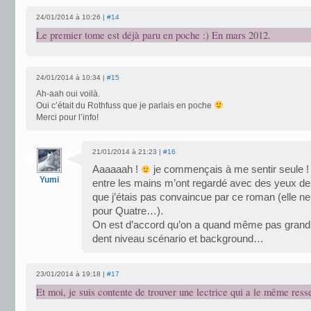
24/01/2014 à 10:26 |
#14
Le premier tome est déjà paru en poche :) En mars 2012.
24/01/2014 à 10:34 |
#15
Ah-aah oui voilà.
Oui c’était du Rothfuss que je parlais en poche
Merci pour l’info!
21/01/2014 à 21:23 |
#16
Aaaaaah !
je commençais à me sentir seule ! T
Yumi
entre les mains m’ont regardé avec des yeux de h
que j’étais pas convaincue par ce roman (elle ne
pour Quatre…).
On est d’accord qu’on a quand même pas grand 
dent niveau scénario et background…
23/01/2014 à 19:18 |
#17
Et moi, je suis contente de trouver une lectrice qui a le même ress