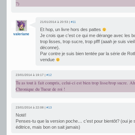
?)
21/01/2014 à 20:53 |
#11
Et hop, un livre hors des pattes
valeriane
Je crois que c’est ce qui me dérange avec les 
trop lisses, trop sucre, trop pfff (aaah je suis vie
déconne).
Par contre je suis bien tentée par la série de Rot
vendue
23/01/2014 à 19:17 |
#12
Tu as tout à fait compris, celui-ci est bien trop lisse/trop sucre. A
Chronique du Tueur de roi !
23/01/2014 à 22:08 |
#13
Noté!
Penses-tu que la version poche… c’est pour bientôt? (oui je s
éditrice, mais bon on sait jamais)