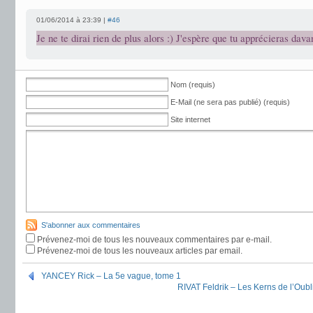
01/06/2014 à 23:39 |
#46
Je ne te dirai rien de plus alors :) J'espère que tu apprécieras dava
Nom (requis)
E-Mail (ne sera pas publié) (requis)
Site internet
S'abonner aux commentaires
Prévenez-moi de tous les nouveaux commentaires par e-mail.
Prévenez-moi de tous les nouveaux articles par email.
YANCEY Rick – La 5e vague, tome 1
RIVAT Feldrik – Les Kerns de l’Oubl