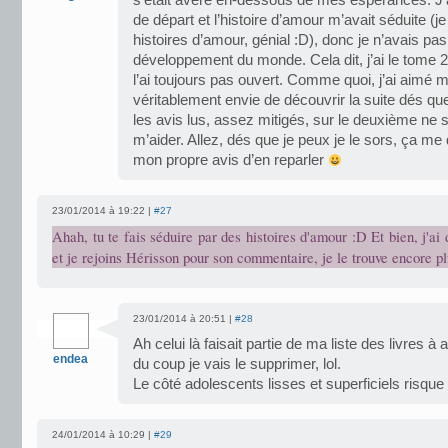
s’était avéré en-dessous de mes espérances. J’
de départ et l’histoire d’amour m’avait séduite (
histoires d’amour, génial :D), donc je n’avais pa
développement du monde. Cela dit, j’ai le tome 2
l’ai toujours pas ouvert. Comme quoi, j’ai aimé m
véritablement envie de découvrir la suite dés q
les avis lus, assez mitigés, sur le deuxième ne 
m’aider. Allez, dés que je peux je le sors, ça me
mon propre avis d’en reparler
23/01/2014 à 19:22 |
#27
Ahah, tu te fais séduire par des histoires d'amour :D Et bien, j'ai 
et je rejoins Hérisson pour son commentaire, je le trouve encore plu
23/01/2014 à 20:51 |
#28
Ah celui là faisait partie de ma liste des livres à 
endea
du coup je vais le supprimer, lol.
Le côté adolescents lisses et superficiels risque
24/01/2014 à 10:29 |
#29