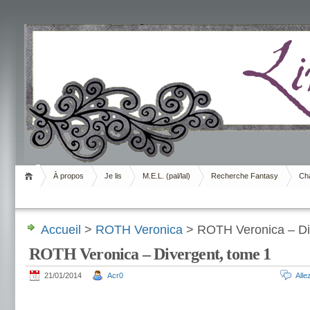
Livrement
À propos
Je lis
M.E.L. (pal/lal)
Recherche Fantasy
Cha
Accueil
>
ROTH Veronica
> ROTH Veronica – Di
ROTH Veronica – Divergent, tome 1
21/01/2014
Acr0
All
.