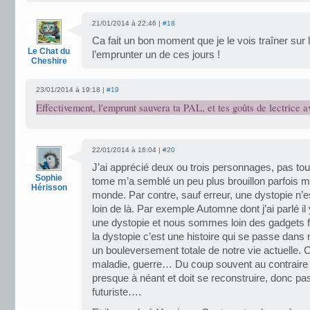
21/01/2014 à 22:46 |
#18
Ca fait un bon moment que je le vois traîner sur l
Le Chat du
l’emprunter un de ces jours !
Cheshire
23/01/2014 à 19:18 |
#19
Effectivement, l'emprunt sauvera ta PAL, et tes goûts de lectrice a
22/01/2014 à 16:04 |
#20
J’ai apprécié deux ou trois personnages, pas to
Sophie
tome m’a semblé un peu plus brouillon parfois m
Hérisson
monde. Par contre, sauf erreur, une dystopie n’e
loin de là. Par exemple Automne dont j’ai parlé i
une dystopie et nous sommes loin des gadgets f
la dystopie c’est une histoire qui se passe dans
un bouleversement totale de notre vie actuelle. C
maladie, guerre… Du coup souvent au contraire 
presque à néant et doit se reconstruire, donc p
futuriste….