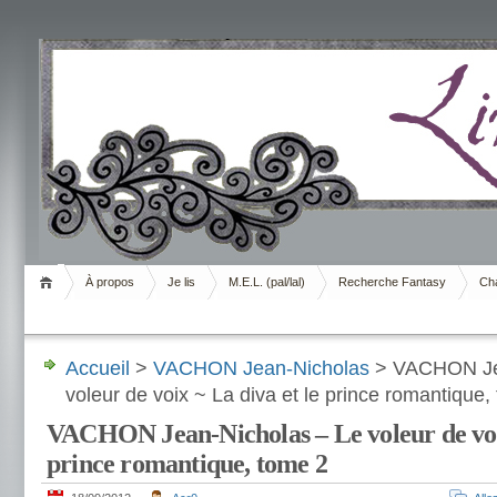
Livrement
À propos
Je lis
M.E.L. (pal/lal)
Recherche Fantasy
Cha
Accueil
>
VACHON Jean-Nicholas
> VACHON Jea
voleur de voix ~ La diva et le prince romantique,
VACHON Jean-Nicholas – Le voleur de voix
prince romantique, tome 2