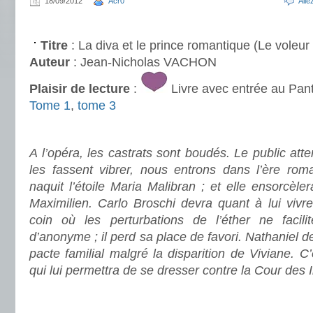
18/09/2012
Acr0
All
.
Titre
: La diva et le prince romantique (Le voleur
Auteur
: Jean-Nicholas VACHON
Plaisir de lecture
:
Livre avec entrée au Pan
Tome 1
,
tome 3
.
A l’opéra, les castrats sont boudés. Le public att
les fassent vibrer, nous entrons dans l’ère roma
naquit l’étoile Maria Malibran ; et elle ensorcèle
Maximilien. Carlo Broschi devra quant à lui vivr
coin où les perturbations de l’éther ne facili
d’anonyme ; il perd sa place de favori. Nathaniel de
pacte familial malgré la disparition de Viviane. C
qui lui permettra de se dresser contre la Cour des 
.
.