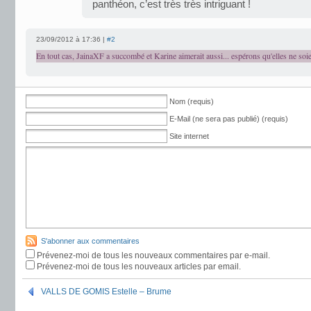
panthéon, c’est très très intriguant !
23/09/2012 à 17:36 |
#2
En tout cas, JainaXF a succombé et Karine aimerait aussi... espérons qu'elles ne soi
Nom (requis)
E-Mail (ne sera pas publié) (requis)
Site internet
S'abonner aux commentaires
Prévenez-moi de tous les nouveaux commentaires par e-mail.
Prévenez-moi de tous les nouveaux articles par email.
VALLS DE GOMIS Estelle – Brume