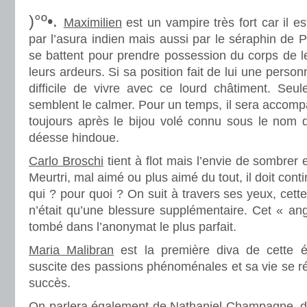
)°º•.
Maximilien
est un vampire très fort car il 
par l’asura indien mais aussi par le séraphin de
se battent pour prendre possession du corps de leu
leurs ardeurs. Si sa position fait de lui une person
difficile de vivre avec ce lourd châtiment. Seul
semblent le calmer. Pour un temps, il sera accompa
toujours après le bijou volé connu sous le nom d
déesse hindoue.
Carlo Broschi
tient à flot mais l’envie de sombrer e
Meurtri, mal aimé ou plus aimé du tout, il doit cont
qui ? pour quoi ? On suit à travers ses yeux, cett
n’était qu’une blessure supplémentaire. Cet « an
tombé dans l’anonymat le plus parfait.
Maria Malibran
est la première diva de cette é
suscite des passions phénoménales et sa vie se ré
succès.
On parlera également de Nathaniel Champagne, d