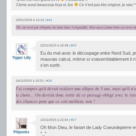
J’aime aussi beaucoup Arya et Jon
Ce n’est pas très original, je sais ^
23/01/2016 à 13:10 |
#14
Oh, on n'est pas obligées de faire dans l'originalité. Moi aussi j'aime bien ces trois-là
22/11/2015 à 10:38 |
#15
Eu du mal avec le découpage entre Nord Sud, je
Tigger Lilly
mauvais calcul, même si vraisemblablement il n’
s’en sortir.
24/11/2015 à 18:51 |
#16
J'ai compris qu'il devait réaliser une ellipse de 5 ans, mais qu'il n
le choix... On devrait donc sortir de ce passage-obligé avec le sixi
des chances pour que ce soit meilleur, non ?
22/11/2015 à 21:04 |
#17
Oh Mon Dieu, le fanart de Lady Coeurdepierre es
Pitiponks
*_*