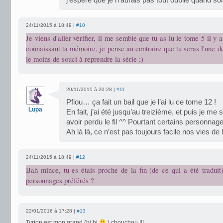
j’espère que je n’aurais pas tout oublié quand sort
24/11/2015 à 18:49 |
#10
Je viens d'aller vérifier, il me semble que tu as lu le tome 5 il y 
connaissant ta mémoire, je pense au contraire que tu seras l'une d
le moins de souci à reprendre la série ;)
20/11/2015 à 20:28 |
#11
Pfiou… ça fait un bail que je l’ai lu ce tome 12 !
Lupa
En fait, j’ai été jusqu’au treizième, et puis je me
avoir perdu le fil ^^ Pourtant certains personn
Ah là là, ce n’est pas toujours facile nos vies de
24/11/2015 à 18:49 |
#12
Bah mince, tu es étais proche de la fin (de ce qui a été traduit
personnages préférés ?
22/01/2016 à 17:28 |
#13
Tyrion est mon grand (hi hi
) chouchou !!!