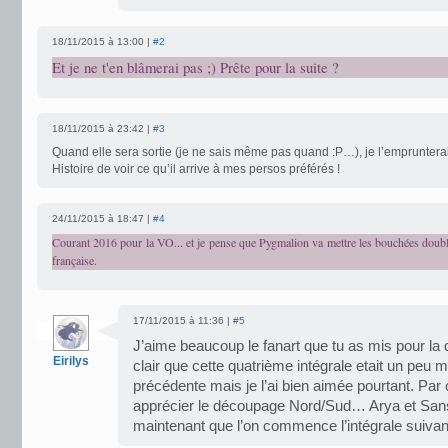
18/11/2015 à 13:00 |
#2
Et je ne t'en blâmerai pas ;) Prête pour la suite ?
18/11/2015 à 23:42 |
#3
Quand elle sera sortie (je ne sais même pas quand :P…), je l’emprunter
Histoire de voir ce qu’il arrive à mes persos préférés !
24/11/2015 à 18:47 |
#4
Courant 2016 pour la VO... et je pense que Pygmalion va mettre les bouchées doubl
française.
17/11/2015 à 11:36 |
#5
J’aime beaucoup le fanart que tu as mis pour la 
Eirilys
clair que cette quatrième intégrale etait un peu m
précédente mais je l’ai bien aimée pourtant. Par c
apprécier le découpage Nord/Sud… Arya et Sa
maintenant que l’on commence l’intégrale suivan