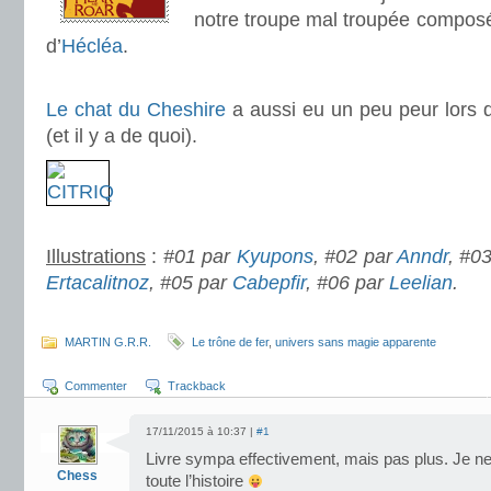
notre troupe mal troupée composé
d’
Hécléa
.
.
Le chat du Cheshire
a aussi eu un peu peur lors 
(et il y a de quoi).
.
Illustrations
:
#01 par
Kyupons
, #02 par
Anndr
, #0
Ertacalitnoz
, #05 par
Cabepfir
, #06 par
Leelian
.
.
MARTIN G.R.R.
Le trône de fer
,
univers sans magie apparente
Commenter
Trackback
17/11/2015 à 10:37 |
#1
Livre sympa effectivement, mais pas plus. Je n
Chess
toute l’histoire