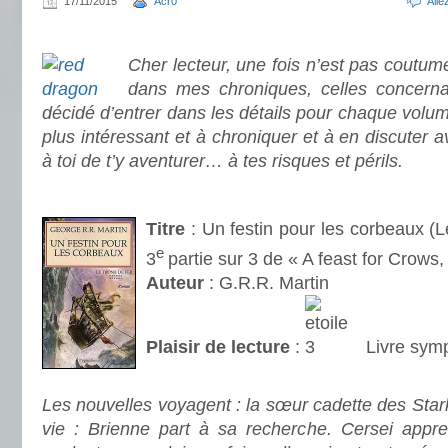
17/11/2015
Acr0
All
.
Cher lecteur, une fois n’est pas coutume
dans mes chroniques, celles concernan
décidé d’entrer dans les détails pour chaque volum
plus intéressant et à chroniquer et à en discuter av
à toi de t’y aventurer… à tes risques et périls.
.
Titre
: Un festin pour les corbeaux (L
e
3
partie sur 3 de « A feast for Crows,
Auteur
: G.R.R. Martin
Plaisir de lecture
:
Livre symp
.
Les nouvelles voyagent : la sœur cadette des Stark
vie : Brienne part à sa recherche. Cersei appr