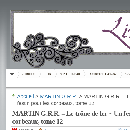
Livrement
À propos
Je lis
M.E.L. (pal/lal)
Recherche Fantasy
Cha
Accueil
>
MARTIN G.R.R.
> MARTIN G.R.R. – Le
festin pour les corbeaux, tome 12
MARTIN G.R.R. – Le trône de fer ~ Un fes
corbeaux, tome 12