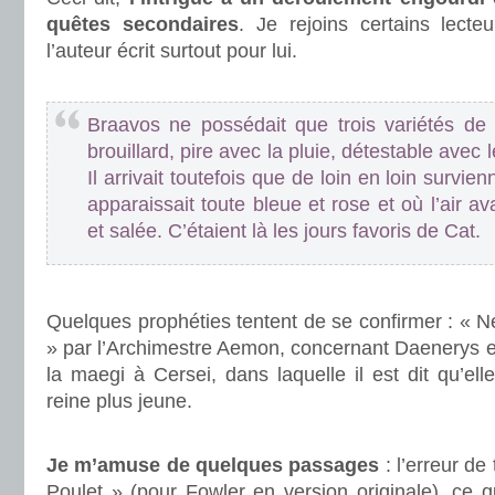
quêtes secondaires
. Je rejoins certains lecte
l’auteur écrit surtout pour lui.
.
Braavos ne possédait que trois variétés de 
brouillard, pire avec la pluie, détestable avec 
Il arrivait toutefois que de loin en loin survie
apparaissait toute bleue et rose et où l’air ava
et salée. C’étaient là les jours favoris de Cat.
.
Quelques prophéties tentent de se confirmer : « Né
» par l’Archimestre Aemon, concernant Daenerys et l
la maegi à Cersei, dans laquelle il est dit qu’el
reine plus jeune.
.
Je m’amuse de quelques passages
: l’erreur de 
Poulet » (pour Fowler en version originale), ce q