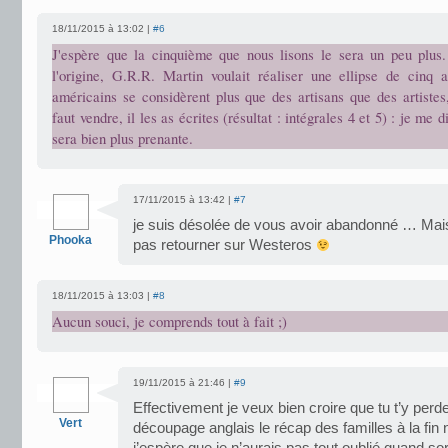
18/11/2015 à 13:02 |
#6
J'espère que la cinquième que nous lisons le sera un peu plus. 
l'origine, G.R.R. Martin voulait réaliser une ellipse de cinq 
américains se considèrent plus que des artisans que des artiste
faut vendre, il les as écrites (résultat : intégrales 4 et 5) : je me 
sera bien plus prenante.
17/11/2015 à 13:42 |
#7
je suis désolée de vous avoir abandonné … Mais
Phooka
pas retourner sur Westeros
18/11/2015 à 13:03 |
#8
Aucun souci, je comprends tout à fait ;)
19/11/2015 à 21:46 |
#9
Effectivement je veux bien croire que tu t’y perde
Vert
découpage anglais le récap des familles à la fin 