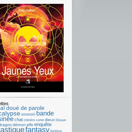
ettes
al doué de parole
bande
calypse
assassin
sinée
chat
dieux
chimère
conte
Disque-
enquête
dragon
démon
elfe
tastique
fantasy
fantasy