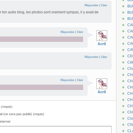
BU
Répondre
|
Citer
BU
 ton autre blog, les photos sont vraiment sympas, il y avait de
BU
BU
CA
CA
Répondre
|
Citer
CA
CA
Acr0
CA
CEC
Répondre
|
Citer
Cé
Cha
CH
Répondre
|
Citer
CH
CH
Acr0
CH
CH
CH
(requis)
CH
il (ne sera pas publié) (requis)
Ci
internet
CI
CL