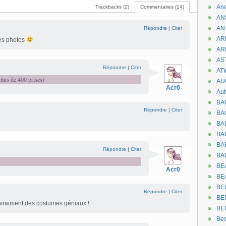
An
Trackbacks (2)
Commentaires (14)
AN
AN
Répondre
|
Citer
AR
s photos
AR
AST
Répondre
|
Citer
AT
(plus de 400 prises)
AU
Acr0
Aut
BA
Répondre
|
Citer
BA
BA
BA
BAR
Répondre
|
Citer
BA
BEA
Acr0
BE
BE
Répondre
|
Citer
BE
 a vraiment des costumes géniaux !
BE
Be