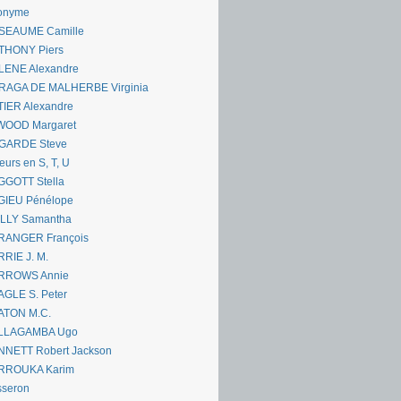
onyme
SEAUME Camille
THONY Piers
LENE Alexandre
RAGA DE MALHERBE Virginia
IER Alexandre
WOOD Margaret
GARDE Steve
eurs en S, T, U
GGOTT Stella
GIEU Pénélope
ILLY Samantha
RANGER François
RIE J. M.
RROWS Annie
GLE S. Peter
ATON M.C.
LLAGAMBA Ugo
NNETT Robert Jackson
RROUKA Karim
sseron