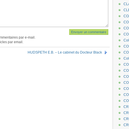
CL
CL
CO
COE
CO
COL
mmentaires par e-mail.
Col
cles par email.
CO
HUDSPETH E.B. – Le cabinet du Docteur Black
CO
Col
CO
CO
CO
CO
CO
CO
CO
CR
CR
CR
CR