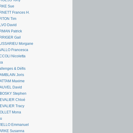
RGESS Tony
RKE Sue
RNETT Frances H.
RTON Tim
LVO David
RMAN Patrick
RRIGER Gail
USSARIEU Morgane
VALLO Francesca
COLI Nicoletta
ka
llenges & Défis
AMBLAIN Joris
ATTAM Maxime
AUVEL David
BOSKY Stephen
EVALIER Chloé
EVALIER Tracy
OLLET Mona
ou
VIELLO Emmanuel
ARKE Susanna