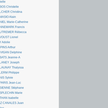
ielle
OS Christelle
LCHER Christina
MASIO Alain
IEL Marie-Catherine
NNEMARK Francis
UTREMER Rébecca
VOUST Lionel
 Adolie
PINS Arthur
 VIGAN Delphine
BATS Jeanne-A
LANEY Joseph
LAUNAY Thalyssa
LERM Philippe
IS Sylvie
PARIS Jean-Luc
SIENNE Stéphane
SPLECHIN Marie
THAN Isabelle
AZ CANALES Juan