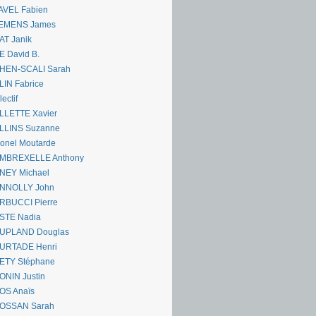
AVEL Fabien
EMENS James
AT Janik
 David B.
HEN-SCALI Sarah
IN Fabrice
lectif
LLETTE Xavier
LLINS Suzanne
onel Moutarde
MBREXELLE Anthony
NEY Michael
NNOLLY John
RBUCCI Pierre
STE Nadia
UPLAND Douglas
URTADE Henri
ETY Stéphane
ONIN Justin
OS Anaïs
OSSAN Sarah