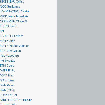
SSONNEAU Céline
ANCO Guillaume
LLON-SPAGNOL Estelle
ANCK Jean-Sébastien
ISCOMMUN Olivier G.
TTERO Pierre
let
USQUET Charlotte
ADLEY Alan
ADLEY Marion Zimmer
ADSHAW Gillian
ASEY Edouard
AVI Soledad
ETIN Denis
ONTË Emily
OOKS Max
OOKS Terry
OWN Peter
OWNE S.G.
CHANAN Col
LARD-CORDEAU Brigitte