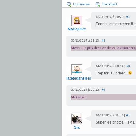
Commenter
Trackback
13/11/2014 à 20:23 |
#1
Enormmmmmmeeee!!! te
Mariejuliet
30/11/2014 à 23:13 |
#2
Merci ! Le plus dur a été de les sélectionner 
14/11/2014 à 00:14 |
#3
Trop fort!!! J’adore!!
latetedansleslivres
30/11/2014 à 23:13 |
#4
Moi aussi !
14/11/2014 à 11:37 |
#5
Super les photos !! Il y
Sia