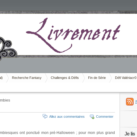
al)
Recherche Fantasy
Challenges & Défis
Fin de Série
Défi Valériacr0
ombies
Allez aux commentaires
Commenter
biesques ont ponctué mon pré-Halloween ; pour mon plus grand
Je lis