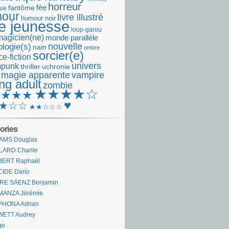
horreur
fantôme
fée
que
our
livre illustré
humour noir
re jeunesse
loup-garou
magicien(ne)
monde parallèle
nouvelle
logie(s)
nain
ombre
sorcier(e)
e-fiction
univers
mpunk
thriller
uchronie
 magie apparente
vampire
ng adult
zombie
★★★★☆
★★★★
♥
★☆☆
★★☆☆☆
ories
AMS Douglas
LARD Charlie
BERT Raphaël
CIDE Dario
IRE SÁENZ Benjamin
MANZA Jérémie
PHONA Adrian
WETT Audrey
ge