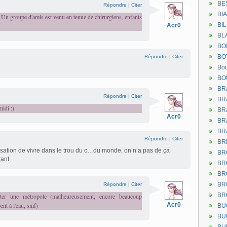
BE
Répondre
|
Citer
BI
 Un groupe d'amis est venu en tenue de chirurgiens, enfants
BI
Acr0
BL
BO
BO
Répondre
|
Citer
Bou
BO
BR
Répondre
|
Citer
BR
midi :)
BR
Acr0
BR
BR
Répondre
|
Citer
BR
nsation de vivre dans le trou du c…du monde, on n’a pas de ça
BR
rant.
BR
BR
BR
Répondre
|
Citer
BR
iter une métropole (malheureusement, encore beaucoup
ent à l'eau, snif)
Acr0
BU
BU