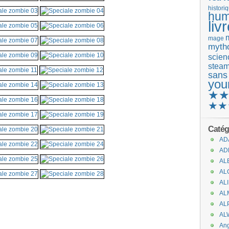
histori
hum
liv
mage
mytho
scienc
stea
sans
you
★
★★
Catég
AD
AD
AL
AL
AL
.
AL
AL
AL
An