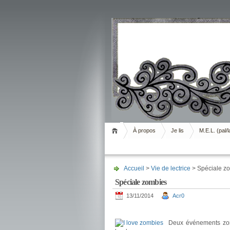
Livrement
À propos
Je lis
M.E.L. (pal/l
Accueil
>
Vie de lectrice
> Spéciale z
Spéciale zombies
13/11/2014
Acr0
.
Deux événements zom