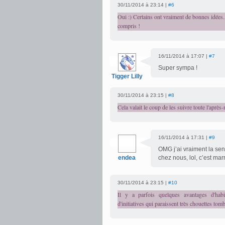
30/11/2014 à 23:14 |
#6
Oui :) Certains ont vraiment de bonnes idées.
compris !
16/11/2014 à 17:07 |
#7
Super sympa !
Tigger Lilly
30/11/2014 à 23:15 |
#8
Cela valait le coup de les suivre toute l'après-
16/11/2014 à 17:31 |
#9
OMG j’ai vraiment la se
endea
chez nous, lol, c’est mar
30/11/2014 à 23:15 |
#10
Il y a parfois quelques avantages d'hab
d'initiatives qui paraissent très chouettes tomb