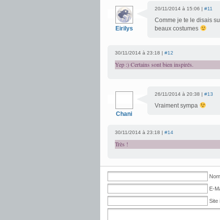
20/11/2014 à 15:06 |
#11
Comme je te le disais sur
Eirilys
beaux costumes
30/11/2014 à 23:18 |
#12
Yep :) Certains sont bien inspirés.
26/11/2014 à 20:38 |
#13
Vraiment sympa
Chani
30/11/2014 à 23:18 |
#14
Très !
Nom 
E-Ma
Site 