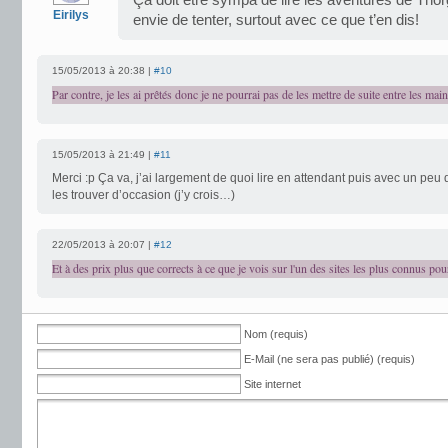
Ça doit être sympa de lire les aventures de Thor
Eirilys
envie de tenter, surtout avec ce que t’en dis!
15/05/2013 à 20:38 |
#10
Par contre, je les ai prêtés donc je ne pourrai pas de les mettre de suite entre les main
15/05/2013 à 21:49 |
#11
Merci :p Ça va, j’ai largement de quoi lire en attendant puis avec un peu
les trouver d’occasion (j’y crois…)
22/05/2013 à 20:07 |
#12
Et à des prix plus que corrects à ce que je vois sur l'un des sites les plus connus pou
Nom (requis)
E-Mail (ne sera pas publié) (requis)
Site internet