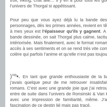
troll, viking, chat ailé… il y en a pour tous les go
l’univers de Thorgal si appétissant.
.
Pour peu que vous ayez déjà lu la bande des
personnages, dès les primes années, revient en t
à mes yeux est
l’épaisseur qu’ils y gagnent
. A
bande dessinée, on sait Thorgal plus calme, tacitu
intériorisée. Mais finalement, avec le format rom
accès à ses sentiments et on se rend très vite co
colère qui parfois l’anime et qu’elle n’est pas toujou
.
.
)°º•.
En tant que grande enthousiaste de la b
j’avais quelque peur de me retrouver insatisfa
romans. C’est avec une grande joie que j’ai retr
entre de suite dans l’univers de Ronsinski & Van
avec une impression de familiarité, même. J’ai
fascination de ce destin lié mais pas tracé.