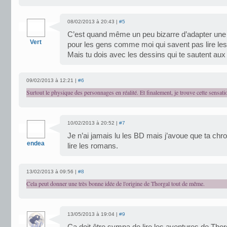
08/02/2013 à 20:43 |
#5
C’est quand même un peu bizarre d’adapter une 
Vert
pour les gens comme moi qui savent pas lire les
Mais tu dois avec les dessins qui te sautent a
09/02/2013 à 12:21 |
#6
Surtout le physique des personnages en réalité. Et finalement, je trouve cette sensat
10/02/2013 à 20:52 |
#7
Je n’ai jamais lu les BD mais j’avoue que ta ch
endea
lire les romans.
13/02/2013 à 09:56 |
#8
Cela peut donner une très bonne idée de l'origine de Thorgal tout de même.
13/05/2013 à 19:04 |
#9