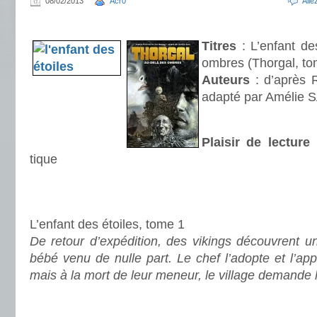
08/02/2013
Acr0
All
.
Titres
: L’enfant de
ombres (Thorgal, to
Auteurs
: d’après 
adapté par Amélie
Plaisir de lecture
tique
.
.
L’enfant des étoiles, tome 1
De retour d’expédition, des vikings découvrent u
bébé venu de nulle part. Le chef l’adopte et l’app
mais à la mort de leur meneur, le village demande l’
.