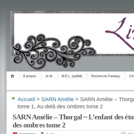
Livrement
À propos
Je lis
M.E.L. (pal/lal)
Recherche Fantasy
Cha
Accueil
>
SARN Amélie
> SARN Amélie – Thorgal
tome 1, Au-delà des ombres tome 2
SARN Amélie – Thorgal ~ L’enfant des étoi
des ombres tome 2