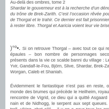
Au-delà des ombres, tome 2
Shardar le gouverneur est à la recherche d’un dén
du trône de Brek-Zarith. C’est l’occasion rêvée p
de Thorgal et le trahir. Ce dernier est fait prisonni
à rester libre. Thorgal et Aaricia voient leur vie bris
.
.
)°º•.
Si on retrouve Thorgal – avec tout ce qui r
épaules – bon nombre de personnages secon
présents dans la vie ce scalde banni du village : L
Yvir, Gandalf-le-Fou, Björn, Slive, Shardar, Brek-Za
Worgan, Caleb et Shaniah.
.
Évidemment le fantastique n’est pas en reste, 
monde des brumes qui précède le Heilheim, royaum
rencontre de Vigrid, ce dieu qui a quitté Asgaard 
nain et de Nidhogg, le serpent aux sept queues. 