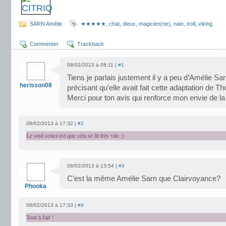
SARN Amélie
★★★★★
,
chat
,
dieux
,
magicien(ne)
,
nain
,
troll
,
viking
Commenter
Trackback
08/02/2013 à 08:11 |
#1
Tiens je parlais justement il y a peu d’Amélie Sar
herisson08
précisant qu’elle avait fait cette adaptation de T
Merci pour ton avis qui renforce mon envie de la
08/02/2013 à 17:32 |
#2
Le seul souci est que cela se lit très vite ;)
08/02/2013 à 13:54 |
#3
C’est la même Amélie Sarn que Clairvoyance?
Phooka
08/02/2013 à 17:33 |
#4
Tout à fait !