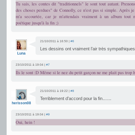
Tu sais, les contes dit "traditionnels" le sont tout autant. Preno
des choses perdues" de Connolly, ce n'est pas si simple. Après je
m'a secourtée, car je m'attendais vraiment à un album tout m
poétique jusqu'à la fin ;)
21/10/2011 à 16:50 |
#6
Les dessins ont vraiment l’air très sympathiques
Luna
23/10/2011 à 19:04 |
#7
Ils le sont :D Même si le nez du petit garçon ne me plait pas trop 
21/10/2011 à 19:22 |
#8
Terriblement d’accord pour la fin……
herisson08
23/10/2011 à 19:04 |
#9
Oui, hein !