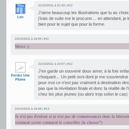
21/10/2011 à 21:33 |
#10
J’aime beaucoup les illustrations que tu as chois
Lou
j’irais de suite me le procurer… en attendant, je 
bien pour le sujet que pour la forme.
23/10/2011 à 19:05 |
#11
Merci ;)
21/10/2011 à 23:57 |
#12
J’en garde un souvenir doux amer, à la fois enfa
Perdre Une
choquant… Un petit ovni dont je me souviendrai 
Plume
pour moi ce n’est pas vraiment à destination de
pas que la révélation finale et donc la réalité de
chez les plus jeunes (ou alors trop selon le cas)
23/10/2011 à 19:06 |
#13
Je n'ai pas d'enfant et je n'ai pas de connaissances dans la littéra
vraiment savoir comment le conseiller (le classer?)