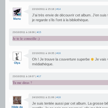
22/10/2011 à 15:18 |
#14
J’ai très envie de découvrir cet album. J’en suis 
Manu
je regarde s’ils l’ont à la bibliothèque.
23/10/2011 à 19:06 |
#15
Je te le conseille ;)
22/10/2011 à 19:35 |
#16
Oh ! Je trouve la couverture superbe
Je vais v
Olya
médiathèque.
23/10/2011 à 19:07 |
#17
Tu me diras ?
24/10/2011 à 21:06 |
#18
Je suis tentée aussi par cet album. La grosse bête
Hilde du