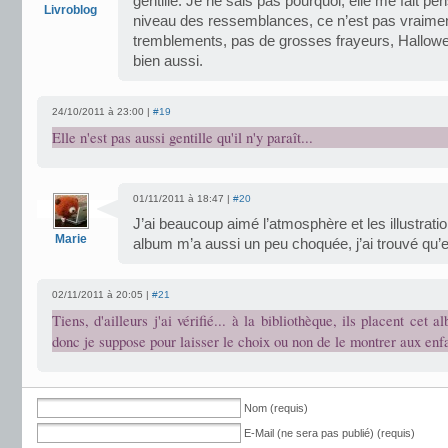
gentille. Je ne sais pas pourquoi, elle me fait p
Livroblog
niveau des ressemblances, ce n’est pas vraimen
tremblements, pas de grosses frayeurs, Hallowe
bien aussi.
24/10/2011 à 23:00 |
#19
Elle n'est pas aussi gentille qu'il n'y paraît...
01/11/2011 à 18:47 |
#20
J’ai beaucoup aimé l’atmosphère et les illustratio
Marie
album m’a aussi un peu choquée, j’ai trouvé qu’e
02/11/2011 à 20:05 |
#21
Tiens, d'ailleurs j'ai vérifié... à la bibliothèque, ils placent cet 
donc je suppose pour laisser le choix ou non de le montrer aux enf
Nom (requis)
E-Mail (ne sera pas publié) (requis)