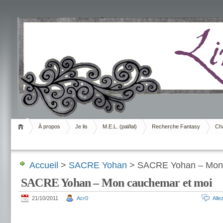
Livrement
À propos
Je lis
M.E.L. (pal/lal)
Recherche Fantasy
Cha
Accueil
>
SACRE Yohan
> SACRE Yohan – Mon 
SACRE Yohan – Mon cauchemar et moi
21/10/2011
Acr0
All
.