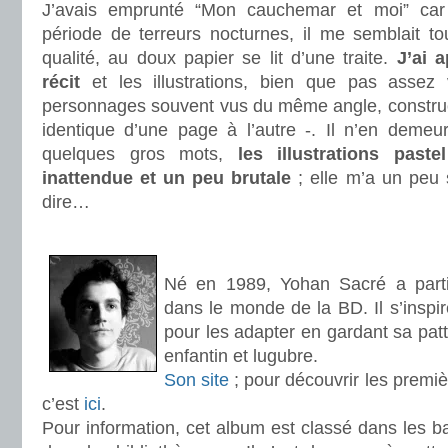
J’avais emprunté “Mon cauchemar et moi” car j
période de terreurs nocturnes, il me semblait to
qualité, au doux papier se lit d’une traite.
J’ai 
récit
et les illustrations, bien que pas asse
personnages souvent vus du même angle, construc
identique d’une page à l’autre -. Il n’en deme
quelques gros mots,
les illustrations pas
inattendue et un peu brutale
; elle m’a un peu 
dire…
.
.
Né en 1989, Yohan Sacré a parti
dans le monde de la BD. Il s’inspir
pour les adapter en gardant sa patte
enfantin et lugubre.
Son site
; pour découvrir les premiè
c’est
ici
.
Pour information, cet album est classé dans les 