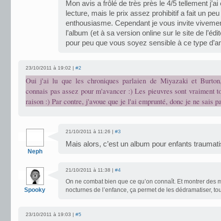
Mon avis a frôlé de très près le 4/5 tellement j’a
lecture, mais le prix assez prohibitif a fait un p
enthousiasme. Cependant je vous invite vivement
l’album (et à sa version online sur le site de l’édi
pour peu que vous soyez sensible à ce type d’
23/10/2011 à 19:02 |
#2
Oui j'ai lu que les chroniques parlaien de Miyazaki et Burto
connais pas assez pour m'avancer :) Les pieuvres sont vraiment t
raison :) Par contre, j'avoue que je l'ai emprunté, donc je ne sais p
21/10/2011 à 11:26 |
#3
Mais alors, c’est un album pour enfants traumati
Neph
21/10/2011 à 11:38 |
#4
On ne combat bien que ce qu’on connaît. Et montrer des m
Spooky
nocturnes de l’enfance, ça permet de les dédramatiser, to
23/10/2011 à 19:03 |
#5