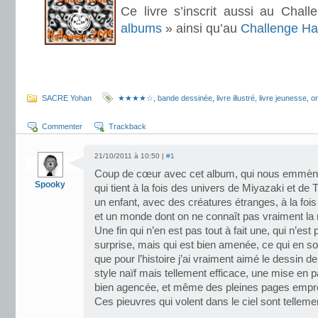
Ce livre s’inscrit aussi au Chal
albums
» ainsi qu’au
Challenge Ha
.
.
SACRE Yohan
★★★★☆
,
bande dessinée
,
livre illustré
,
livre jeunesse
,
on
Commenter
Trackback
21/10/2011 à 10:50 |
#1
Coup de cœur avec cet album, qui nous emmèn
Spooky
qui tient à la fois des univers de Miyazaki et de T
un enfant, avec des créatures étranges, à la foi
et un monde dont on ne connaît pas vraiment la
Une fin qui n’en est pas tout à fait une, qui n’es
surprise, mais qui est bien amenée, ce qui en soi
que pour l’histoire j’ai vraiment aimé le dessin 
style naïf mais tellement efficace, une mise en 
bien agencée, et même des pleines pages empre
Ces pieuvres qui volent dans le ciel sont telleme