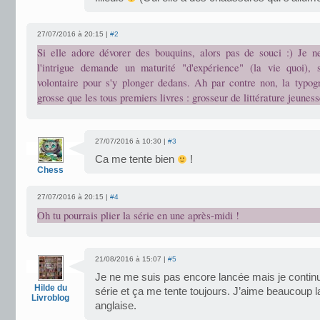
27/07/2016 à 20:15 |
#2
Si elle adore dévorer des bouquins, alors pas de souci :) Je 
l'intrigue demande un maturité "d'expérience" (la vie quoi), 
volontaire pour s'y plonger dedans. Ah par contre non, la typog
grosse que les tous premiers livres : grosseur de littérature jeuness
27/07/2016 à 10:30 |
#3
Ca me tente bien
!
Chess
27/07/2016 à 20:15 |
#4
Oh tu pourrais plier la série en une après-midi !
21/08/2016 à 15:07 |
#5
Je ne me suis pas encore lancée mais je continue
Hilde du
série et ça me tente toujours. J’aime beaucoup l
Livroblog
anglaise.