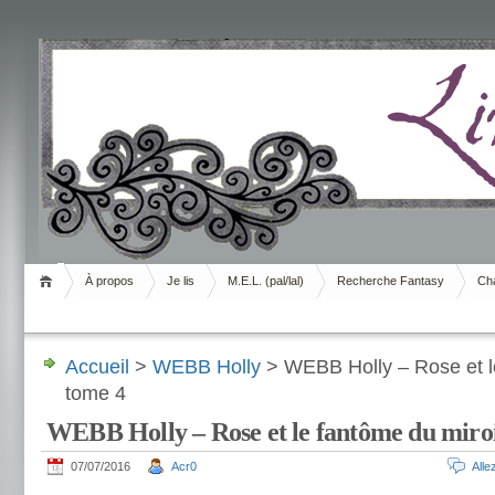
Livrement
À propos
Je lis
M.E.L. (pal/lal)
Recherche Fantasy
Cha
Accueil
>
WEBB Holly
> WEBB Holly – Rose et le
tome 4
WEBB Holly – Rose et le fantôme du miroi
07/07/2016
Acr0
All