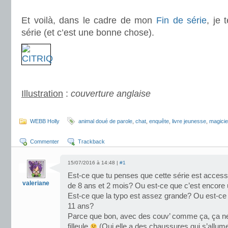
.
Et voilà, dans le cadre de mon
Fin de série
, je 
série (et c’est une bonne chose).
.
Illustration
:
couverture anglaise
.
WEBB Holly
animal doué de parole
,
chat
,
enquête
,
livre jeunesse
,
magicie
Commenter
Trackback
15/07/2016 à 14:48 |
#1
Est-ce que tu penses que cette série est access
valeriane
de 8 ans et 2 mois? Ou est-ce que c’est encore 
Est-ce que la typo est assez grande? Ou est-ce q
11 ans?
Parce que bon, avec des couv’ comme ça, ça ne 
filleule
(Oui elle a des chaussures qui s’allum