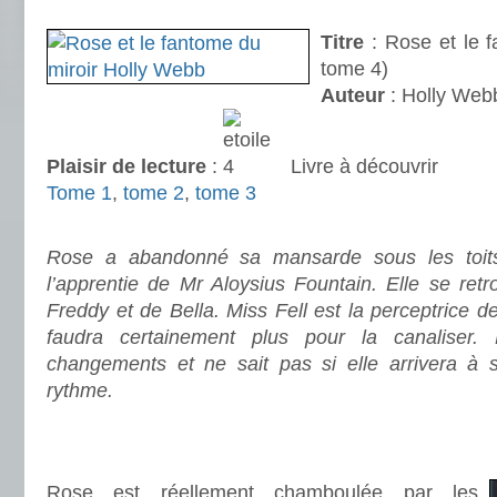
.
Titre
: Rose et le f
tome 4)
Auteur
: Holly Web
Plaisir de lecture
:
Livre à découvrir
Tome 1
,
tome 2
,
tome 3
.
Rose a abandonné sa mansarde sous les toits
l’apprentie de Mr Aloysius Fountain. Elle se ret
Freddy et de Bella. Miss Fell est la perceptrice de 
faudra certainement plus pour la canalise
changements et ne sait pas si elle arrivera à 
rythme.
.
.
Rose est réellement chamboulée par les