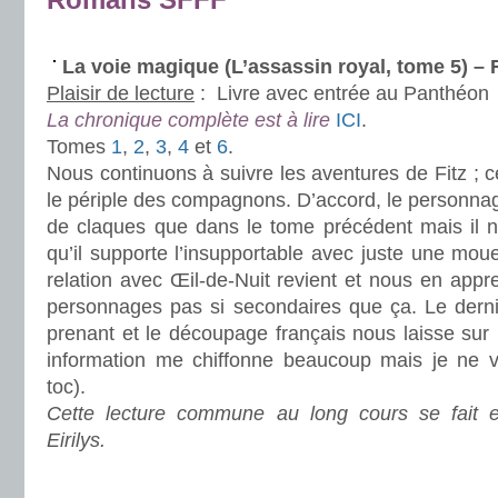
.
La voie magique (L’assassin royal, tome 5) 
Plaisir de lecture
:
Livre avec entrée au Panthéon
La chronique complète est à lire
ICI
.
Tomes
1
,
2
,
3
,
4
et
6
.
Nous continuons à suivre les aventures de Fitz ; c
le périple des compagnons. D’accord, le personnag
de claques que dans le tome précédent mais il 
qu’il supporte l’insupportable avec juste une mou
relation avec Œil-de-Nuit revient et nous en app
personnages pas si secondaires que ça. Le dernier
prenant et le découpage français nous laisse sur 
information me chiffonne beaucoup mais je ne v
toc).
Cette lecture commune au long cours se fait
Eirilys.
.