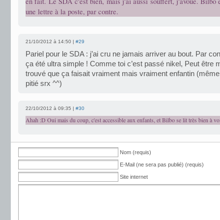
en fait. Le SDA c'est bien, mais j'ai aussi souffert, j'avoue. Bilb
une lettre à la poste, par contre.
21/10/2012 à 14:50 |
#29
Pariel pour le SDA : j’ai cru ne jamais arriver au bout. Par con
ça été ultra simple ! Comme toi c’est passé nikel, Peut être 
trouvé que ça faisait vraiment mais vraiment enfantin (même E
pitié srx ^^)
22/10/2012 à 09:35 |
#30
Ahah :D Oui mais du coup, c'est accessible aux enfants, et Bilbo se lit très bien à vo
Nom (requis)
E-Mail (ne sera pas publié) (requis)
Site internet