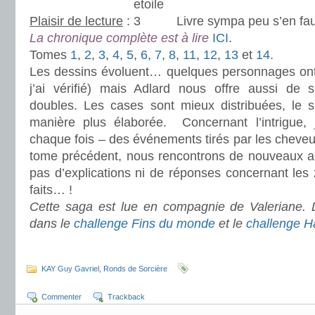
Plaisir de lecture
:
Livre sympa peu s’en fau
La chronique complète est à lire
ICI
.
Tomes
1
,
2
,
3
,
4
,
5
,
6
,
7
,
8
,
11
,
12
,
13
et
14
.
Les dessins évoluent… quelques personnages ont 
j’ai vérifié) mais Adlard nous offre aussi de 
doubles. Les cases sont mieux distribuées, le s
manière plus élaborée. Concernant l’intrigue,
chaque fois – des événements tirés par les cheve
tome précédent, nous rencontrons de nouveaux arr
pas d’explications ni de réponses concernant les
faits… !
Cette saga est lue en compagnie de Valeriane. D
dans le
challenge Fins du monde
et le
challenge H
.
KAY Guy Gavriel
,
Ronds de Sorcière
Commenter
Trackback