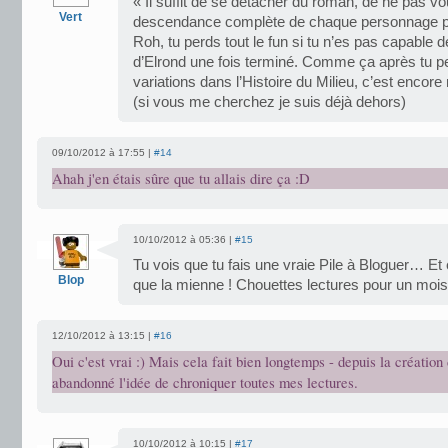
« Il suffit de se détacher du roman, de ne pas v
Vert
descendance complète de chaque personnage pou
Roh, tu perds tout le fun si tu n’es pas capable d
d’Elrond une fois terminé. Comme ça après tu pe
variations dans l’Histoire du Milieu, c’est encore
(si vous me cherchez je suis déjà dehors)
09/10/2012 à 17:55 |
#14
Ahah j'en étais sûre que tu allais dire ça :D
10/10/2012 à 05:36 |
#15
Tu vois que tu fais une vraie Pile à Bloguer… Et 
Blop
que la mienne ! Chouettes lectures pour un mois
12/10/2012 à 13:15 |
#16
Oui c'est vrai :) Mais cela fait bien longtemps - depuis la création 
abandonné l'idée de chroniquer toutes mes lectures.
10/10/2012 à 10:15 |
#17