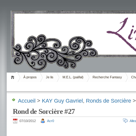
Livrement
À propos
Je lis
M.E.L. (pal/lal)
Recherche Fantasy
Cha
Accueil
>
KAY Guy Gavriel
,
Ronds de Sorcière
>
Rond de Sorcière #27
07/10/2012
Acr0
All
.