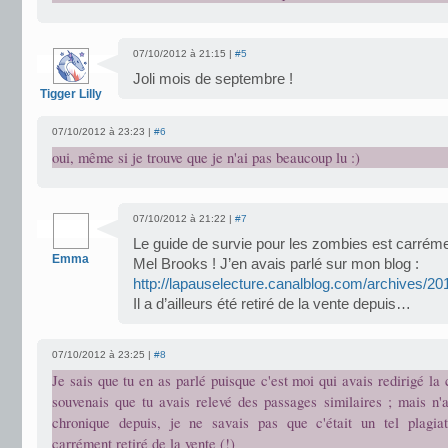
07/10/2012 à 21:15 |
#5
Joli mois de septembre !
Tigger Lilly
07/10/2012 à 23:23 |
#6
oui, même si je trouve que je n'ai pas beaucoup lu :)
07/10/2012 à 21:22 |
#7
Le guide de survie pour les zombies est carrémen
Emma
Mel Brooks ! J’en avais parlé sur mon blog :
http://lapauselecture.canalblog.com/archives/2
Il a d’ailleurs été retiré de la vente depuis…
07/10/2012 à 23:25 |
#8
Je sais que tu en as parlé puisque c'est moi qui avais redirigé la
souvenais que tu avais relevé des passages similaires ; mais n'a
chronique depuis, je ne savais pas que c'était un tel plagiat 
carrément retiré de la vente (!)