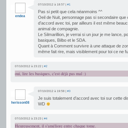
07/10/2012 à 18:57 |
#1
Pas si petit que cela néanmoins ^^
endea
Oeil de Nuit, personnage pas si secondaire que cel
d’accord avec toi, par ailleurs il est même beau
animal de compagnie.
Le Silmarillion, je verrai si un jour je me lance, po
basiques, Bilbo et le SDA.
Quant à Comment survivre à une attaque de zomb
même fait rire, mais visiblement pour toi ce ne fu
07/10/2012 à 23:22 |
#2
oui, lire les basiques, c'est déjà pas mal :)
07/10/2012 à 19:58 |
#3
Je suis totalement d’accord avec toi sur cette d
herisson08
WD
07/10/2012 à 23:23 |
#4
Heureusement, il s'améliore entre chaque tome.