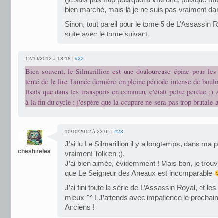
(je sais pas trop pourquoi à vrai dire, puisque ma
bien marché, mais là je ne suis pas vraiment dan
Sinon, tout pareil pour le tome 5 de L’Assassin R
suite avec le tome suivant.
12/10/2012 à 13:18 |
#22
Bien souvent, le Silmarillion est une douloureuse épine pour les 
tenté de le lire l'année dernière en pleine période intense de boulo
lisais que dans les transports en commun, c'était peine perdue ;) 
à la fin du cycle : j'espère que la coupure ne sera pas trop brutal
10/10/2012 à 23:05 |
#23
J’ai lu Le Silmarillion il y a longtemps, dans ma 
cheshirelea
vraiment Tolkien ;).
J’ai bien aimée, évidemment ! Mais bon, je tro
que Le Seigneur des Aneaux est incomparable
J’ai fini toute la série de L’Assassin Royal, et l
mieux ^^ ! J’attends avec impatience le prochai
Anciens !