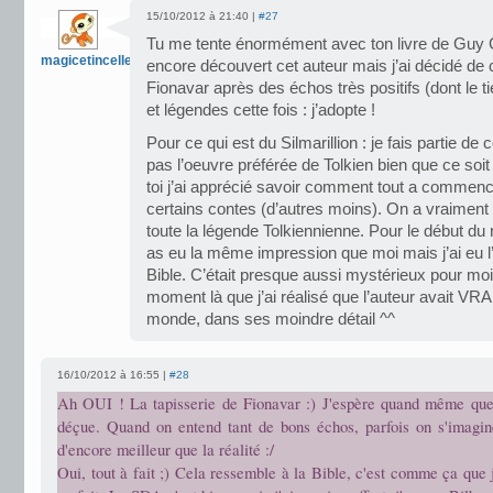
15/10/2012 à 21:40 |
#27
Tu me tente énormément avec ton livre de Guy G
magicetincelle
encore découvert cet auteur mais j’ai décidé de
Fionavar après des échos très positifs (dont le 
et légendes cette fois : j’adopte !
Pour ce qui est du Silmarillion : je fais partie d
pas l’oeuvre préférée de Tolkien bien que ce so
toi j’ai apprécié savoir comment tout a commencé
certains contes (d’autres moins). On a vraiment 
toute la légende Tolkiennienne. Pour le début du r
as eu la même impression que moi mais j’ai eu l
Bible. C’était presque aussi mystérieux pour moi e
moment là que j’ai réalisé que l’auteur avait V
monde, dans ses moindre détail ^^
16/10/2012 à 16:55 |
#28
Ah OUI ! La tapisserie de Fionavar :) J'espère quand même que
déçue. Quand on entend tant de bons échos, parfois on s'imagi
d'encore meilleur que la réalité :/
Oui, tout à fait ;) Cela ressemble à la Bible, c'est comme ça que j