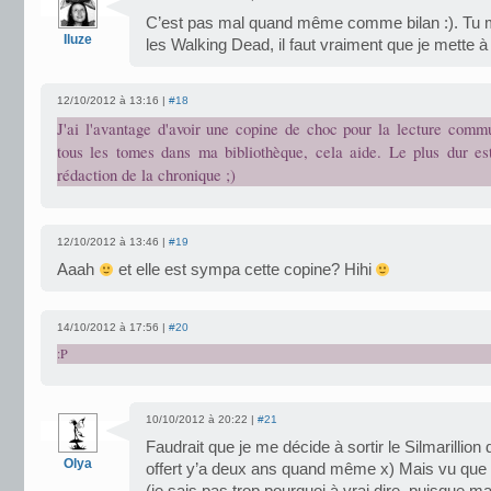
C’est pas mal quand même comme bilan :). Tu 
Iluze
les Walking Dead, il faut vraiment que je mette à 
12/10/2012 à 13:16 |
#18
J'ai l'avantage d'avoir une copine de choc pour la lecture commu
tous les tomes dans ma bibliothèque, cela aide. Le plus dur es
rédaction de la chronique ;)
12/10/2012 à 13:46 |
#19
Aaah
et elle est sympa cette copine? Hihi
14/10/2012 à 17:56 |
#20
:P
10/10/2012 à 20:22 |
#21
Faudrait que je me décide à sortir le Silmarillion 
Olya
offert y’a deux ans quand même x) Mais vu que là