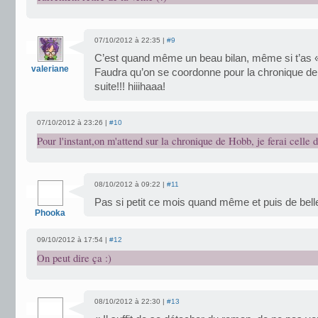
07/10/2012 à 22:35 |
#9
C’est quand même un beau bilan, même si t’as 
valeriane
Faudra qu’on se coordonne pour la chronique 
suite!!! hiiihaaa!
07/10/2012 à 23:26 |
#10
Pour l'instant,on m'attend sur la chronique de Hobb, je ferai celle
08/10/2012 à 09:22 |
#11
Pas si petit ce mois quand même et puis de belle
Phooka
09/10/2012 à 17:54 |
#12
On peut dire ça :)
08/10/2012 à 22:30 |
#13