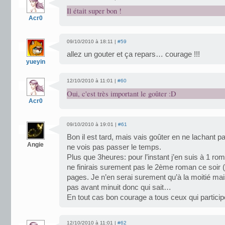
Il était super bon !
Acr0
09/10/2010 à 18:11 |
#59
allez un gouter et ça repars… courage !!!
yueyin
12/10/2010 à 11:01 |
#60
Oui, c'est très important le goûter :D
Acr0
09/10/2010 à 19:01 |
#61
Bon il est tard, mais vais goûter en ne lachant pa
Angie
ne vois pas passer le temps.
Plus que 3heures: pour l’instant j’en suis à 1 ro
ne finirais surement pas le 2ème roman ce soir 
pages. Je n’en serai surement qu’à la moitié m
pas avant minuit donc qui sait…
En tout cas bon courage a tous ceux qui participen
12/10/2010 à 11:01 |
#62