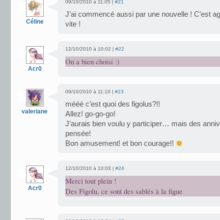
09/10/2010 à 11:05 |
#21
J’ai commencé aussi par une nouvelle ! C’est agr
Céline
vite !
12/10/2010 à 10:02 |
#22
On a bien choisi :)
Acr0
09/10/2010 à 11:10 |
#23
mééé c’est quoi des figolus?!!
valeriane
Allez! go-go-go!
J’aurais bien voulu y participer… mais des ann
pensée!
Bon amusement! et bon courage!!
12/10/2010 à 10:03 |
#24
Merci tout plein !
Acr0
Des Figolu, ce sont des sablés à la figue