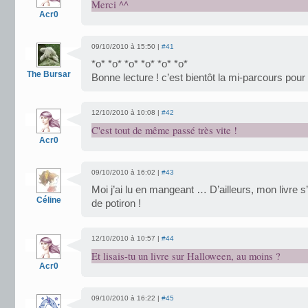
Merci ^^
Acr0
09/10/2010 à 15:50 |
#41
*o* *o* *o* *o* *o* *o*
The Bursar
Bonne lecture ! c’est bientôt la mi-parcours pour
12/10/2010 à 10:08 |
#42
C'est tout de même passé très vite !
Acr0
09/10/2010 à 16:02 |
#43
Moi j’ai lu en mangeant … D’ailleurs, mon livre s
Céline
de potiron !
12/10/2010 à 10:57 |
#44
Et lisais-tu un livre sur Halloween, au moins ?
Acr0
09/10/2010 à 16:22 |
#45