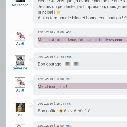
Hehe ! Je vois que ça avance bien de ce côté-là 
Melisende
Je suis un peu lente, j’ai l’impression, mais je pre
principal !
A plus tard pour le bilan et bonne continuation ! ^
12/10/2010 à 11:00 |
#54
Moi aussi j'ai été lente, j'ai juste lu des livres courts 
Acr0
09/10/2010 à 17:58 |
#55
Bon courage !!!!!!!!!!!!!!!
Séverine
12/10/2010 à 11:00 |
#56
Merci tout plein !
Acr0
09/10/2010 à 18:04 |
#57
Bon goûter
Allez Acr0! *o*
Isil
12/10/2010 à 11:00 |
#58