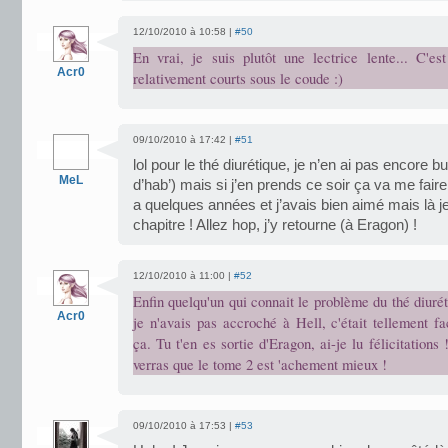
12/10/2010 à 10:58 |
#50
En vrai, je suis plutôt une lectrice lente... C'est
Acr0
relativement courts sous le coude :)
09/10/2010 à 17:42 |
#51
lol pour le thé diurétique, je n’en ai pas encore 
MeL
d’hab’) mais si j’en prends ce soir ça va me faire p
a quelques années et j’avais bien aimé mais là je
chapitre ! Allez hop, j’y retourne (à Eragon) !
12/10/2010 à 11:00 |
#52
Enfin quelqu'un qui connait le problème du thé diuréti
Acr0
je n'avais pas accroché à Hell, c'était tellement f
ça. Tu t'en es sortie d'Eragon, ai-je lu félicitations !
verras que le tome 2 est 'achement mieux !
09/10/2010 à 17:53 |
#53