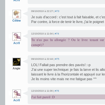
Acr0
09/10/2010 à 22:27 |
#73
Je suis d’accord : c’est tout à fait faisable, et c’
Céline
Par contre, à force de tenir le livre, j’ai le poignet
12/10/2010 à 11:04 |
#74
Tu n'as pas lu allongée ? Ou le livre tenant sur
Acr0
canapé)?
09/10/2010 à 22:44 |
#75
LOL! Fallait pas prendre des pavés! :-p
Angie
J’ai une super technique: je fais la larve et lis a
laissant le livre à la l’horizontale et appuyé sur l
Je lis moins vite mais ne me fatigue pas ^^
12/10/2010 à 11:06 |
#76
J'ai fait pareil :D
Acr0