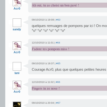
Ah oui, tu as choisi un bon pavé !
Acr0
09/10/2010 à 19:08 |
#63
quelques remuages de pompons par ici ! On moll
sandy
*o* *o* *o* *o* *o* *o*
12/10/2010 à 11:01 |
#64
J'adore tes pompom miss !
Acr0
09/10/2010 à 19:37 |
#65
Courage Acr0, plus que quelques petites heures à
Iani
12/10/2010 à 11:02 |
#66
Fingers in ze nose !
Acr0
09/10/2010 à 20:04 |
#67