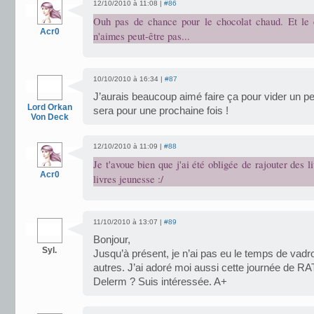
12/10/2010 à 11:08 |
#86
Ouh pas de chance pour le chocolat chaud. Et le c
Acr0
n'aimes peut-être pas...
10/10/2010 à 16:34 |
#87
J’aurais beaucoup aimé faire ça pour vider un 
Lord Orkan
sera pour une prochaine fois !
Von Deck
12/10/2010 à 11:09 |
#88
Je t'avoue bien que j'ai été obligée de rajouter des
Acr0
livres jeunesse :/
11/10/2010 à 13:07 |
#89
Bonjour,
Syl.
Jusqu’à présent, je n’ai pas eu le temps de vadro
autres. J’ai adoré moi aussi cette journée de RAT.
Delerm ? Suis intéressée. A+