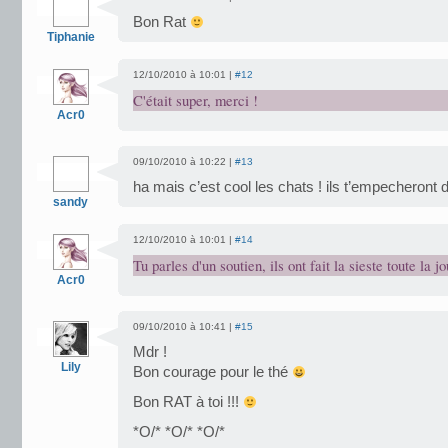
Bon Rat
Tiphanie
12/10/2010 à 10:01 |
#12
C'était super, merci !
Acr0
09/10/2010 à 10:22 |
#13
ha mais c’est cool les chats ! ils t’empecheront d
sandy
12/10/2010 à 10:01 |
#14
Tu parles d'un soutien, ils ont fait la sieste toute la j
Acr0
09/10/2010 à 10:41 |
#15
Mdr !
Lily
Bon courage pour le thé
Bon RAT à toi !!!
*O/* *O/* *O/*