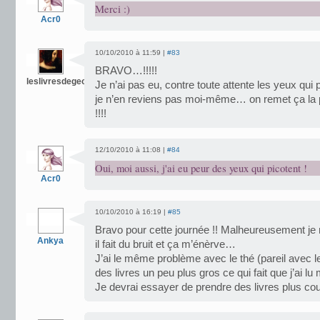
Merci :)
Acr0
10/10/2010 à 11:59 |
#83
BRAVO…!!!!!
leslivresdegeorgesandetmoi
Je n’ai pas eu, contre toute attente les yeux qui p
je n’en reviens pas moi-même… on remet ça la pr
!!!!
12/10/2010 à 11:08 |
#84
Oui, moi aussi, j'ai eu peur des yeux qui picotent !
Acr0
10/10/2010 à 16:19 |
#85
Bravo pour cette journée !! Malheureusement je 
Ankya
il fait du bruit et ça m’énèrve…
J’ai le même problème avec le thé (pareil avec l
des livres un peu plus gros ce qui fait que j’ai l
Je devrai essayer de prendre des livres plus co