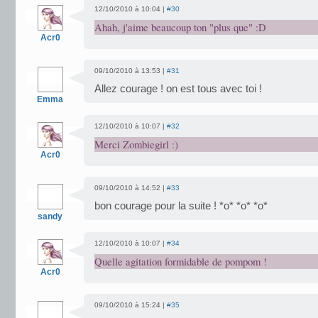
12/10/2010 à 10:04 |
#30
Ahah, j'aime beaucoup ton "plus que" :D
Acr0
09/10/2010 à 13:53 |
#31
Allez courage ! on est tous avec toi !
Emma
12/10/2010 à 10:07 |
#32
Merci Zombiegirl :)
Acr0
09/10/2010 à 14:52 |
#33
bon courage pour la suite ! *o* *o* *o*
sandy
12/10/2010 à 10:07 |
#34
Quelle agitation formidable de pompom !
Acr0
09/10/2010 à 15:24 |
#35