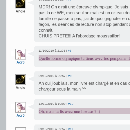
MDR! On dirait une épreuve olympique. Je suis 
Angie
pas la ce WE, mon seul animal est un oiseau d
famille ne passera pas, j’ai de quoi grignoter en 
façon, les séances de lecture non stop pendant 
connait.
CHUIS PRETE!!! A l’abordage moussaillon!
11/10/2010 à 21:03 |
#8
Quelle forme olympique tu tiens avec tes pompoms :
Acr0
09/10/2010 à 09:57 |
#9
Ah oui j’oubliais, mon livre est chargé et en cas 
Angie
chargeur sous la main ^^
12/10/2010 à 10:00 |
#10
Oh, mais tu lis avec une liseuse ? :)
Acr0
09/10/2010 à 09:57 |
#11