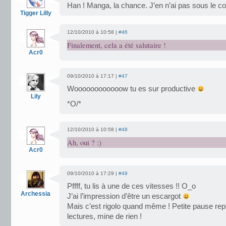
Han ! Manga, la chance. J’en n’ai pas sous le c
Tigger Lilly
12/10/2010 à 10:58 |
#46
Finalement, cela a été salutaire !
Acr0
09/10/2010 à 17:17 |
#47
Woooooooooooow tu es sur productive
Lily
*O/*
12/10/2010 à 10:58 |
#48
Ah, oui ? :)
Acr0
09/10/2010 à 17:29 |
#49
Pffff, tu lis à une de ces vitesses !! O_o
Archessia
J’ai l’impression d’être un escargot
Mais c’est rigolo quand même ! Petite pause rep
lectures, mine de rien !