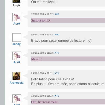
On est motivée!!!
Angie
12/10/2010 à 11:02 |
#68
Surtout toi :D
Acr0
09/10/2010 à 21:51 |
#69
Bravo pour cette journée de lecture ! ;o)
sandy
12/10/2010 à 11:03 |
#70
Merci !
Acr0
09/10/2010 à 22:11 |
#71
Félicitation pour ces 12h ! o/
Archessia
En plus, tu t’es amusée, sans efforts ni douleur
12/10/2010 à 11:03 |
#72
Oui, heureusement !