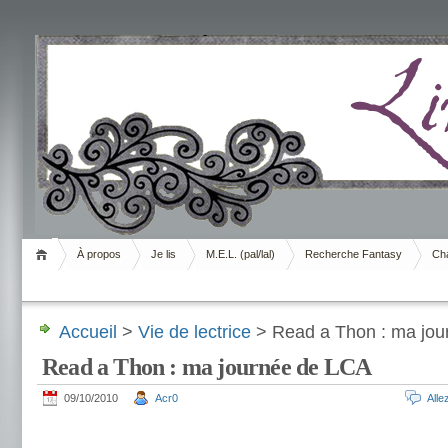
Livrement
À propos
Je lis
M.E.L. (pal/lal)
Recherche Fantasy
Cha
Accueil
>
Vie de lectrice
> Read a Thon : ma jou
Read a Thon : ma journée de LCA
09/10/2010
Acr0
All
.