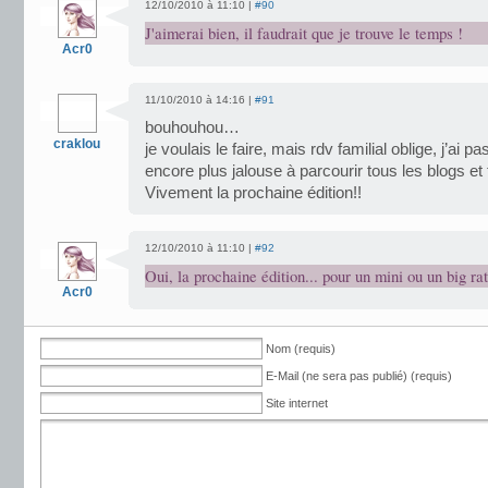
12/10/2010 à 11:10 |
#90
J'aimerai bien, il faudrait que je trouve le temps !
Acr0
11/10/2010 à 14:16 |
#91
bouhouhou…
craklou
je voulais le faire, mais rdv familial oblige, j’ai p
encore plus jalouse à parcourir tous les blogs 
Vivement la prochaine édition!!
12/10/2010 à 11:10 |
#92
Oui, la prochaine édition... pour un mini ou un big rat
Acr0
Nom (requis)
E-Mail (ne sera pas publié) (requis)
Site internet