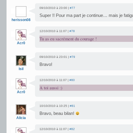
09/10/2010 à 23:00 |
#77
Super !! Pour ma part je continue… mais je fat
herisson08
12/10/2010 à 11:07 |
#78
Tu as eu sacrément du courage !
Acr0
09/10/2010 à 23:01 |
#79
Bravo!
Isil
12/10/2010 à 11:07 |
#80
A toi aussi :)
Acr0
10/10/2010 à 10:25 |
#81
Bravo, beau bilan!
Alicia
12/10/2010 à 11:07 |
#82