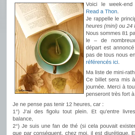
Voici le week-end 
Read a Thon
.
Je rappelle le princi
heures (mini) ou 24 
Nous sommes 81 part
le – de nombreux
départ est annoncé
pas de tous nous en
référencés ici
.
Ma liste de mini-rat
Ce billet sera mis à
journée. Merci à to
penseront très fort 
Je ne pense pas tenir 12 heures, car :
1°) J’ai des figolu tout plein. Et qu’entre livr
balance,
2°) Je suis une fan de thé (si cela pouvait existe
que par conséquent, chez moi, il est diurétique. Et