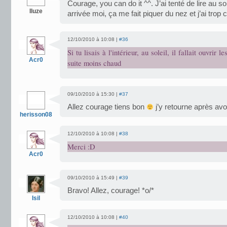
Courage, you can do it ^^. J’ai tenté de lire au so
Iluze
arrivée moi, ça me fait piquer du nez et j’ai trop 
12/10/2010 à 10:08 |
#36
Si tu lisais à l'intérieur, au soleil, il fallait ouvrir l
Acr0
suite moins chaud
09/10/2010 à 15:30 |
#37
Allez courage tiens bon
j’y retourne après av
herisson08
12/10/2010 à 10:08 |
#38
Merci :D
Acr0
09/10/2010 à 15:49 |
#39
Bravo! Allez, courage! *o/*
Isil
12/10/2010 à 10:08 |
#40