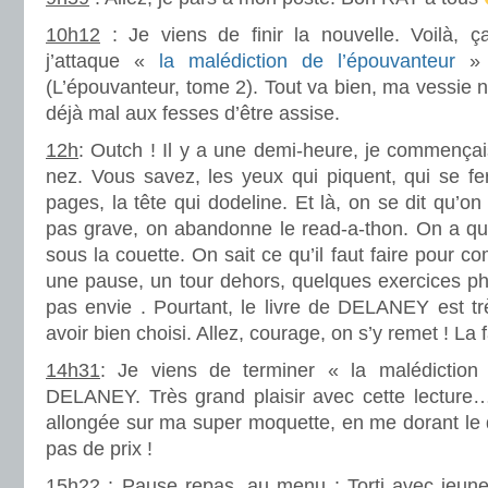
10h12
: Je viens de finir la nouvelle. Voilà, ça
j’attaque «
la malédiction de l’épouvanteur
» 
(L’épouvanteur, tome 2). Tout va bien, ma vessie ne
déjà mal aux fesses d’être assise.
12h
: Outch ! Il y a une demi-heure, je commença
nez. Vous savez, les yeux qui piquent, qui se fe
pages, la tête qui dodeline. Et là, on se dit qu’on 
pas grave, on abandonne le read-a-thon. On a qu’
sous la couette. On sait ce qu’il faut faire pour co
une pause, un tour dehors, quelques exercices ph
pas envie . Pourtant, le livre de DELANEY est trè
avoir bien choisi. Allez, courage, on s’y remet ! La 
14h31
: Je viens de terminer « la malédiction
DELANEY. Très grand plaisir avec cette lecture… 
allongée sur ma super moquette, en me dorant le do
pas de prix !
15h22
: Pause repas, au menu : Torti avec jeun