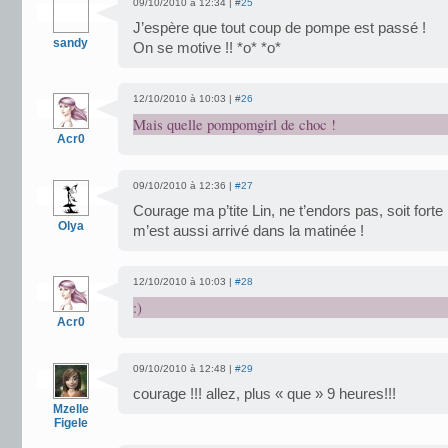
09/10/2010 à 12:34 |
#25
J’espère que tout coup de pompe est passé !
sandy
On se motive !! *o* *o*
12/10/2010 à 10:03 |
#26
Mais quelle pompomgirl de choc !
Acr0
09/10/2010 à 12:36 |
#27
Courage ma p’tite Lin, ne t’endors pas, soit forte
Olya
m’est aussi arrivé dans la matinée !
12/10/2010 à 10:03 |
#28
:)
Acr0
09/10/2010 à 12:48 |
#29
courage !!! allez, plus « que » 9 heures!!!
Mzelle
Figele