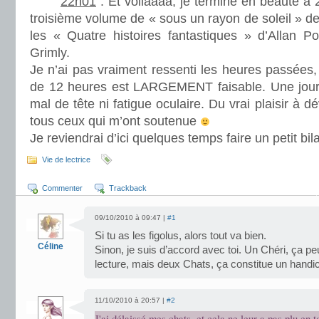
22h01
: Et voilàààà, je termine en beauté à
troisième volume de « sous un rayon de soleil » 
les « Quatre histoires fantastiques » d’Allan Po
Grimly.
Je n’ai pas vraiment ressenti les heures passées
de 12 heures est LARGEMENT faisable. Une journ
mal de tête ni fatigue oculaire. Du vrai plaisir à dé
tous ceux qui m’ont soutenue
Je reviendrai d’ici quelques temps faire un petit bi
Vie de lectrice
Commenter
Trackback
09/10/2010 à 09:47 |
#1
Si tu as les figolus, alors tout va bien.
Céline
Sinon, je suis d’accord avec toi. Un Chéri, ça p
lecture, mais deux Chats, ça constitue un handic
11/10/2010 à 20:57 |
#2
J'ai délaissé mes chats, et cela ne leur a pas plu en t