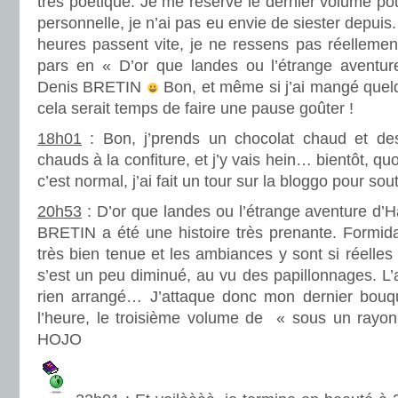
très poétique. Je me réserve le dernier volume pour
personnelle, je n’ai pas eu envie de siester depuis.
heures passent vite, je ne ressens pas réellement
pars en « D’or que landes ou l’étrange aventur
Denis BRETIN
Bon, et même si j’ai mangé quelq
cela serait temps de faire une pause goûter !
18h01
: Bon, j’prends un chocolat chaud et de
chauds à la confiture, et j’y vais hein… bientôt, qu
c’est normal, j’ai fait un tour sur la bloggo pour sout
20h53
: D’or que landes ou l’étrange aventure d’H
BRETIN a été une histoire très prenante. Formidab
très bien tenue et les ambiances y sont si réelles
s’est un peu diminué, au vu des papillonnages. L’a
rien arrangé… J’attaque donc mon dernier bouquin
l’heure, le troisième volume de « sous un rayon
HOJO
.