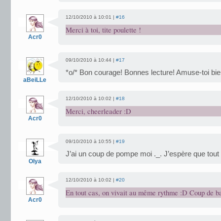
12/10/2010 à 10:01 |
#16
Merci à toi, tite poulette !
Acr0
09/10/2010 à 10:44 |
#17
*o/* Bon courage! Bonnes lecture! Amuse-toi bien
aBeiLLe
12/10/2010 à 10:02 |
#18
Merci, cheerleader :D
Acr0
09/10/2010 à 10:55 |
#19
J’ai un coup de pompe moi ._. J’espère que tout
Olya
12/10/2010 à 10:02 |
#20
En tout cas, on vivait au même rythme :D Coup de 
Acr0