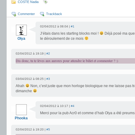
COSTE Nadia
Commenter
Trackback
02/04/2012 à 08:04 |
#1
J’étais dans les starting blocks moi !
Déjà posé ma questi
Olya
le déroulement de ce mois
02/04/2012 à 19:19 |
#2
Dis donc, tu te lèves aux aurores pour attendre le billet et commenter ? :)
03/04/2012 à 08:25 |
#3
Ahah
Non, c’est juste que mon horloge biologique ne me laisse pas tra
dimanche
02/04/2012 à 10:17 |
#4
Merci pour la pub Acr0 et comme d’hab Olya a été preums
Phooka
02/04/2012 à 19:20 |
#5