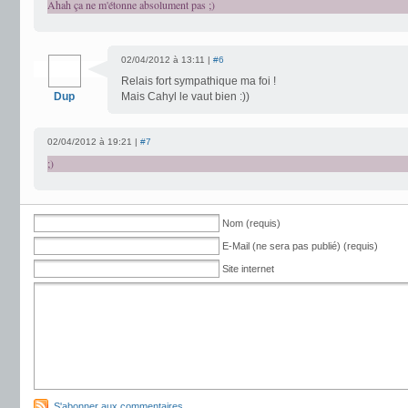
Ahah ça ne m'étonne absolument pas ;)
02/04/2012 à 13:11 |
#6
Relais fort sympathique ma foi !
Dup
Mais Cahyl le vaut bien :))
02/04/2012 à 19:21 |
#7
;)
Nom (requis)
E-Mail (ne sera pas publié) (requis)
Site internet
S'abonner aux commentaires