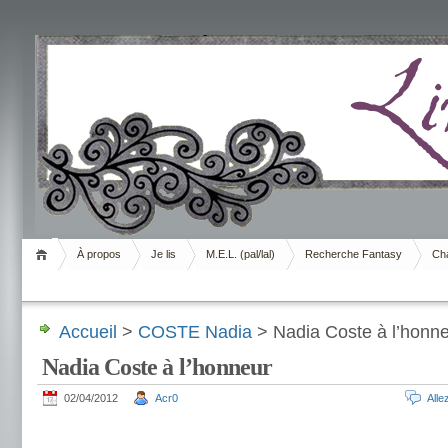
Livrement
À propos
Je lis
M.E.L. (pal/lal)
Recherche Fantasy
Cha
Accueil
>
COSTE Nadia
> Nadia Coste à l’honn
Nadia Coste à l’honneur
02/04/2012
Acr0
All
.