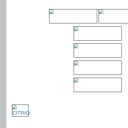
.
.
.