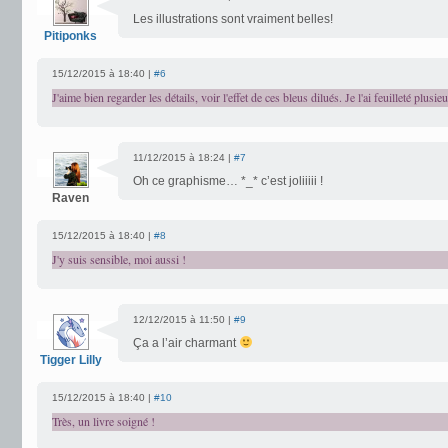
Les illustrations sont vraiment belles!
Pitiponks
15/12/2015 à 18:40 |
#6
J'aime bien regarder les détails, voir l'effet de ces bleus dilués. Je l'ai feuilleté plusieu
11/12/2015 à 18:24 |
#7
Oh ce graphisme… *_* c’est joliiiii !
Raven
15/12/2015 à 18:40 |
#8
J'y suis sensible, moi aussi !
12/12/2015 à 11:50 |
#9
Ça a l’air charmant
Tigger Lilly
15/12/2015 à 18:40 |
#10
Très, un livre soigné !