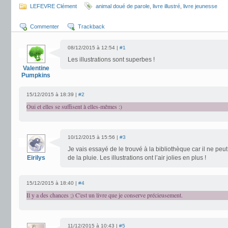
LEFEVRE Clément
animal doué de parole
,
livre illustré
,
livre jeunesse
Commenter
Trackback
08/12/2015 à 12:54 |
#1
Les illustrations sont superbes !
Valentine
Pumpkins
15/12/2015 à 18:39 |
#2
Oui et elles se suffisent à elles-mêmes :)
10/12/2015 à 15:56 |
#3
Je vais essayé de le trouvé à la bibliothèque car il ne peu
Eirilys
de la pluie. Les illustrations ont l’air jolies en plus !
15/12/2015 à 18:40 |
#4
Il y a des chances ;) C'est un livre que je conserve précieusement.
11/12/2015 à 10:43 |
#5