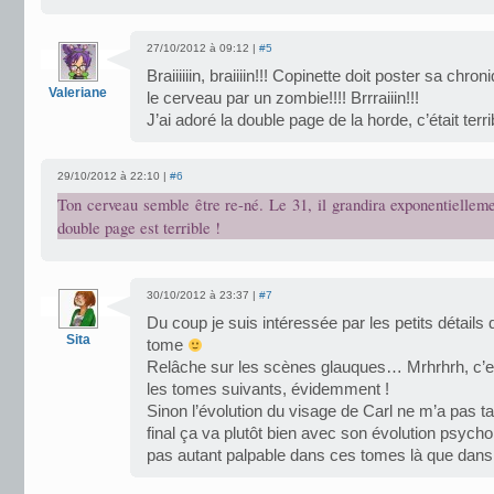
27/10/2012 à 09:12 |
#5
Braiiiiiin, braiiiin!!! Copinette doit poster sa chro
Valeriane
le cerveau par un zombie!!!! Brrraiiin!!!
J’ai adoré la double page de la horde, c’était terr
29/10/2012 à 22:10 |
#6
Ton cerveau semble être re-né. Le 31, il grandira exponentiellem
double page est terrible !
30/10/2012 à 23:37 |
#7
Du coup je suis intéressée par les petits détails q
Sita
tome
Relâche sur les scènes glauques… Mrhrhrh, c’e
les tomes suivants, évidemment !
Sinon l’évolution du visage de Carl ne m’a pas ta
final ça va plutôt bien avec son évolution psycho
pas autant palpable dans ces tomes là que dans la