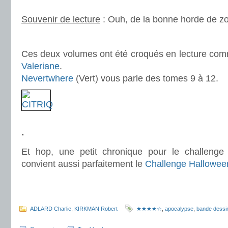
.
Souvenir de lecture
: Ouh, de la bonne horde de zo
.
Ces deux volumes ont été croqués en lecture co
Valeriane
.
Nevertwhere
(Vert) vous parle des tomes 9 à 12.
.
.
Et hop, une petit chronique pour le challeng
convient aussi parfaitement le
Challenge Hallowee
.
.
ADLARD Charlie
,
KIRKMAN Robert
★★★★☆
,
apocalypse
,
bande dessi