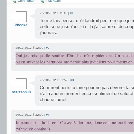
Commenter
Trackback
25/10/2012 à 11:40 |
#1
Tu me fais penser qu’il faudrait peut-être que je 
Phooka
cette série jusqu’au T6 et là j’ai saturé et du cou
j’adorais.
25/10/2012 à 12:09 |
#2
Oui je crois qu'elle souffre d'être lue très rapidement. Un peu 
ou en suivant les parutions me parait plus judicieux pour mieux en p
25/10/2012 à 21:52 |
#3
Comment peux-tu faire pour ne pas dévorer la sé
herisson08
n’ai à aucun moment eu ce sentiment de saturati
chaque tome!
29/10/2012 à 22:09 |
#4
Je peux car je la lis en LC avec Valeriane, donc cela ne me force
rythme en combo ;)