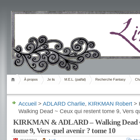
Livrement
À propos
Je lis
M.E.L. (pal/lal)
Recherche Fantasy
Cha
Accueil
>
ADLARD Charlie
,
KIRKMAN Robert
> 
Walking Dead ~ Ceux qui restent tome 9, Vers q
KIRKMAN & ADLARD – Walking Dead ~ C
tome 9, Vers quel avenir ? tome 10