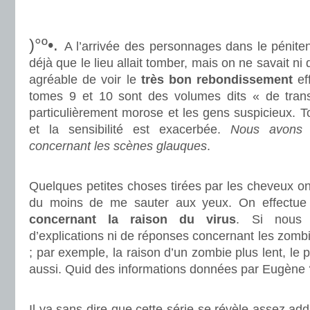
.
.
)°º•.
A l’arrivée des personnages dans le péniten
déjà que le lieu allait tomber, mais on ne savait n
agréable de voir le
très bon rebondissement
ef
tomes 9 et 10 sont des volumes dits « de trans
particulièrement morose et les gens suspicieux. T
et la sensibilité est exacerbée.
Nous avons 
concernant les scènes glauques
.
.
Quelques petites choses tirées par les cheveux o
du moins de me sauter aux yeux. On effectu
concernant la raison du virus
. Si nous 
d’explications ni de réponses concernant les zombi
; par exemple, la raison d’un zombie plus lent, l
aussi. Quid des informations données par Eugène 
.
Il va sans dire que cette série se révèle assez ad