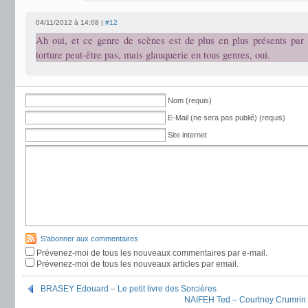
04/11/2012 à 14:08 |
#12
Ah oui, et ce genre de scènes est de plus en plus présents par l
torture peut-être pas, mais glauquerie en tous genres, oui.
Nom (requis)
E-Mail (ne sera pas publié) (requis)
Site internet
S'abonner aux commentaires
Prévenez-moi de tous les nouveaux commentaires par e-mail.
Prévenez-moi de tous les nouveaux articles par email.
BRASEY Edouard – Le petit livre des Sorcières
NAIFEH Ted – Courtney Crumrin e