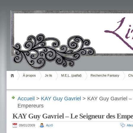
Livrement
À propos
Je lis
M.E.L. (pal/lal)
Recherche Fantasy
Cha
Accueil
>
KAY Guy Gavriel
> KAY Guy Gavriel –
Empereurs
KAY Guy Gavriel – Le Seigneur des Empe
09/01/2009
Acr0
All