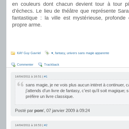
en couleurs dont chacun devient tour à tour pio
d’échecs. Le lieu de théâtre que représente Sar
fantastique : la ville est mystérieuse, profond
propre arme.
.
.
KAY Guy Gavriel
♥
,
fantasy
,
univers sans magie apparente
Commenter
Trackback
14/04/2011 à 16:51 |
#1
sans magie, je ne vois plus aucun intéret à continuer, 
j’attends d’un livre de fantasy, c’est qu’il soit magique; s
préfère un livre classique.
Posté par
pom
‘, 07 janvier 2009 à 09:24
14/04/2011 à 16:53 |
#2