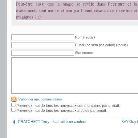
Peut-être aussi que la magie se révèle dans l’écriture et la
évènements sont mense et non par l’omniprésence de monstres et 
magiques ? ;)
Nom (requis)
E-Mail (ne sera pas publié) (requis)
Site internet
S'abonner aux commentaires
Prévenez-moi de tous les nouveaux commentaires par e-mail.
Prévenez-moi de tous les nouveaux articles par email.
PRATCHETT Terry – La huitième couleur
KAY Guy G