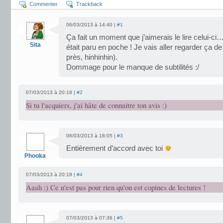
Commenter
Trackback
06/03/2013 à 14:40 |
#1
Ça fait un moment que j’aimerais le lire celui-ci
Sita
était paru en poche ! Je vais aller regarder ça d
près, hinhinhin).
Dommage pour le manque de subtilités :/
07/03/2013 à 20:18 |
#2
Si tu l'acquiers, j'ai hâte de connaitre ton avis :)
06/03/2013 à 18:05 |
#3
Entièrement d’accord avec toi
Phooka
07/03/2013 à 20:18 |
#4
Aaah :) Ce n'est pas pour rien qu'on est copines de lectures !
07/03/2013 à 07:36 |
#5