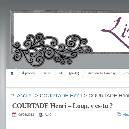
Livrement
À propos
Je lis
M.E.L. (pal/lal)
Recherche Fantasy
Cha
Accueil
>
COURTADE Henri
> COURTADE Henri 
COURTADE Henri – Loup, y es-tu ?
06/03/2013
Acr0
All
.