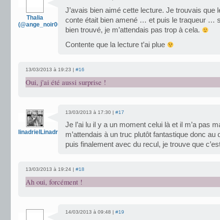
J’avais bien aimé cette lecture. Je trouvais que
Thalia
conte était bien amené … et puis le traqueur … so
(@ange_noir007)
bien trouvé, je m’attendais pas trop à cela.
Contente que la lecture t’ai plue
13/03/2013 à 19:23 |
#16
Oui, j'ai été aussi surprise !
13/03/2013 à 17:30 |
#17
Je l’ai lu il y a un moment celui là et il m’a pa
linadrielLinadriel
m’attendais à un truc plutôt fantastique donc au 
puis finalement avec du recul, je trouve que c’
13/03/2013 à 19:24 |
#18
Ah oui, forcément !
14/03/2013 à 09:48 |
#19