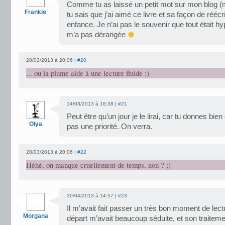
Comme tu as laissé un petit mot sur mon blog (m
Frankie
tu sais que j’ai aimé ce livre et sa façon de réécr
enfance. Je n’ai pas le souvenir que tout était h
m’a pas dérangée
28/03/2013 à 20:06 |
#20
... ou la plume aide à une lecture fluide :)
14/03/2013 à 16:38 |
#21
Peut être qu’un jour je le lirai, car tu donnes bie
Olya
pas une priorité. On verra.
28/03/2013 à 20:06 |
#22
Héhé, on manque cruellement de temps, non ? ;)
30/04/2013 à 14:57 |
#23
Il m’avait fait passer un très bon moment de lectur
Morgana
départ m’avait beaucoup séduite, et son traitem