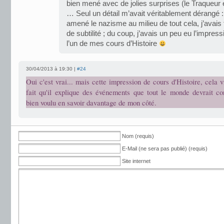
bien mené avec de jolies surprises (le Traqueur 
… Seul un détail m’avait véritablement dérangé : 
amené le nazisme au milieu de tout cela, j’avais
de subtilité ; du coup, j’avais un peu eu l’impres
l’un de mes cours d’Histoire
30/04/2013 à 19:30 |
#24
Oui c'est vrai... mais cette impression de cours d'Histoire, cela v
fait qu'il explique des événements que tout le monde devrait con
bien voulu en savoir davantage de mon côté.
Nom (requis)
E-Mail (ne sera pas publié) (requis)
Site internet