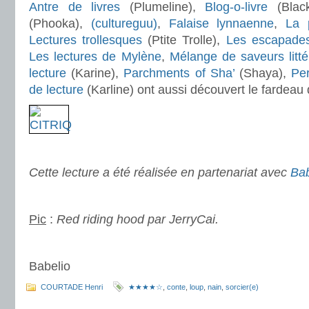
Antre de livres
(Plumeline),
Blog-o-livre
(Blac
(Phooka),
(cultureguu)
,
Falaise lynnaenne
,
La p
Lectures trollesques
(Ptite Trolle),
Les escapades 
Les lectures de Mylène
,
Mélange de saveurs litté
lecture
(Karine),
Parchments of Sha’
(Shaya),
Pe
de lecture
(Karline) ont aussi découvert le fardeau
.
Cette lecture a été réalisée en partenariat avec
Bab
.
Pic
:
Red riding hood par JerryCai.
.
Babelio
COURTADE Henri
★★★★☆
,
conte
,
loup
,
nain
,
sorcier(e)