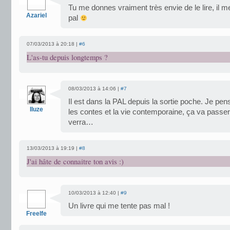
Tu me donnes vraiment très envie de le lire, il m
Azariel
pal
07/03/2013 à 20:18 |
#6
L'as-tu depuis longtemps ?
08/03/2013 à 14:06 |
#7
Il est dans la PAL depuis la sortie poche. Je pen
Iluze
les contes et la vie contemporaine, ça va pass
verra…
13/03/2013 à 19:19 |
#8
J'ai hâte de connaitre ton avis :)
10/03/2013 à 12:40 |
#9
Un livre qui me tente pas mal !
Freelfe