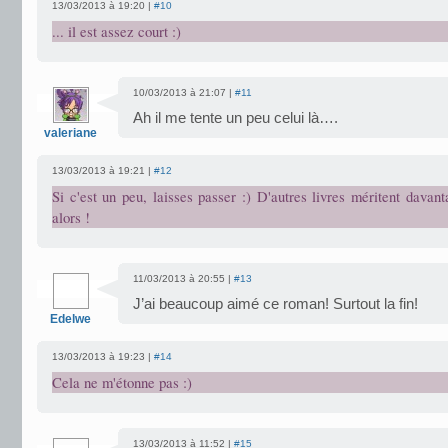
13/03/2013 à 19:20 |
#10
... il est assez court :)
10/03/2013 à 21:07 |
#11
Ah il me tente un peu celui là….
valeriane
13/03/2013 à 19:21 |
#12
Si c'est un peu, laisses passer :) D'autres livres méritent davant
alors !
11/03/2013 à 20:55 |
#13
J’ai beaucoup aimé ce roman! Surtout la fin!
Edelwe
13/03/2013 à 19:23 |
#14
Cela ne m'étonne pas :)
13/03/2013 à 11:52 |
#15