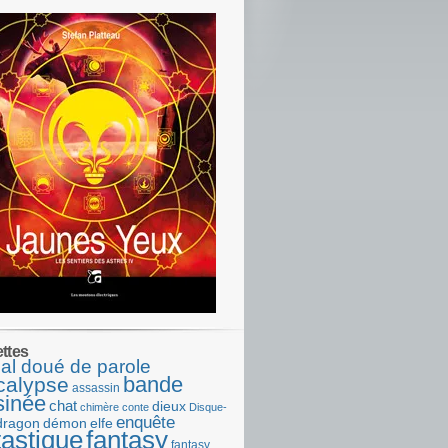
ettes
al doué de parole
bande
calypse
assassin
sinée
chat
dieux
chimère
conte
Disque-
enquête
dragon
démon
elfe
tastique
fantasy
fantasy