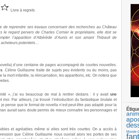
Livre à regrets
ide de reprendre ses travaux concernant des recherches au Château
s le regard pervers de Charles Cornier le propriétaire, elle doit se
mpter l’apparition d’Albérède d’Aunis et son amant Thibault de
s acheteurs potentiels…
novella) d’une centaine de pages accompagné de courtes nouvelles.
es
. Céline Guillaume traite de sujets peu évidents ou du moins, pas
la mort infantile, la réincarnation, les apparitions, etc. On notera que
elles.
nité », j’ai eu beaucoup de mal à rentrer dedans : il y avait
une
et moi. Par ailleurs, j’ai trouvé l’introduction du fantastique brutale et
je pense que le format de novella n’est peut-être pas adapté pour la
Étiqu
oman aurait sans doute permis de mieux connaitre les personnages et
anim
apo
des
ibles et agréables même si elles sont très courtes. On a accès à
Monde
fan
pression que Céline Guillaume nous ouvrait alors les portes de ses