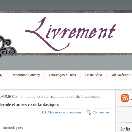
al)
Recherche Fantasy
Challenges & Défis
Fin de Série
Défi Valériacr0
UME Céline – La perle d’éternité et autres récits fantastiques
ité et autres récits fantastiques
Allez aux commentaires
Commenter
its fantastiques
Je lis