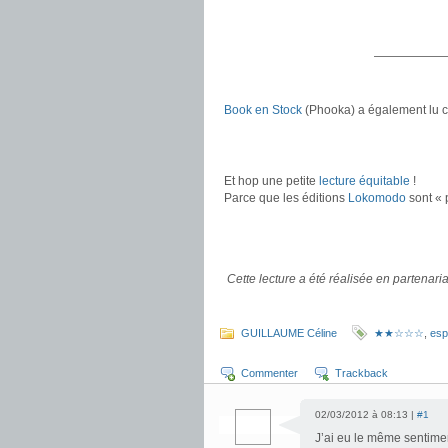
.
.
——————
.
Book en Stock
(Phooka) a également lu ce
.
.
Et hop une petite
lecture équitable
!
Parce que les éditions
Lokomodo
sont « 
.
.
.
Cette lecture a été réalisée en partenar
.
GUILLAUME Céline
★★☆☆☆
,
espr
Commenter
Trackback
02/03/2012 à 08:13 |
#1
J’ai eu le même sentime