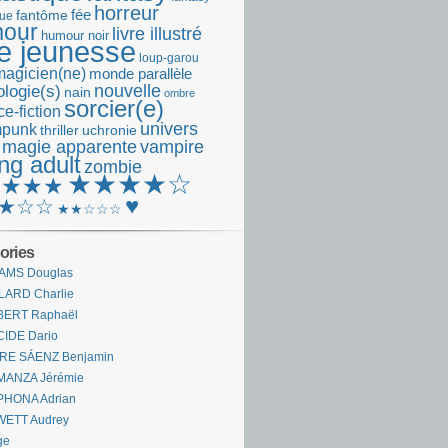
horreur
fantôme
fée
que
our
livre illustré
humour noir
re jeunesse
loup-garou
magicien(ne)
monde parallèle
nouvelle
logie(s)
nain
ombre
sorcier(e)
e-fiction
univers
mpunk
thriller
uchronie
 magie apparente
vampire
ng adult
zombie
★★★★☆
★★★★
♥
★☆☆
★★☆☆☆
ories
AMS Douglas
LARD Charlie
BERT Raphaël
CIDE Dario
IRE SÁENZ Benjamin
MANZA Jérémie
PHONA Adrian
WETT Audrey
ge