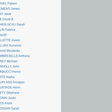
AVEL Fabien
EMENS James
AT Janik
 David B.
HEN-SCALI Sarah
IN Fabrice
lectif
LLETTE Xavier
LLINS Suzanne
onel Moutarde
MBREXELLE Anthony
NEY Michael
NNOLLY John
RBUCCI Pierre
STE Nadia
UPLAND Douglas
URTADE Henri
ETY Stéphane
ONIN Justin
OS Anaïs
OSSAN Sarah