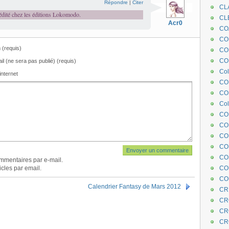
Répondre
|
Citer
CL
t édité chez les éditions Lokomodo.
CL
Acr0
CO
COE
(requis)
CO
COL
il (ne sera pas publié) (requis)
Col
internet
CO
CO
Col
CO
CO
CO
CO
CO
mmentaires par e-mail.
cles par email.
CO
CO
Calendrier Fantasy de Mars 2012
CR
CR
CR
CR