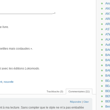
An
AN
——————————————————~*
AN
AR
AR
 livre.
AST
AT
AU
Aut
petites mais costaudes ».
BA
BA
BA
BA
iat avec les éditions Lokomodo.
BAR
BA
BEA
it
,
nouvelle
BE
BE
Trackbacks (3)
Commentaires (11)
BE
BE
Répondre
|
Citer
Be
nt à ma lecture. Sans compter que le style ne m’a pas emballée