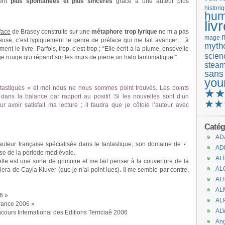
ent
plus spontanées et plus sincères
grâce à une auteur plus
histori
hum
liv
face
de Brasey construite sur une
métaphore trop lyrique
ne m’a pas
mage
rieuse, c’est typiquement le genre de préface qui me fait avancer… à
mytho
ent le livre. Parfois, trop, c’est trop ; “Elle écrit à la plume, ensevelie
scienc
ge rouge qui répand sur les murs de pierre un halo fantomatique.”
stea
sans
you
fantastiques » et moi nous ne nous sommes point trouvés. Les points
★
dans la balance par rapport au positif. Si les nouvelles sont d’un
★★
ur avoir satisfait ma lecture ; il faudra que je côtoie l’auteur avec
Catég
AD
uteur française spécialisée dans le fantastique, son domaine de
AD
se de la période médiévale.
AL
lle est une sorte de grimoire et me fait penser à la couverture de la
AL
a de Cayla Kluver (que je n’ai point lues). Il me semble par contre,
AL
AL
6 »
AL
France 2006 »
AL
cours International des Editions Terriciaê 2006
An