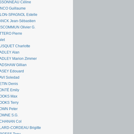
SSONNEAU Céline
ANCO Guillaume
LLON-SPAGNOL Estelle
ANCK Jean-Sébastien
ISCOMMUN Olivier G.
TTERO Pierre
let
USQUET Charlotte
ADLEY Alan
ADLEY Marion Zimmer
ADSHAW Gillian
ASEY Edouard
AVI Soledad
ETIN Denis
ONTË Emily
OOKS Max
OOKS Terry
OWN Peter
OWNE S.G.
CHANAN Col
LARD-CORDEAU Brigitte