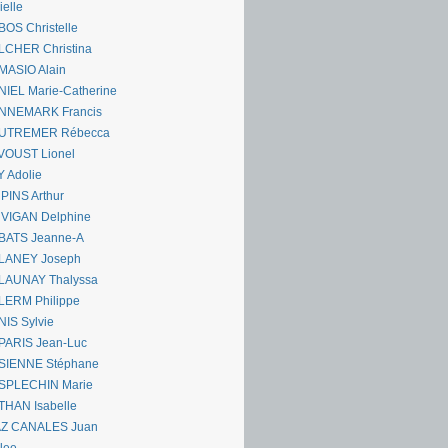
ielle
OS Christelle
LCHER Christina
MASIO Alain
IEL Marie-Catherine
NNEMARK Francis
UTREMER Rébecca
VOUST Lionel
 Adolie
PINS Arthur
 VIGAN Delphine
BATS Jeanne-A
LANEY Joseph
LAUNAY Thalyssa
LERM Philippe
IS Sylvie
PARIS Jean-Luc
SIENNE Stéphane
SPLECHIN Marie
THAN Isabelle
AZ CANALES Juan