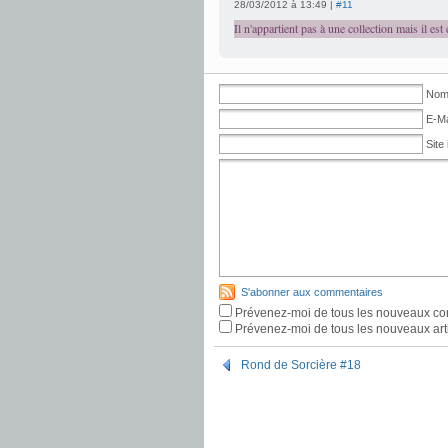
28/03/2012 à 13:49 |
#11
Il n'appartient pas à une collection mais il es
Nom 
E-Ma
Site 
S'abonner aux commentaires
Prévenez-moi de tous les nouveaux co
Prévenez-moi de tous les nouveaux arti
Rond de Sorcière #18