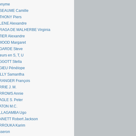
onyme
SEAUME Camille
THONY Piers
LENE Alexandre
RAGA DE MALHERBE Virginia
IER Alexandre
WOOD Margaret
GARDE Steve
eurs en S, T, U
GGOTT Stella
GIEU Pénélope
ILLY Samantha
RANGER François
RIE J. M.
RROWS Annie
GLE S. Peter
ATON M.C.
LLAGAMBA Ugo
NNETT Robert Jackson
RROUKA Karim
sseron