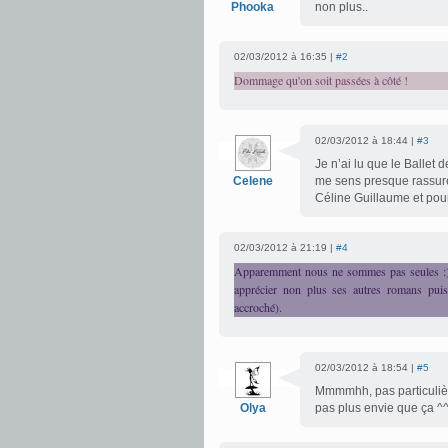
Phooka
non plus..
02/03/2012 à 16:35 |
#2
Dommage qu'on soit passées à côté !
02/03/2012 à 18:44 |
#3
Je n’ai lu que le Ballet 
Celene
me sens presque rassuré
Céline Guillaume et pour
02/03/2012 à 21:19 |
#4
Apparemment nous ne sommes pas seules :) S
apprécier non plus ses autres romans puis
accroché).
02/03/2012 à 18:54 |
#5
Mmmmhh, pas particulièr
Olya
pas plus envie que ça ^