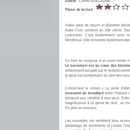
Auteur
: Céline GUILLAUME
Plaisir de lecture
:
.
Julien vient de mourir et Blandine déc
Aube-Croix construit au XIIe siècle. Sou
concentrer. C’est évidemment sans co
Montbreuil. Elle rencontre également de
.
.
Ce livre se compose d’un court roman (
Le surnaturel est au cœur des histoir
entièrement accepté par le lectorat comme 
le deuil est omniprésent au sein des nouv
.
Concernant le roman « La perle d’éter
sensation de brouillard
entre l’histoire 
demeure peu crédible à mes yeux. Enfin, 
magnificence à ce genre de récit : un r
d’y aller en douceur.
.
Les nouvelles me semblent plus access
davantage de sentiments et j’avais l’im