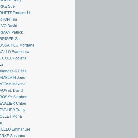
RGESS Tony
RKE Sue
RNETT Frances H.
RTON Tim
LVO David
RMAN Patrick
RRIGER Gail
USSARIEU Morgane
VALLO Francesca
COLI Nicoletta
ka
llenges & Défis
AMBLAIN Joris
ATTAM Maxime
AUVEL David
BOSKY Stephen
EVALIER Chloé
EVALIER Tracy
OLLET Mona
ou
VIELLO Emmanuel
ARKE Susanna