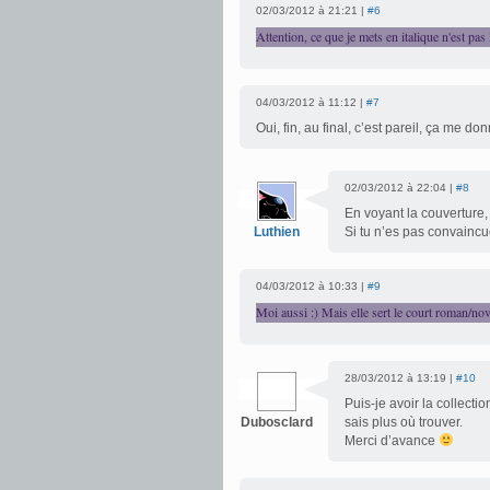
02/03/2012 à 21:21 |
#6
Attention, ce que je mets en italique n'est pa
04/03/2012 à 11:12 |
#7
Oui, fin, au final, c’est pareil, ça me d
02/03/2012 à 22:04 |
#8
En voyant la couverture, 
Luthien
Si tu n’es pas convaincue
04/03/2012 à 10:33 |
#9
Moi aussi :) Mais elle sert le court roman/nov
28/03/2012 à 13:19 |
#10
Puis-je avoir la collectio
Dubosclard
sais plus où trouver.
Merci d’avance