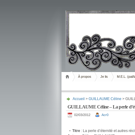
Livrement
À propos
Je lis
M.E.L. (pal/l
Accueil
>
GUILLAUME Céline
> GUILLA
GUILLAUME Céline – La perle d’étern
02/03/2012
Acr0
.
Titre
: La perle d’éternité et autres réc