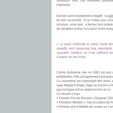
souvenirs. Bref, ces nouvelles paraiss
impliquée.
.
Dernier point relativement négatif : la
pré
du tout accrochée. Si je n’étais pas cu
reculons, voire pire : à fermer tout simplem
de dentelles noires, à la lueur d’une bou
.
.
« La perle d’éternité et autres récits 
négatifs sont beaucoup trop importants 
caractère meilleur, ce n’est suffisant po
d’autres de ses écrits.
.
.
Céline Guillaume née en 1981 est une a
prédilection. Elle est également amoureu
La couverture est cependant très belle, e
saga Magyk d’Angie Sage ou encore d’Aler
que la bague est en argent et non en or.
Ce recueil a reçu :
¤ Premier Prix du Recueil « Regards 200
¤ Première Mention « Arts et Lettres de 
¤ Premier prix d’Albâtre du roman au Con