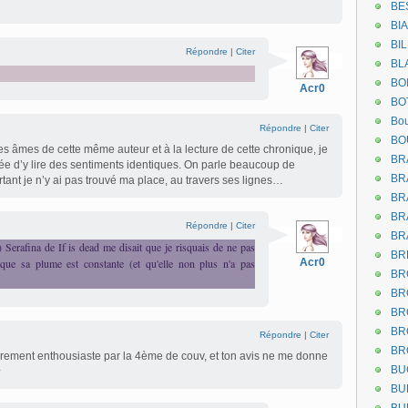
BE
BI
BI
Répondre
|
Citer
BL
BO
Acr0
BO
Bou
Répondre
|
Citer
BO
des âmes de cette même auteur et à la lecture de cette chronique, je
BR
e d’y lire des sentiments identiques. On parle beaucoup de
BR
tant je n’y ai pas trouvé ma place, au travers ses lignes…
BR
BR
Répondre
|
Citer
BR
erafina de If is dead me disait que je risquais de ne pas
BR
que sa plume est constante (et qu'elle non plus n'a pas
Acr0
BR
BR
BR
BR
Répondre
|
Citer
BR
ement enthousiaste par la 4ème de couv, et ton avis ne me donne
BU
^
BU