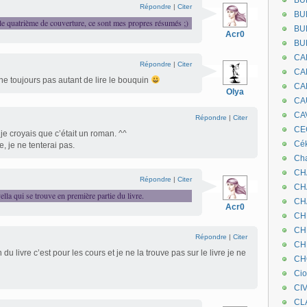
BU
Répondre
|
Citer
BU
s le quatrième de couverture, ce sont mes propres résumés ;)
BU
Acr0
BU
CA
Répondre
|
Citer
CA
onne toujours pas autant de lire le bouquin
CA
Olya
CA
CA
Répondre
|
Citer
CEC
je croyais que c’était un roman. ^^
Cé
, je ne tenterai pas.
Cha
CH
Répondre
|
Citer
CH
ella qui se trouve en première partie du livre.
CH
Acr0
CH
CH
Répondre
|
Citer
CH
n du livre c’est pour les cours et je ne la trouve pas sur le livre je ne
CH
Ci
CI
CL