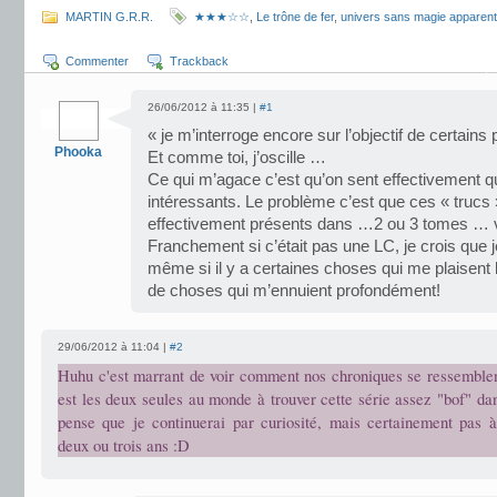
MARTIN G.R.R.
★★★☆☆
,
Le trône de fer
,
univers sans magie apparen
Commenter
Trackback
26/06/2012 à 11:35 |
#1
« je m’interroge encore sur l’objectif de certains
Phooka
Et comme toi, j’oscille …
Ce qui m’agace c’est qu’on sent effectivement qu
intéressants. Le problème c’est que ces « trucs »
effectivement présents dans …2 ou 3 tomes … v
Franchement si c’était pas une LC, je crois que j
même si il y a certaines choses qui me plaisent 
de choses qui m’ennuient profondément!
29/06/2012 à 11:04 |
#2
Huhu c'est marrant de voir comment nos chroniques se ressemblent
est les deux seules au monde à trouver cette série assez "bof" da
pense que je continuerai par curiosité, mais certainement pas 
deux ou trois ans :D