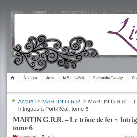
Livrement
À propos
Je lis
M.E.L. (pal/lal)
Recherche Fantasy
Cha
Accueil
>
MARTIN G.R.R.
> MARTIN G.R.R. – Le
Intrigues à Port-Réal, tome 6
MARTIN G.R.R. – Le trône de fer ~ Intrig
tome 6