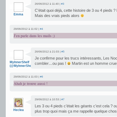
26/06/2012 à 11:40 |
#3
C’était quoi déjà, cette histoire de 3 ou 4 pieds 
Emma
Mais des vrais pieds alors
29/06/2012 à 11:02 |
#4
J'en parle dans les mails ;)
26/06/2012 à 21:03 |
#5
Je confirme pour les trucs intéressants, Les No
MyInnerShelf
combler…ou pas !
Martin est un homme cruel
(@MyInnerShelf)
29/06/2012 à 11:03 |
#6
Ahah je trouve aussi !
29/06/2012 à 10:53 |
#7
Les 3 ou 4 pieds c’était les géants c’est cela ?
Heclea
plus trop quoi mais ça me rappelle quelque chos