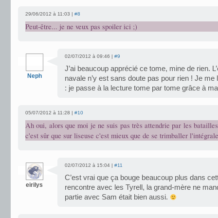
29/06/2012 à 11:03 |
#8
Peut-être... je ne veux pas spoiler ici ;)
02/07/2012 à 09:46 |
#9
J’ai beaucoup apprécié ce tome, mine de rien. L’é
Neph
navale n’y est sans doute pas pour rien ! Je me
: je passe à la lecture tome par tome grâce à ma
05/07/2012 à 11:28 |
#10
Ah oui, alors que moi je ne suis pas très attendrie par les bataille
c'est sûr que sur liseuse c'est mieux que de se trimballer l'intégrale
02/07/2012 à 15:04 |
#11
C’est vrai que ça bouge beaucoup plus dans cette
eirilys
rencontre avec les Tyrell, la grand-mère ne man
partie avec Sam était bien aussi.