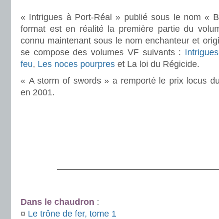
.
« Intrigues à Port-Réal » publié sous le nom « B
format est en réalité la première partie du volu
connu maintenant sous le nom enchanteur et origina
se compose des volumes VF suivants :
Intrigue
feu
,
Les noces pourpres
et La loi du Régicide.
« A storm of swords » a remporté le prix locus d
en 2001.
.
.
.
———————————————————
.
Dans le chaudron
:
¤
Le trône de fer, tome 1