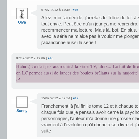
07/07/2012 à 11:39 |
#15
Allez, moi j’ai décidé, j’arrêtais le Trône de fer.
Olya
tout envie. Peut être qu’un jour ça me reprendra, 
recommencer ma lecture. Mais là, bof. En plus, 
avec la série ne m’aide pas à vouloir me plonger 
j’abandonne aussi la série !
07/07/2012 à 19:06 |
#16
Huhu :) Je n'ai pas accroché à la série TV, alors... Le fait de lir
en LC permet aussi de lancer des boulets brûlants sur la majorit
:P
15/07/2012 à 09:34 |
#17
Franchement là j’ai fini le tome 12 et à chaque t
Sunny
chaque fois que je pensais avoir cerné la psycho
personnages, l’auteur m’a donné une grosse cla
vraiment à l’évolution qu’il donne à son livre et j’
suite