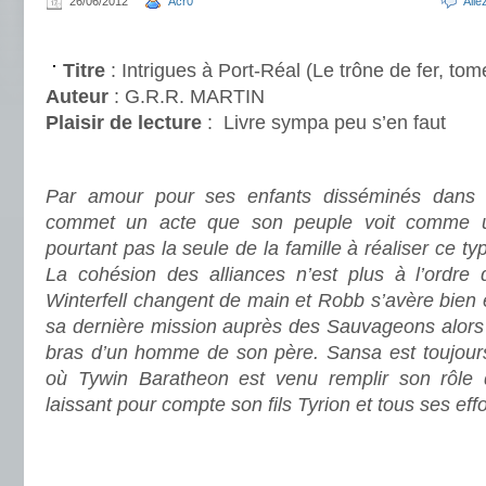
26/06/2012
Acr0
All
.
Titre
: Intrigues à Port-Réal (Le trône de fer, tom
Auteur
: G.R.R. MARTIN
Plaisir de lecture
:
Livre sympa peu s’en faut
.
Par amour pour ses enfants disséminés dans 
commet un acte que son peuple voit comme un
pourtant pas la seule de la famille à réaliser ce ty
La cohésion des alliances n’est plus à l’ordre
Winterfell changent de main et Robb s’avère bien
sa dernière mission auprès des Sauvageons alors
bras d’un homme de son père. Sansa est toujours
où Tywin Baratheon est venu remplir son rôle d
laissant pour compte son fils Tyrion et tous ses eff
.
.