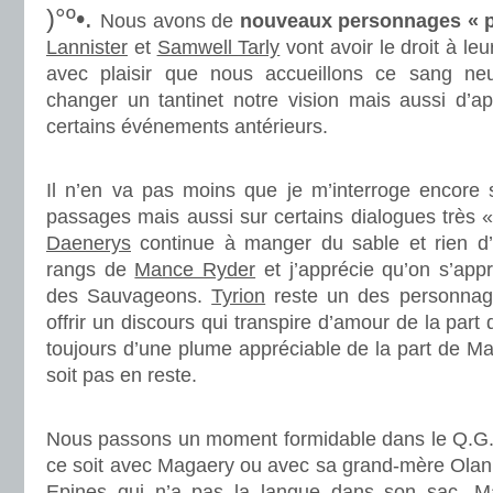
)°º•.
Nous avons de
nouveaux personnages « p
Lannister
et
Samwell Tarly
vont avoir le droit à leu
avec plaisir que nous accueillons ce sang ne
changer un tantinet notre vision mais aussi d’ap
certains événements antérieurs.
.
Il n’en va pas moins que je m’interroge encore su
passages mais aussi sur certains dialogues très « 
Daenerys
continue à manger du sable et rien d
rangs de
Mance Ryder
et j’apprécie qu’on s’app
des Sauvageons.
Tyrion
reste un des personnages
offrir un discours qui transpire d’amour de la part 
toujours d’une plume appréciable de la part de Ma
soit pas en reste.
.
Nous passons un moment formidable dans le Q.
ce soit avec Magaery ou avec sa grand-mère Olan
Epines qui n’a pas la langue dans son sac. Mai