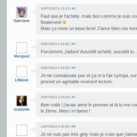
10/07/2012 à 13:23 |
#4
Faut que je l’achète, mais bon comme je suis s
Valeriane
finalement
Mais ça reste un beau livre! J’aime bien ces form
10/07/2012 à 14:45 |
#5
Forcément, j’adore! Aussitôt acheté, aussitôt lu…
Margaud
10/07/2012 à 18:59 |
#6
Je ne connaissais pas et ça m’a l’air sympa, surt
Lilibook
promet un agréable moment lecture.
10/07/2012 à 20:29 |
#7
Bein voilà ! j’avais aimé le premier et là tu me con
mutinelle
le 2ème. Merci m’dame !
13/07/2012 à 10:50 |
#8
Je ne suis pas très girly mais je crois que j’a