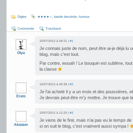
.
Diglee
★★★★☆
,
bande dessinée
,
humour
Commenter
Trackback
10/07/2012 à 09:21 |
#1
Je connais juste de nom, peut être ai-je déjà lu 
Olya
blog, mais c’est tout.
Par contre, wouah ! Le bouquin est sublime, tout 
la classe
10/07/2012 à 09:39 |
#2
Je l’ai acheté il y a un mois et des poussières, et 
Erato
Je devrais peut-être m’y mettre. Je trouve que la
10/07/2012 à 12:20 |
#3
Je viens de le finir, mais n’ai pas eu le temps d
Akialam
si on suit le blog, c’est vraiment aussi sympa !