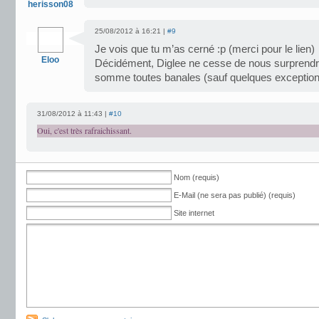
herisson08
25/08/2012 à 16:21 |
#9
Je vois que tu m’as cerné :p (merci pour le lien)
Eloo
Décidément, Diglee ne cesse de nous surprendr
somme toutes banales (sauf quelques exception
31/08/2012 à 11:43 |
#10
Oui, c'est très rafraichissant.
Nom (requis)
E-Mail (ne sera pas publié) (requis)
Site internet