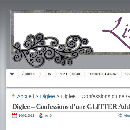
Livrement
À propos
Je lis
M.E.L. (pal/lal)
Recherche Fantasy
Cha
Accueil
>
Diglee
> Diglee – Confessions d’une 
Diglee – Confessions d’une GLITTER Add
10/07/2012
Acr0
All
.